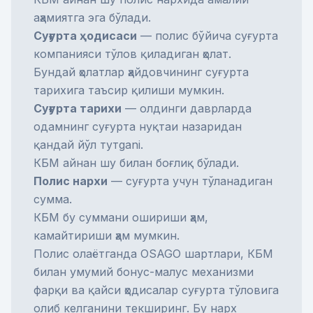
аҳамиятга эга бўлади.
Суғурта ҳодисаси
— полис бўйича суғурта
компанияси тўлов қиладиган ҳолат.
Бундай ҳолатлар ҳайдовчининг суғурта
тарихига таъсир қилиши мумкин.
Суғурта тарихи
— олдинги даврларда
одамнинг суғурта нуқтаи назаридан
қандай йўл тутgani.
КБМ айнан шу билан боғлиқ бўлади.
Полис нархи
— суғурта учун тўланадиган
сумма.
КБМ бу суммани ошириши ҳам,
камайтириши ҳам мумкин.
Полис олаётганда
OSAGO
шартлари, КБМ
билан умумий
бонус-малус
механизми
фарқи ва қайси ҳодисалар
суғурта тўлови
га
олиб келганини текширинг. Бу нарх