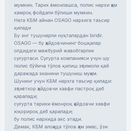
мумкин. Тарих ёмонлашса, полис нархи ҳам
камроқ фойдали бўлиши мумкин.
Нега КБМ айнан OSAGO нархига таъсир
қилади
Бу энг тушунарли нуқталардан biridir.
OSAGO — бу ҳайдовчининг бошқалар
олдидаги мажбурий жавобгарлик
суғуртаси. Суғурта компанияси учун шу
полис бўйича тўлов қилиш эҳтимоли қай
даражада эканини тушуниш муҳим.
Шунинг учун КБМ нархга таъсир қилади:
эҳтиёткор ҳайдовчи хавфи пастроқ деб
қаралади;
суғурта тарихи ёмонроқ ҳайдовчи хавфи
юқорироқ деб қаралади;
бу полис нархида акс этади.
Демак, КБМ алоҳида тўлов ҳам эмас, ўзи