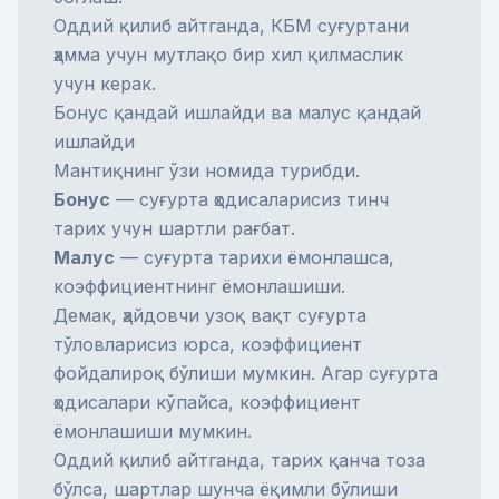
Оддий қилиб айтганда, КБМ суғуртани
ҳамма учун мутлақо бир хил қилмаслик
учун керак.
Бонус қандай ишлайди ва малус қандай
ишлайди
Мантиқнинг ўзи номида турибди.
Бонус
— суғурта ҳодисаларисиз тинч
тарих учун шартли рағбат.
Малус
— суғурта тарихи ёмонлашса,
коэффициентнинг ёмонлашиши.
Демак, ҳайдовчи узоқ вақт суғурта
тўловларисиз юрса, коэффициент
фойдалироқ бўлиши мумкин. Агар суғурта
ҳодисалари кўпайса, коэффициент
ёмонлашиши мумкин.
Оддий қилиб айтганда, тарих қанча тоза
бўлса, шартлар шунча ёқимли бўлиши