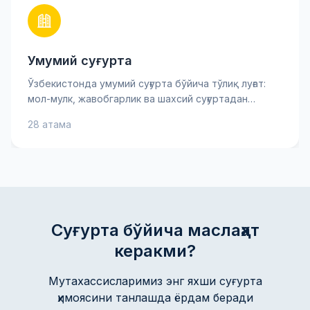
Умумий суғурта
Ўзбекистонда умумий суғурта бўйича тўлиқ луғат:
мол-мулк, жавобгарлик ва шахсий суғуртадан
тортиб асосий хавф-хатарларгача. Суғурта
28 атама
мукофоти, франшиза ва товон пули каби муҳим
атамаларни билиб олинг — бу сизга суғурта
шартномасини яхшироқ тушунишга ва онгли
қарорлар қабул қилишга ёрдам беради. Амалий
тушунтиришлар ва маслаҳатлар мол-мулкингиз ва
манфаатларингизни ишонч билан ҳимоя қилишга
кўмаклашади.
Суғурта бўйича маслаҳат
керакми?
Мутахассисларимиз энг яхши суғурта
ҳимоясини танлашда ёрдам беради