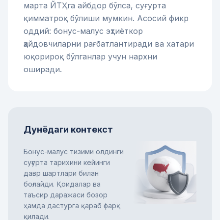
марта ЙТҲга айбдор бўлса, суғурта
қимматроқ бўлиши мумкин. Асосий фикр
оддий: бонус-малус эҳтиёткор
ҳайдовчиларни рағбатлантиради ва хатари
юқорироқ бўлганлар учун нархни
оширади.
Дунёдаги контекст
Бонус-малус тизими олдинги
суғурта тарихини кейинги
давр шартлари билан
боғлайди. Қоидалар ва
таъсир даражаси бозор
ҳамда дастурга қараб фарқ
қилади.