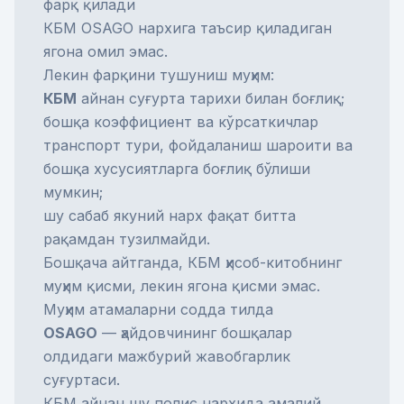
фарқ қилади
КБМ OSAGO нархига таъсир қиладиган
ягона омил эмас.
Лекин фарқини тушуниш муҳим:
КБМ
айнан суғурта тарихи билан боғлиқ;
бошқа коэффициент ва кўрсаткичлар
транспорт тури, фойдаланиш шароити ва
бошқа хусусиятларга боғлиқ бўлиши
мумкин;
шу сабаб якуний нарх фақат битта
рақамдан тузилмайди.
Бошқача айтганда, КБМ ҳисоб-китобнинг
муҳим қисми, лекин ягона қисми эмас.
Муҳим атамаларни содда тилда
OSAGO
— ҳайдовчининг бошқалар
олдидаги мажбурий жавобгарлик
суғуртаси.
КБМ айнан шу полис нархида амалий