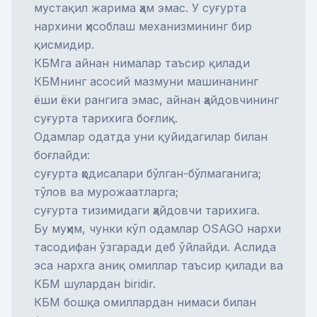
мустақил жарима ҳам эмас. У суғурта
нархини ҳисоблаш механизмининг бир
қисмидир.
КБМга айнан нималар таъсир қилади
КБМнинг асосий мазмуни машинанинг
ёши ёки рангига эмас, айнан ҳайдовчининг
суғурта тарихига боғлиқ.
Одамлар одатда уни қуйидагилар билан
боғлайди:
суғурта ҳодисалари бўлган-бўлмаганига;
тўлов ва мурожаатларга;
суғурта тизимидаги ҳайдовчи тарихига.
Бу муҳим, чунки кўп одамлар OSAGO нархи
тасодифан ўзгаради деб ўйлайди. Аслида
эса нархга аниқ омиллар таъсир қилади ва
КБМ шулардан biridir.
КБМ бошқа омиллардан нимаси билан