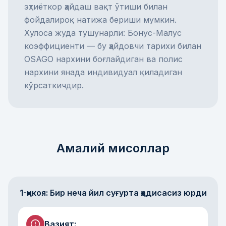
эҳтиёткор ҳайдаш вақт ўтиши билан
фойдалироқ натижа бериши мумкин.
Хулоса жуда тушунарли: Бонус-Малус
коэффициенти — бу ҳайдовчи тарихи билан
OSAGO нархини боғлайдиган ва полис
нархини янада индивидуал қиладиган
кўрсаткичдир.
Амалий мисоллар
1-ҳикоя: Бир неча йил суғурта ҳодисасиз юрди
Вазият
: