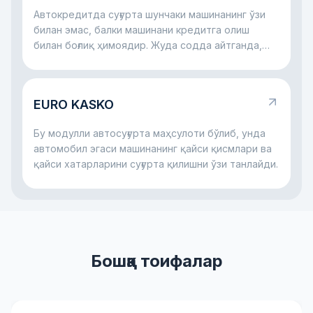
кўтармаслиги учун керак.
Автокредитда суғурта шунчаки машинанинг ўзи
билан эмас, балки машинани кредитга олиш
билан боғлиқ ҳимоядир. Жуда содда айтганда,
банк автомобил учун пул беради ва машина ҳам,
тўловлар жараёни ҳам ҳимояланган бўлишини
хоҳлайди. Шу сабаб автокредит билан бирга
EURO KASKO
кўпинча суғурта ҳам бўлади: у машина билан
жиддий муаммо юз берса, ҳам банк, ҳам қарз
Бу модулли автосуғурта маҳсулоти бўлиб, унда
олувчи учун хатарни камайтиришга ёрдам
автомобил эгаси машинанинг қайси қисмлари ва
беради.
қайси хатарларини суғурта қилишни ўзи танлайди.
Бошқа тоифалар