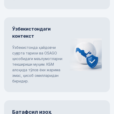
Ўзбекистондаги
контекст
Ўзбекистонда ҳайдовчи
суғурта тарихи ва OSAGO
ҳисобидаги маълумотларни
текшириши муҳим. КБМ
алоҳида тўлов ёки жарима
эмас, ҳисоб омилларидан
биридир.
Батафсил изоҳ