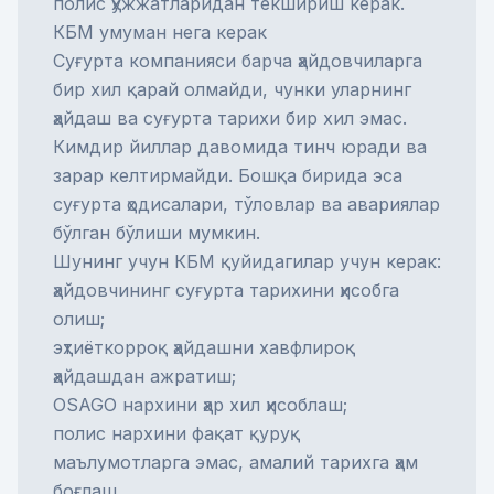
полис ҳужжатларидан текшириш керак.
КБМ умуман нега керак
Суғурта компанияси барча ҳайдовчиларга
бир хил қарай олмайди, чунки уларнинг
ҳайдаш ва суғурта тарихи бир хил эмас.
Кимдир йиллар давомида тинч юради ва
зарар келтирмайди. Бошқа бирида эса
суғурта ҳодисалари, тўловлар ва авариялар
бўлган бўлиши мумкин.
Шунинг учун КБМ қуйидагилар учун керак:
ҳайдовчининг суғурта тарихини ҳисобга
олиш;
эҳтиёткорроқ ҳайдашни хавфлироқ
ҳайдашдан ажратиш;
OSAGO нархини ҳар хил ҳисоблаш;
полис нархини фақат қуруқ
маълумотларга эмас, амалий тарихга ҳам
боғлаш.