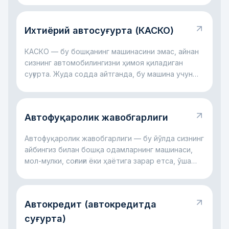
Ихтиёрий автосуғурта (КАСКО)
КАСКО — бу бошқанинг машинасини эмас, айнан
сизнинг автомобилингизни ҳимоя қиладиган
суғурта. Жуда содда айтганда, бу машина учун
молиявий ёстиқчага ўхшайди: авария бўлса, ойна
синса, автотураргоҳда шикаст етса, дарахт
тушса ёки ҳатто машина ўғирланса ҳам, катта
Автофуқаролик жавобгарлиги
харажатларнинг бир қисмини суғурта компанияси
ўз зиммасига олиши мумкин. Асосий ғоя оддий:
Автофуқаролик жавобгарлиги — бу йўлда сизнинг
КАСКО сизни катта автомобил харажатлари
айбингиз билан бошқа одамларнинг машинаси,
билан ёлғиз қолдирмасликка ёрдам беради.
мол-мулки, соғлиғи ёки ҳаётига зарар етса, ўша
зарар учун сизнинг жавобгарлигингиздир. Жуда
содда айтганда, бу рулда қилинган хато
бошқанинг зарарига айланганда ишлайдиган
Автокредит (автокредитда
қоидадир. Асосий фикр оддий: бу жавобгарлик
жабрланувчи компенсациясиз қолмаслиги,
суғурта)
айбдор эса ҳамма харажатни ёлғиз ўзи