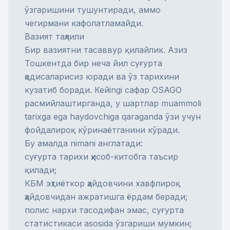
ўзгаришини тушунтиради, аммо
чегирмани кафолатламайди.
Вазият таҳлили
Бир вазиятни тасаввур қилайлик. Азиз
Тошкентда бир неча йил суғурта
ҳодисаларисиз юради ва ўз тарихини
кузатиб боради. Кейingi сафар OSAGO
расмийлаштирганда, у шартлар muammoli
tarixga ega haydovchiga qaraganda ўзи учун
фойдалироқ кўринаётганини кўради.
Бу амалда nimani англатади:
суғурта тарихи ҳисоб-китобга таъсир
қилади;
КБМ эҳтиёткор ҳайдовчини хавфлироқ
ҳайдовчидан ажратишга ёрдам беради;
полис нархи тасодифан эмас, суғурта
статистикаси asosida ўзгариши мумкин;