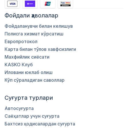
Фойдали ҳаволалар
Фойдаланувчи билан келишув
Полисга хизмат кўрсатиш
Европротокол
Карта билан тўлов хавфсизлиги
Махфийлик сиёсати
KASKO Клуб
Иловани юклаб олиш
Кўп сўраладиган саволлар
Суғурта турлари
Автосуғурта
Саёҳатлар учун суғурта
Бахтсиз ҳодисалардан суғурта