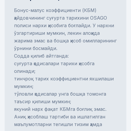
Бонус-малус коэффициенти (КБМ)
ҳайдовчининг суғурта тарихини OSAGO
полиси нархи ҳисобига боғлайди. У нархни
ўзгартириши мумкин, лекин алоҳида
жарима эмас ва бошқа ҳисоб омилларининг
ўрнини босмайди.
Содда қилиб айтганда:
суғурта ҳодисалари тарихи ҳисобга
олинади;
тинчроқ тарих коэффициентни яхшилаши
мумкин;
тўловли ҳодисалар унга бошқа томонга
таъсир қилиши мумкин;
якуний нарх фақат КБМга боғлиқ эмас.
Аниқ ҳисоблаш тартиби ва ишлатилган
маълумотларни тегишли тизим ҳамда