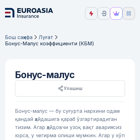
Бош саҳифа
Луғат
Бонус-Малус коэффициенти (КБМ)
Бонус-малус
Улашиш
Бонус-малус — бу суғурта нархини одам
қандай ҳайдашига қараб ўзгартирадиган
тизим. Агар ҳайдовчи узоқ вақт авариясиз
юрса, у чегирма олиши мумкин. Агар у кўп