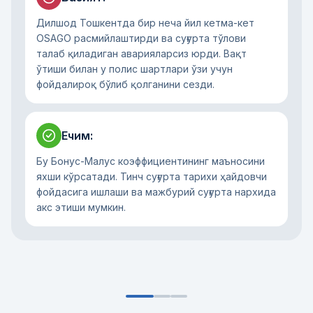
Дилшод Тошкентда бир неча йил кетма-кет
OSAGO расмийлаштирди ва суғурта тўлови
талаб қиладиган аварияларсиз юрди. Вақт
ўтиши билан у полис шартлари ўзи учун
фойдалироқ бўлиб қолганини сезди.
Ечим
:
Бу Бонус-Малус коэффициентининг маъносини
яхши кўрсатади. Тинч суғурта тарихи ҳайдовчи
фойдасига ишлаши ва мажбурий суғурта нархида
акс этиши мумкин.