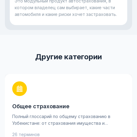
неприятность.
Это модульный продукт автострахования, в
котором владелец сам выбирает, какие части
автомобиля и какие риски хочет застраховать.
Другие категории
Общее страхование
Полный глоссарий по общему страхованию в
Узбекистане: от страхования имущества и
ответственности до личного страхования и
26 терминов
рисков. Узнайте ключевые термины, такие как