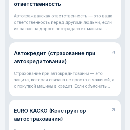
крупными расходами, когда с машиной случилась
ответственность
неприятность.
Автогражданская ответственность — это ваша
ответственность перед другими людьми, если
из-за вас на дороге пострадала их машина,
имущество, здоровье или жизнь. Проще говоря,
это правило на случай, когда ошибка за рулём
оборачивается чужими убытками. Главная мысль
Автокредит (страхование при
простая: такая ответственность нужна, чтобы
пострадавший не оставался без компенсации, а
автокредитовании)
виновник не платил всё в одиночку из своего
кармана.
Страхование при автокредитовании — это
защита, которая связана не просто с машиной, а
с покупкой машины в кредит. Если объяснить
совсем просто, банк даёт деньги на автомобиль
и хочет быть уверен, что с ним и с выплатами
всё будет в порядке. Поэтому вместе с
EURO КАСКО (Конструктор
автокредитом часто появляется страховка: она
помогает снизить риски для банка и для самого
автострахования)
заёмщика, если с машиной случится серьёзная