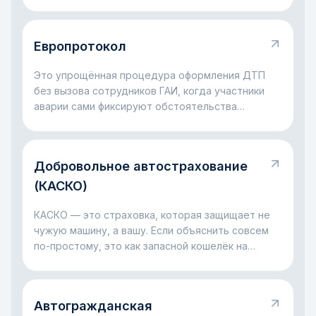
сооружениям или другому имуществу.
Европротокол
Это упрощённая процедура оформления ДТП
без вызова сотрудников ГАИ, когда участники
аварии сами фиксируют обстоятельства
происшествия для страхового урегулирования.
Добровольное автострахование
(КАСКО)
КАСКО — это страховка, которая защищает не
чужую машину, а вашу. Если объяснить совсем
по-простому, это как запасной кошелёк на
случай больших проблем с автомобилем: ДТП,
разбитое стекло, ущерб на парковке, падение
дерева или даже угон. Главная идея простая:
Автогражданская
КАСКО помогает не остаться один на один с