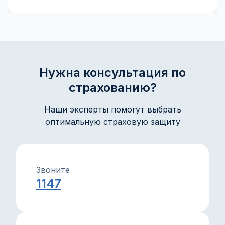
страховая премия, франшиза и возмещение, чтобы
лучше понимать свои страховые полисы и
принимать взвешенные решения. Практические
объяснения и советы помогут защитить ваше
имущество и интересы с уверенностью.
Нужна консультация по
страхованию?
Наши эксперты помогут выбрать
оптимальную страховую защиту
Звоните
1147