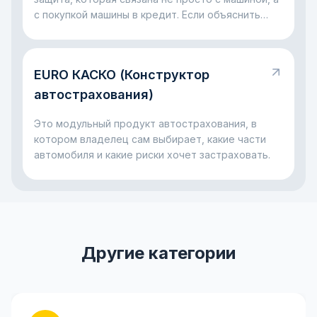
с покупкой машины в кредит. Если объяснить
совсем просто, банк даёт деньги на автомобиль
и хочет быть уверен, что с ним и с выплатами
всё будет в порядке. Поэтому вместе с
EURO КАСКО (Конструктор
автокредитом часто появляется страховка: она
помогает снизить риски для банка и для самого
автострахования)
заёмщика, если с машиной случится серьёзная
неприятность.
Это модульный продукт автострахования, в
котором владелец сам выбирает, какие части
автомобиля и какие риски хочет застраховать.
Другие категории