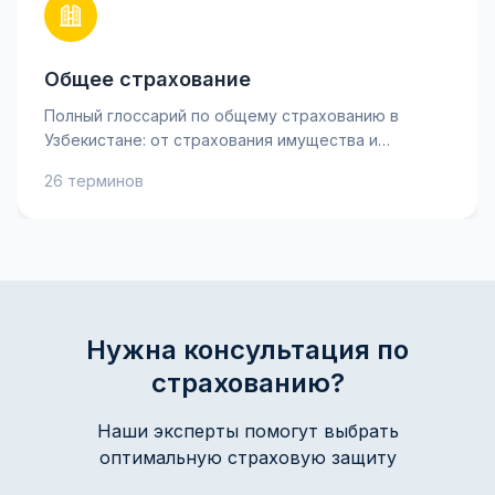
Общее страхование
Полный глоссарий по общему страхованию в
Узбекистане: от страхования имущества и
ответственности до личного страхования и
26 терминов
рисков. Узнайте ключевые термины, такие как
страховая премия, франшиза и возмещение, чтобы
лучше понимать свои страховые полисы и
принимать взвешенные решения. Практические
объяснения и советы помогут защитить ваше
имущество и интересы с уверенностью.
Нужна консультация по
страхованию?
Наши эксперты помогут выбрать
оптимальную страховую защиту