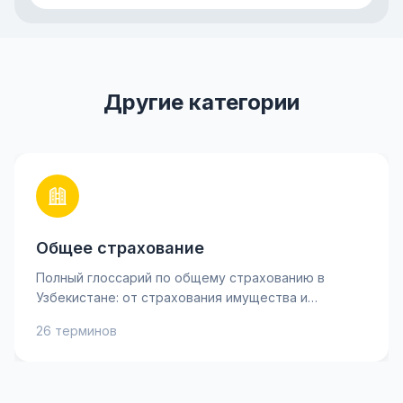
Другие категории
Общее страхование
Полный глоссарий по общему страхованию в
Узбекистане: от страхования имущества и
ответственности до личного страхования и
26 терминов
рисков. Узнайте ключевые термины, такие как
страховая премия, франшиза и возмещение, чтобы
лучше понимать свои страховые полисы и
принимать взвешенные решения. Практические