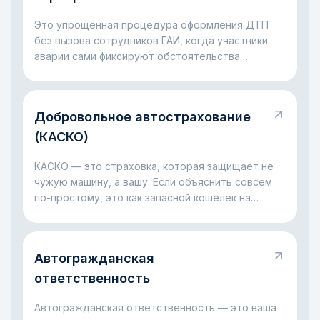
Это упрощённая процедура оформления ДТП
без вызова сотрудников ГАИ, когда участники
аварии сами фиксируют обстоятельства
происшествия для страхового урегулирования.
Добровольное автострахование
(КАСКО)
КАСКО — это страховка, которая защищает не
чужую машину, а вашу. Если объяснить совсем
по-простому, это как запасной кошелёк на
случай больших проблем с автомобилем: ДТП,
разбитое стекло, ущерб на парковке, падение
дерева или даже угон. Главная идея простая:
Автогражданская
КАСКО помогает не остаться один на один с
крупными расходами, когда с машиной случилась
ответственность
неприятность.
Автогражданская ответственность — это ваша