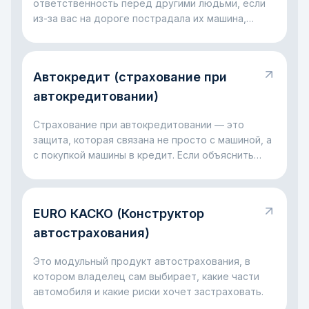
ответственность перед другими людьми, если
из-за вас на дороге пострадала их машина,
имущество, здоровье или жизнь. Проще говоря,
это правило на случай, когда ошибка за рулём
оборачивается чужими убытками. Главная мысль
Автокредит (страхование при
простая: такая ответственность нужна, чтобы
пострадавший не оставался без компенсации, а
автокредитовании)
виновник не платил всё в одиночку из своего
кармана.
Страхование при автокредитовании — это
защита, которая связана не просто с машиной, а
с покупкой машины в кредит. Если объяснить
совсем просто, банк даёт деньги на автомобиль
и хочет быть уверен, что с ним и с выплатами
всё будет в порядке. Поэтому вместе с
EURO КАСКО (Конструктор
автокредитом часто появляется страховка: она
помогает снизить риски для банка и для самого
автострахования)
заёмщика, если с машиной случится серьёзная
неприятность.
Это модульный продукт автострахования, в
котором владелец сам выбирает, какие части
автомобиля и какие риски хочет застраховать.