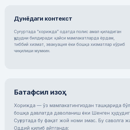
Дунёдаги контекст
Суғуртада “хорижда” одатда полис амал қиладиган
ҳудудни билдиради: қайси мамлакатларда ёрдам,
тиббий хизмат, эвакуация ёки бошқа хизматлар кўриб
чиқилиши мумкин.
Батафсил изоҳ
Хорижда — ўз мамлакатингиздан ташқарида бўли
бошқа давлатда даволаниш ёки Шенген ҳудудиг
Суғуртада бу фақат жой номи эмас. Бу саволга 
Оддий қилиб айтганда: