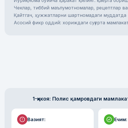
Йўриқнома бўйича ҳаракат қилинг: қаерга бори
Чеклар, тиббий маълумотномалар, рецептлар ва
Қайтгач, ҳужжатларни шартномадаги муддатда 
Асосий фикр оддий: хориждаги суғурта мамлакат
1-ҳикоя: Полис қамровдаги мамлак
Вазият
:
Ечим
: