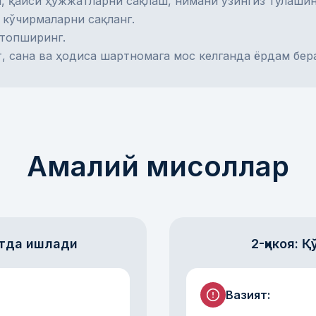
ш, қайси ҳужжатларни сақлаш, нимани ўзингиз тўлашин
 кўчирмаларни сақланг.
топширинг.
, сана ва ҳодиса шартномага мос келганда ёрдам бер
Амалий мисоллар
атда ишлади
2-ҳикоя:
Вазият
: