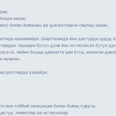
рак;
ўлиши керак;
анс) билан боғланиш ва ҳужжатларни сақлаш керак.
атида ишламайди. Шартномада ёки дастурда ҳудуд кў
тлардан ташқари бутун дунё ёки истисносиз бутун дун
олса-ю, кейин бошқа давлатга ҳам ўтса, иккинчи дав
и мумкин.
аҳсулотларда учрайди:
и ёки тиббий эвакуация билан боғлиқ суғурта.
астур, лимитлар ва истиснолар.