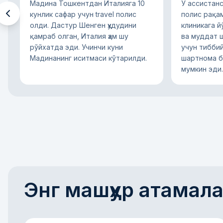
Мадина Тошкентдан Италияга 10
У ассистанс
кунлик сафар учун travel полис
полис рақа
олди. Дастур Шенген ҳудудини
клиникага 
қамраб олган, Италия ҳам шу
ва муддат 
рўйхатда эди. Учинчи куни
учун тибби
Мадинанинг иситмаси кўтарилди.
шартнома б
мумкин эди.
Энг машҳур атамал