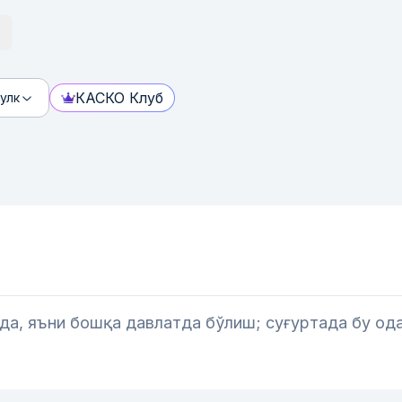
КАСКО Клуб
улк
да, яъни бошқа давлатда бўлиш; суғуртада бу од