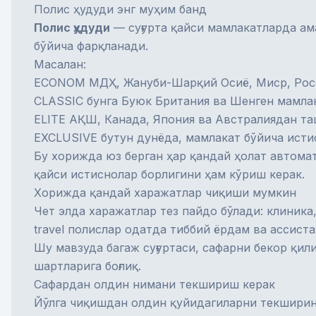
Полис ҳудуди энг муҳим банд
Полис ҳудуди
— суғурта қайси мамлакатларда ама
бўйича фарқланади.
Масалан:
ECONOM МДҲ, Жануби-Шарқий Осиё, Миср, Росси
CLASSIC бунга Буюк Британия ва Шенген мамла
ELITE АҚШ, Канада, Япония ва Австралиядан та
EXCLUSIVE бутун дунёда, мамлакат бўйича исти
Бу хорижда юз берган ҳар қандай ҳолат автомат
қайси истиснолар борлигини ҳам кўриш керак.
Хорижда қандай харажатлар чиқиши мумкин
Чет элда харажатлар тез пайдо бўлади: клиника
travel полислар одатда тиббий ёрдам ва ассист
Шу мавзуда
багаж суғуртаси
,
сафарни бекор қили
шартларига боғлиқ.
Сафардан олдин нимани текшириш керак
Йўлга чиқишдан олдин қуйидагиларни текширин