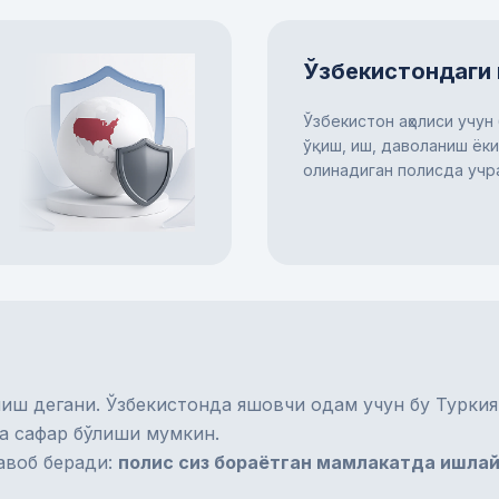
Ўзбекистондаги 
Ўзбекистон аҳолиси учун 
ўқиш, иш, даволаниш ёки
олинадиган полисда учр
ш дегани. Ўзбекистонда яшовчи одам учун бу Туркия
а сафар бўлиши мумкин.
жавоб беради:
полис сиз бораётган мамлакатда ишла