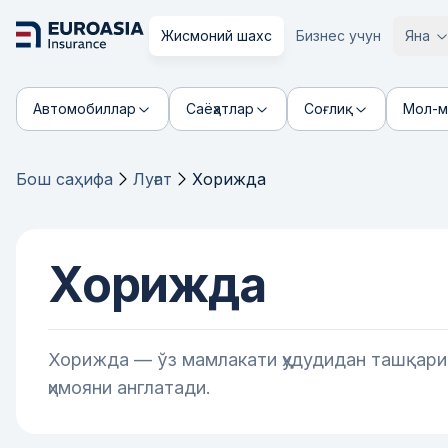
Жисмоний шахс
Бизнес учун
Яна
Автомобиллар
Саёҳатлар
Соғлиқ
Мол-м
Бош саҳифа
Луғат
Хорижда
Хорижда
Хорижда — ўз мамлакати ҳудудидан ташқари
ҳимояни англатади.