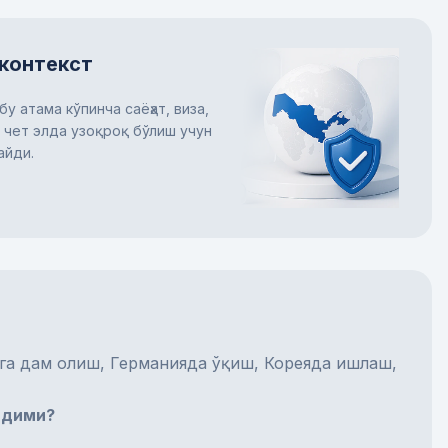
контекст
бу атама кўпинча саёҳат, виза,
 чет элда узоқроқ бўлиш учун
айди.
га дам олиш, Германияда ўқиш, Кореяда ишлаш,
йдими?