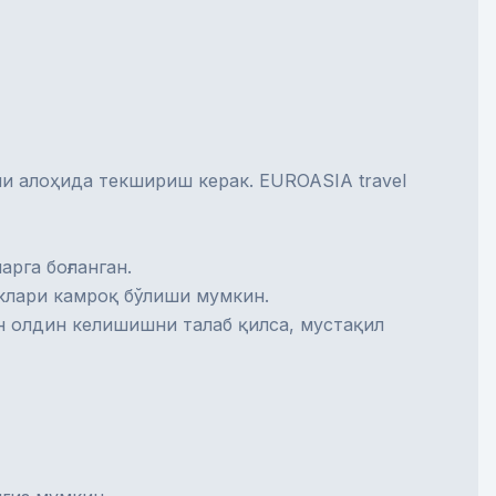
и алоҳида текшириш керак. EUROASIA travel
рга боғланган.
склари камроқ бўлиши мумкин.
н олдин келишишни талаб қилса, мустақил