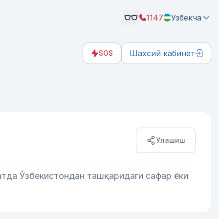
1147
Узбекча
Шахсий кабинет
SOS
Улашиш
атда Ўзбекистондан ташқаридаги сафар ёки