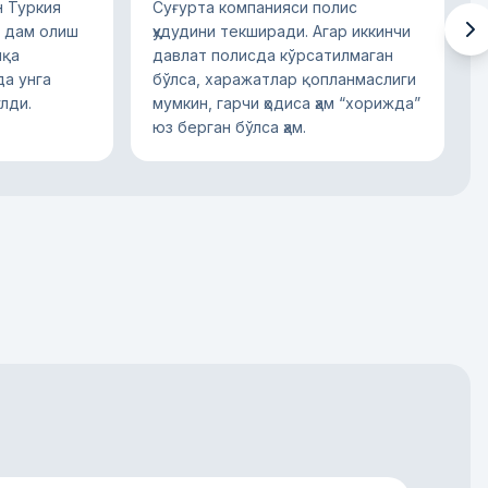
 Туркия
Суғурта компанияси полис
н дам олиш
ҳудудини текширади. Агар иккинчи
шқа
давлат полисда кўрсатилмаган
да унга
бўлса, харажатлар қопланмаслиги
лди.
мумкин, гарчи ҳодиса ҳам “хорижда”
юз берган бўлса ҳам.