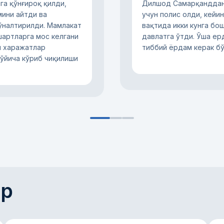
га қўнғироқ қилди,
Дилшод Самарқанддан
мини айтди ва
учун полис олди, кейи
йўналтирилди. Мамлакат
вақтида икки кунга бо
шартларга мос келгани
давлатга ўтди. Ўша ер
й харажатлар
тиббий ёрдам керак бў
ўйича кўриб чиқилиши
ар