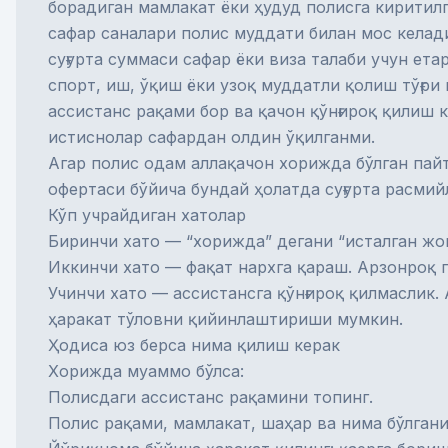
борадиган мамлакат ёки ҳудуд полисга киритил
сафар саналари полис муддати билан мос келад
суғурта суммаси сафар ёки виза талаби учун ета
спорт, иш, ўқиш ёки узоқ муддатли қолиш тўғри
ассистанс рақами бор ва қачон қўнғироқ қилиш 
истиснолар сафардан олдин ўқилганми.
Агар полис одам аллақачон хорижда бўлган пай
офертаси бўйича бундай ҳолатда суғурта расми
Кўп учрайдиган хатолар
Биринчи хато — “хорижда” дегани “исталган жой
Иккинчи хато — фақат нархга қараш. Арзонроқ п
Учинчи хато — ассистансга қўнғироқ қилмаслик
ҳаракат тўловни қийинлаштириши мумкин.
Ҳодиса юз берса нима қилиш керак
Хорижда муаммо бўлса:
Полисдаги ассистанс рақамини топинг.
Полис рақами, мамлакат, шаҳар ва нима бўлгани