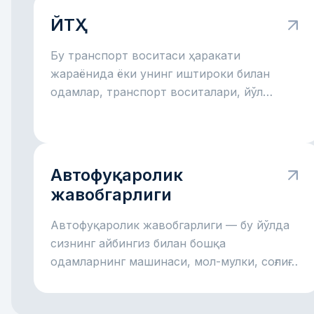
ЙТҲ
Бу транспорт воситаси ҳаракати
жараёнида ёки унинг иштироки билан
одамлар, транспорт воситалари, йўл
иншоотлари ёки бошқа мол-мулкка зарар
етган йўл ҳодисасидир.
Автофуқаролик
жавобгарлиги
Автофуқаролик жавобгарлиги — бу йўлда
сизнинг айбингиз билан бошқа
одамларнинг машинаси, мол-мулки, соғлиғи
ёки ҳаётига зарар етса, ўша зарар учун
сизнинг жавобгарлигингиздир. Жуда содда