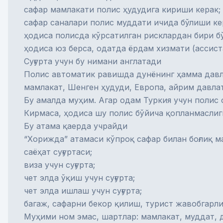
сафар мамлакати полис ҳудудига кириши керак;
сафар саналари полис муддати ичида бўлиши ке
ҳодиса полисда кўрсатилган рисклардан бири б
ҳодиса юз берса, одатда ёрдам хизмати (ассист
Суғурта учун бу нимани англатади
Полис автоматик равишда дунёнинг ҳамма давл
мамлакат, Шенген ҳудуди, Европа, айрим давла
Бу амалда муҳим. Агар одам Туркия учун полис 
Кирмаса, ҳодиса шу полис бўйича қопланмаслиг
Бу атама қаерда учрайди
“Хорижда” атамаси кўпроқ сафар билан боғлиқ м
саёҳат суғуртаси
;
виза учун суғурта
;
чет элда ўқиш учун суғурта
;
чет элда ишлаш учун суғурта
;
багаж, сафарни бекор қилиш, турист жавобгарлиг
Муҳими ном эмас, шартлар: мамлакат, муддат, д