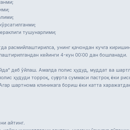
ганми;
ими;
рлими;
 кўрсатилганми;
кераклиги тушунарлими;
тда расмийлаштирилса, унинг қачондан кучга киришин
йлаштирилгандан кейинги 4-кун 00:00 дан бошланади.
да” деб ўйлаш. Амалда полис ҳудуд, муддат ва шартла
олис ҳудуди торроқ, суғурта суммаси пастроқ ёки ри
. Агар шартнома клиникага бориш ёки катта харажатда
ни айтинг.