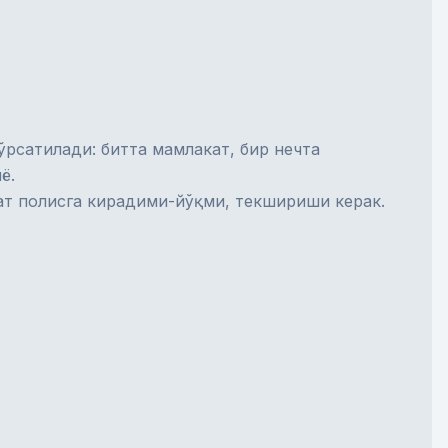
рсатилади: битта мамлакат, бир нечта
ё.
лат полисга кирадими-йўқми, текшириши керак.