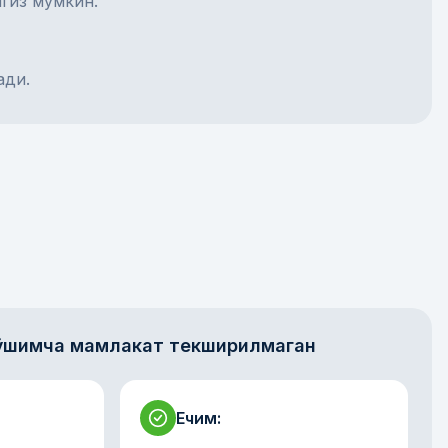
гиз мумкин.
ади.
 Қўшимча мамлакат текширилмаган
Ечим
: