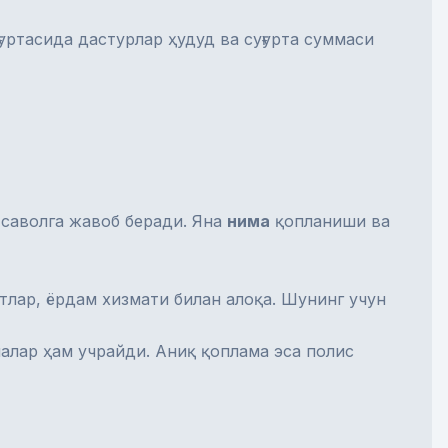
уртасида дастурлар ҳудуд ва суғурта суммаси
 саволга жавоб беради. Яна
нима
қопланиши ва
тлар, ёрдам хизмати билан алоқа. Шунинг учун
алар ҳам учрайди. Аниқ қоплама эса полис