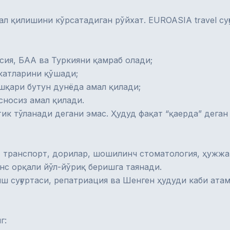
л қилишини кўрсатадиган рўйхат. EUROASIA travel суғ
я, БАА ва Туркияни қамраб олади;
катларини қўшади;
шқари бутун дунёда амал қилади;
сносиз амал қилади.
ик тўланади дегани эмас. Ҳудуд фақат “қаерда” деган
, транспорт, дорилар, шошилинч стоматология, ҳужжа
анс орқали йўл-йўриқ беришга таянади.
ш суғуртаси
,
репатриация
ва
Шенген ҳудуди
каби атам
г: