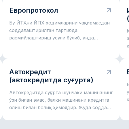
Европротокол
Бу ЙТҲни ЙПХ ходимларини чақирмасдан
соддалаштирилган тартибда
расмийлаштириш усули бўлиб, унда
ҳайдовчилар ҳодиса ҳолатларини суғурта
учун ўзлари қайд этадилар.
Автокредит
(автокредитда суғурта)
Автокредитда суғурта шунчаки машинанинг
ўзи билан эмас, балки машинани кредитга
олиш билан боғлиқ ҳимоядир. Жуда содда
айтганда, банк автомобил учун пул беради
ва машина ҳам, тўловлар жараёни ҳам