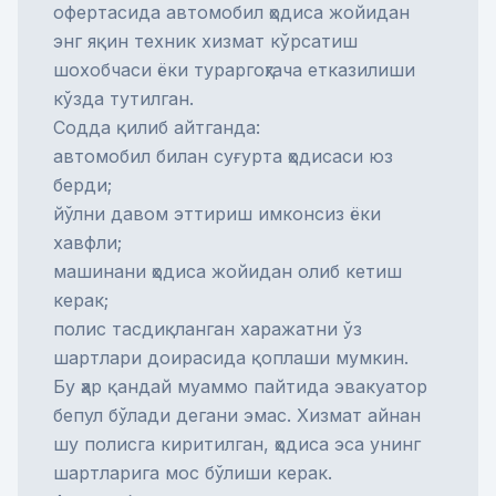
офертасида автомобил ҳодиса жойидан
энг яқин техник хизмат кўрсатиш
шохобчаси ёки тураргоҳгача етказилиши
кўзда тутилган.
Содда қилиб айтганда:
автомобил билан суғурта ҳодисаси юз
берди;
йўлни давом эттириш имконсиз ёки
хавфли;
машинани ҳодиса жойидан олиб кетиш
керак;
полис тасдиқланган харажатни ўз
шартлари доирасида қоплаши мумкин.
Бу ҳар қандай муаммо пайтида эвакуатор
бепул бўлади дегани эмас. Хизмат айнан
шу полисга киритилган, ҳодиса эса унинг
шартларига мос бўлиши керак.