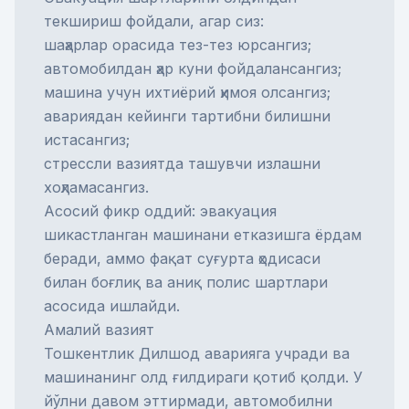
текшириш фойдали, агар сиз:
шаҳарлар орасида тез-тез юрсангиз;
автомобилдан ҳар куни фойдалансангиз;
машина учун ихтиёрий ҳимоя олсангиз;
авариядан кейинги тартибни билишни
истасангиз;
стрессли вазиятда ташувчи излашни
хоҳламасангиз.
Асосий фикр оддий: эвакуация
шикастланган машинани етказишга ёрдам
беради, аммо фақат суғурта ҳодисаси
билан боғлиқ ва аниқ полис шартлари
асосида ишлайди.
Амалий вазият
Тошкентлик Дилшод аварияга учради ва
машинанинг олд ғилдираги қотиб қолди. У
йўлни давом эттирмади, автомобилни