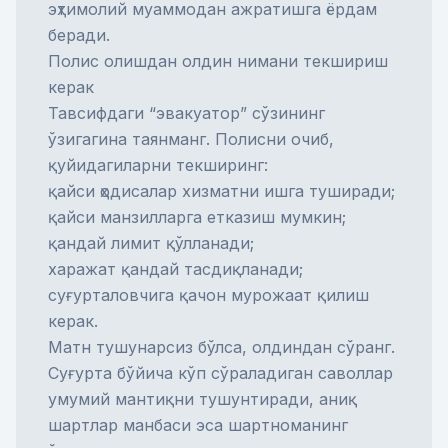
эҳтимолий муаммодан ажратишга ёрдам
беради.
Полис олишдан олдин нимани текшириш
керак
Тавсифдаги “эвакуатор” сўзининг
ўзигагина таянманг. Полисни очиб,
қуйидагиларни текширинг:
қайси ҳодисалар хизматни ишга туширади;
қайси манзилларга етказиш мумкин;
қандай лимит қўлланади;
харажат қандай тасдиқланади;
суғурталовчига қачон мурожаат қилиш
керак.
Матн тушунарсиз бўлса, олдиндан сўранг.
Суғурта бўйича кўп сўраладиган саволлар
умумий мантиқни тушунтиради, аниқ
шартлар манбаси эса шартноманинг