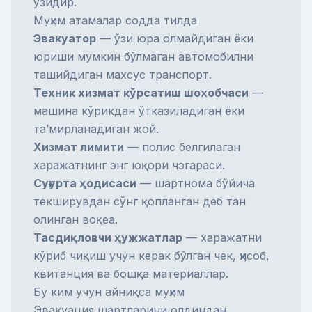
ўзидир.
Муҳим атамалар содда тилда
Эвакуатор
— ўзи юра олмайдиган ёки
юриши мумкин бўлмаган автомобилни
ташийдиган махсус транспорт.
Техник хизмат кўрсатиш шохобчаси
—
машина кўрикдан ўтказиладиган ёки
та’мирланадиган жой.
Хизмат лимити
— полис белгилаган
харажатнинг энг юқори чэгараси.
Суғурта ҳодисаси
— шартнома бўйича
текширувдан сўнг қопланган деб тан
олинган воқеа.
Тасдиқловчи ҳужжатлар
— харажатни
кўриб чиқиш учун керак бўлган чек, ҳисоб,
квитанция ва бошқа материаллар.
Бу ким учун айниқса муҳим
Эвакуация шартларини олдиндан