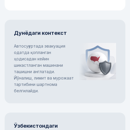
Дунёдаги контекст
Автосуғуртада эвакуация
одатда қопланган
ҳодисадан кейин
шикастланган машинани
ташишни англатади.
Йўналиш, лимит ва мурожаат
тартибини шартнома
белгилайди.
Ўзбекистондаги