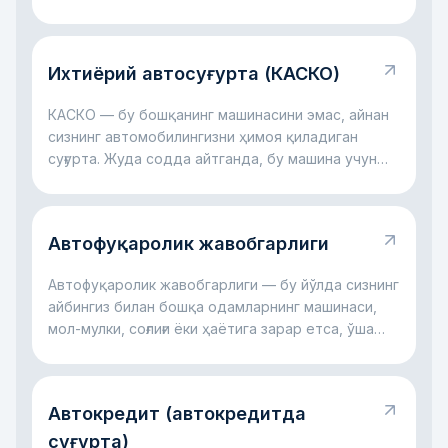
ҳолатларини суғурта учун ўзлари қайд этадилар.
Ихтиёрий автосуғурта (КАСКО)
КАСКО — бу бошқанинг машинасини эмас, айнан
сизнинг автомобилингизни ҳимоя қиладиган
суғурта. Жуда содда айтганда, бу машина учун
молиявий ёстиқчага ўхшайди: авария бўлса, ойна
синса, автотураргоҳда шикаст етса, дарахт
тушса ёки ҳатто машина ўғирланса ҳам, катта
Автофуқаролик жавобгарлиги
харажатларнинг бир қисмини суғурта компанияси
ўз зиммасига олиши мумкин. Асосий ғоя оддий:
Автофуқаролик жавобгарлиги — бу йўлда сизнинг
КАСКО сизни катта автомобил харажатлари
айбингиз билан бошқа одамларнинг машинаси,
билан ёлғиз қолдирмасликка ёрдам беради.
мол-мулки, соғлиғи ёки ҳаётига зарар етса, ўша
зарар учун сизнинг жавобгарлигингиздир. Жуда
содда айтганда, бу рулда қилинган хато
бошқанинг зарарига айланганда ишлайдиган
Автокредит (автокредитда
қоидадир. Асосий фикр оддий: бу жавобгарлик
жабрланувчи компенсациясиз қолмаслиги,
суғурта)