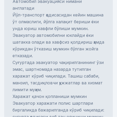
Автомобил эвакуацияси нимани
англатади
Йўл-транспорт ҳодисаси
дан кейин машина
ўт олмаслиги, йўлга халақит бериши ёки
унда юриш хавфли бўлиши мумкин.
Эвакуатор автомобилни юклайди ёки
шатакка олади ва хавфсиз қолдириш ҳамда
кўрикдан ўтказиш мумкин бўлган жойга
етказади.
Суғуртада эвакуатор чақирилганининг ўзи
эмас, шартномада назарда тутилган
харажат кўриб чиқилади. Ташиш сабаби,
манзил, тасдиқловчи ҳужжатлар ва хизмат
лимити муҳим.
Харажат қачон қопланиши мумкин
Эвакуатор харажати полис шартлари
биргаликда бажарилганда кўриб чиқилади:
суғурта ҳодисаси деб тан олиниши мумкин