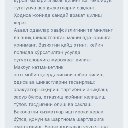
кўрсатмаларига амал қилинг ва текширув
тугагунча асл ҳужжатларни сақланг.
Ҳодиса жойида қандай ҳаракат қилиш
керак
Аввал одамлар хавфсизлигини та’минланг
ва аниқ шикастланган машинада юришга
уринманг. Вазиятни қайд этинг, кейин
полисда кўрсатилган усулда
суғурталовчига мурожаат қилинг.
Мақбул кетма-кетлик:
автомобил қаердалигини хабар қилиш;
ҳодиса ва шикастларни тасвирлаш;
эвакуатор чақириш тартибини аниқлаш;
зарур бўлса, етказиш жойини келишиш;
тўлов тасдиғини олиш ва сақлаш.
Ваколатли хизматлар иштироки керак
бўлса, қонун ва шартнома шартларига
амал қилинг. Барча ҳодисалар учун ягона