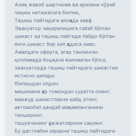
Аниқ жавоб шартнома ва аризани кўриб
чиқиш натижасига боғлиқ.
Ташиш пайтидаги алоҳида хавф
Эвакуатор чақирилишига сабаб бўлган
шикаст ва ташиш пайтида пайдо бўлган
янги шикаст бир хил ҳодиса эмас.
Амалдаги оферта, агар танланган
қопламада бошқача ёзилмаган бўлса,
эвакуаторда ташиш пайтидаги шикастни
истисно қилади.
Юклашдан олдин:
машинани ҳар томондан суратга олинг;
мавжуд шикастларни қайд этинг;
автомобил қандай маҳкамланганини
текширинг;
ташувчининг ҳужжатларини сақланг.
Бу дастлабки зарарни ташиш пайтидаги