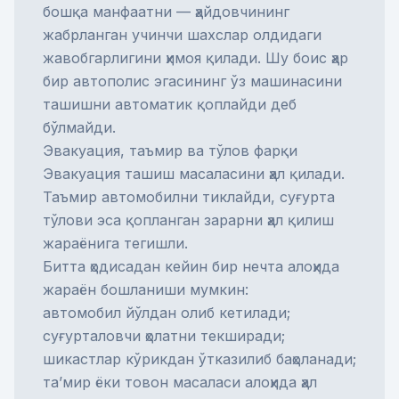
бошқа манфаатни — ҳайдовчининг
жабрланган учинчи шахслар олдидаги
жавобгарлигини ҳимоя қилади. Шу боис ҳар
бир автополис эгасининг ўз машинасини
ташишни автоматик қоплайди деб
бўлмайди.
Эвакуация, таъмир ва тўлов фарқи
Эвакуация ташиш масаласини ҳал қилади.
Таъмир автомобилни тиклайди,
суғурта
тўлови
эса қопланган зарарни ҳал қилиш
жараёнига тегишли.
Битта ҳодисадан кейин бир нечта алоҳида
жараён бошланиши мумкин:
автомобил йўлдан олиб кетилади;
суғурталовчи ҳолатни текширади;
шикастлар кўрикдан ўтказилиб баҳоланади;
та’мир ёки товон масаласи алоҳида ҳал