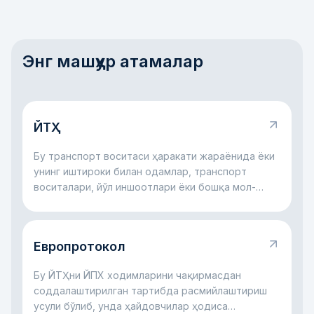
Энг машҳур атамалар
ЙТҲ
Бу транспорт воситаси ҳаракати жараёнида ёки
унинг иштироки билан одамлар, транспорт
воситалари, йўл иншоотлари ёки бошқа мол-
мулкка зарар етган йўл ҳодисасидир.
Европротокол
Бу ЙТҲни ЙПХ ходимларини чақирмасдан
соддалаштирилган тартибда расмийлаштириш
усули бўлиб, унда ҳайдовчилар ҳодиса