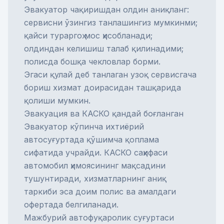
Эвакуатор чақиришдан олдин аниқланг:
сервисни ўзингиз танлашингиз мумкинми;
қайси тураргоҳ мос ҳисобланади;
олдиндан келишиш талаб қилинадими;
полисда бошқа чекловлар борми.
Эгаси қулай деб танлаган узоқ сервисгача
бориш хизмат доирасидан ташқарида
қолиши мумкин.
Эвакуация ва КАСКО қандай боғланган
Эвакуатор кўпинча ихтиёрий
автосуғуртада қўшимча қоплама
сифатида учрайди.
КАСКО
саҳифаси
автомобил ҳимоясининг мақсадини
тушунтиради, хизматларнинг аниқ
таркиби эса доим полис ва амалдаги
офертада белгиланади.
Мажбурий автофуқаролик суғуртаси