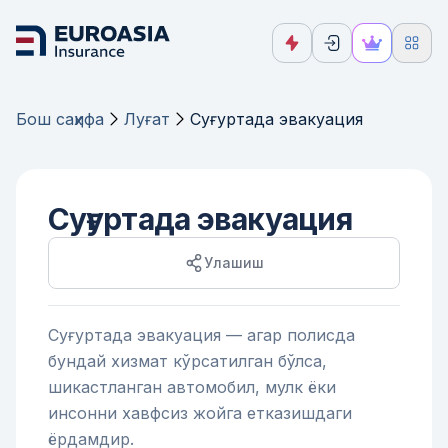
Бош саҳифа
Луғат
Суғуртада эвакуация
Суғуртада эвакуация
Улашиш
Суғуртада эвакуация — агар полисда
бундай хизмат кўрсатилган бўлса,
шикастланган автомобил, мулк ёки
инсонни хавфсиз жойга етказишдаги
ёрдамдир.