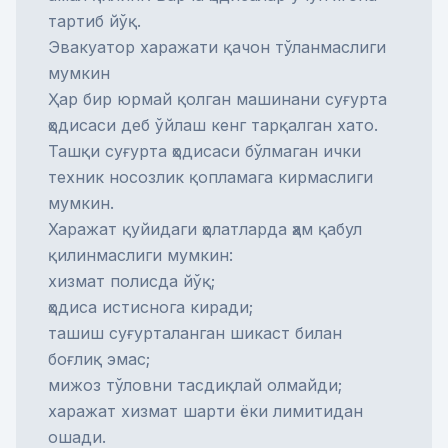
тартиб йўқ.
Эвакуатор харажати қачон тўланмаслиги
мумкин
Ҳар бир юрмай қолган машинани суғурта
ҳодисаси деб ўйлаш кенг тарқалган хато.
Ташқи суғурта ҳодисаси бўлмаган ички
техник носозлик қопламага кирмаслиги
мумкин.
Харажат қуйидаги ҳолатларда ҳам қабул
қилинмаслиги мумкин:
хизмат полисда йўқ;
ҳодиса истиснога киради;
ташиш суғурталанган шикаст билан
боғлиқ эмас;
мижоз тўловни тасдиқлай олмайди;
харажат хизмат шарти ёки лимитидан
ошади.