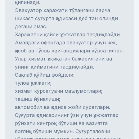
қилинади.
Эвакуатор харажати тўлангани барча
шикаст суғурта ҳодисаси деб тан олинди
дегани эмас.
Харажатни қайси ҳужжатлар тасдиқлайди
Амалдаги офертада эвакуатор учун чек,
ҳисоб ва тўлов квитанциялари кўрсатилган.
Улар хизмат ҳақиқатан бажарилгани ва
унинг қийматини тасдиқлайди.
Сақлаб қўйиш фойдали:
тўлов ҳужжати;
хизмат кўрсатувчи маълумотлари;
ташиш йўналиши;
автомобил ва ҳодиса жойи суратлари.
Суғурта ҳодисасининг ўзи учун ҳужжатлар
рўйхати кенгроқ бўлиши ва вазиятга
боғлиқ бўлиши мумкин. Суғурталовчи