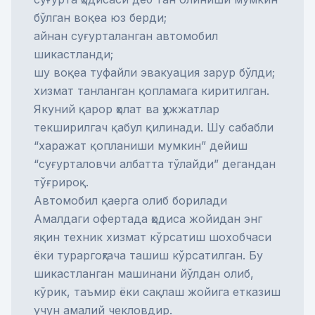
бўлган воқеа юз берди;
айнан суғурталанган автомобил
шикастланди;
шу воқеа туфайли эвакуация зарур бўлди;
хизмат танланган қопламага киритилган.
Якуний қарор ҳолат ва ҳужжатлар
текширилгач қабул қилинади. Шу сабабли
“харажат қопланиши мумкин” дейиш
“суғурталовчи албатта тўлайди” дегандан
тўғрироқ.
Автомобил қаерга олиб борилади
Амалдаги офертада ҳодиса жойидан энг
яқин техник хизмат кўрсатиш шохобчаси
ёки тураргоҳгача ташиш кўрсатилган. Бу
шикастланган машинани йўлдан олиб,
кўрик, таъмир ёки сақлаш жойига етказиш
учун амалий чекловдир.