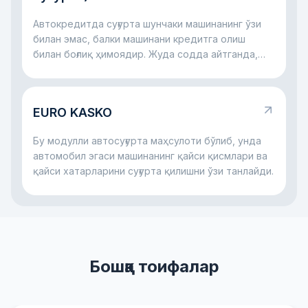
айбдор эса ҳамма харажатни ёлғиз ўзи
кўтармаслиги учун керак.
Автокредитда суғурта шунчаки машинанинг ўзи
билан эмас, балки машинани кредитга олиш
билан боғлиқ ҳимоядир. Жуда содда айтганда,
банк автомобил учун пул беради ва машина ҳам,
тўловлар жараёни ҳам ҳимояланган бўлишини
хоҳлайди. Шу сабаб автокредит билан бирга
EURO KASKO
кўпинча суғурта ҳам бўлади: у машина билан
жиддий муаммо юз берса, ҳам банк, ҳам қарз
Бу модулли автосуғурта маҳсулоти бўлиб, унда
олувчи учун хатарни камайтиришга ёрдам
автомобил эгаси машинанинг қайси қисмлари ва
беради.
қайси хатарларини суғурта қилишни ўзи танлайди.
Бошқа тоифалар