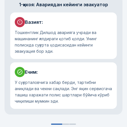
1-ҳикоя: Авариядан кейинги эвакуатор
Вазият
:
Тошкентлик Дилшод аварияга учради ва
машинанинг ғилдираги қотиб қолди. Унинг
полисида суғурта ҳодисасидан кейинги
эвакуация бор эди.
Ечим
:
У суғурталовчига хабар берди, тартибни
аниқлади ва чекни сақлади. Энг яқин сервисгача
ташиш харажати полис шартлари бўйича кўриб
чиқилиши мумкин эди.