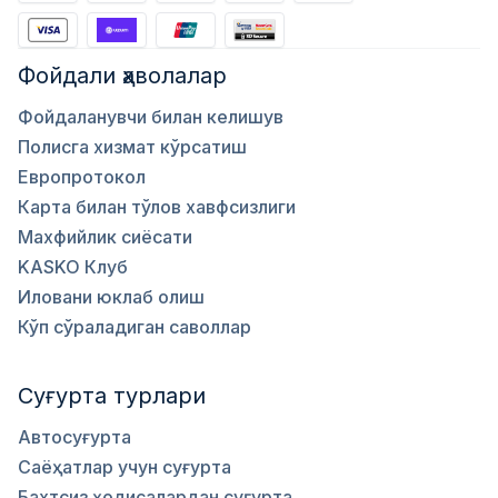
Фойдали ҳаволалар
Фойдаланувчи билан келишув
Полисга хизмат кўрсатиш
Европротокол
Карта билан тўлов хавфсизлиги
Махфийлик сиёсати
KASKO Клуб
Иловани юклаб олиш
Кўп сўраладиган саволлар
Суғурта турлари
Автосуғурта
Саёҳатлар учун суғурта
Бахтсиз ҳодисалардан суғурта