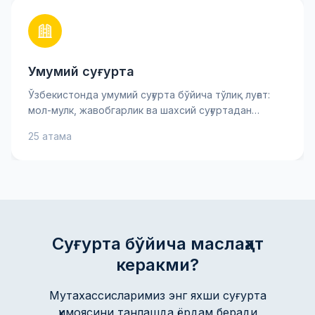
Умумий суғурта
Ўзбекистонда умумий суғурта бўйича тўлиқ луғат:
мол-мулк, жавобгарлик ва шахсий суғуртадан
тортиб асосий хавф-хатарларгача. Суғурта
25 атама
мукофоти, франшиза ва товон пули каби муҳим
атамаларни билиб олинг — бу сизга суғурта
шартномасини яхшироқ тушунишга ва онгли
қарорлар қабул қилишга ёрдам беради. Амалий
тушунтиришлар ва маслаҳатлар мол-мулкингиз ва
манфаатларингизни ишонч билан ҳимоя қилишга
кўмаклашади.
Суғурта бўйича маслаҳат
керакми?
Мутахассисларимиз энг яхши суғурта
ҳимоясини танлашда ёрдам беради