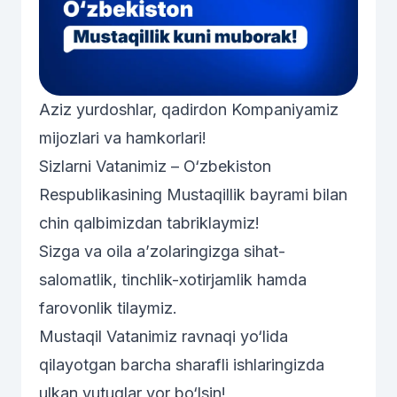
Aziz yurdoshlar, qadirdon Kompaniyamiz
mijozlari va hamkorlari!
Sizlarni Vatanimiz – O‘zbekiston
Respublikasining Mustaqillik bayrami bilan
chin qalbimizdan tabriklaymiz!
Sizga va oila a’zolaringizga sihat-
salomatlik, tinchlik-xotirjamlik hamda
farovonlik tilaymiz.
Mustaqil Vatanimiz ravnaqi yo‘lida
qilayotgan barcha sharafli ishlaringizda
ulkan yutuqlar yor bo‘lsin!