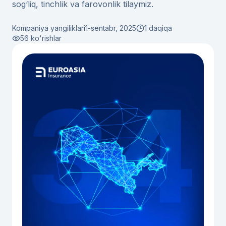
sog‘liq, tinchlik va farovonlik tilaymiz.
Kompaniya yangiliklari
1-sentabr, 2025
1 daqiqa
56
ko'rishlar