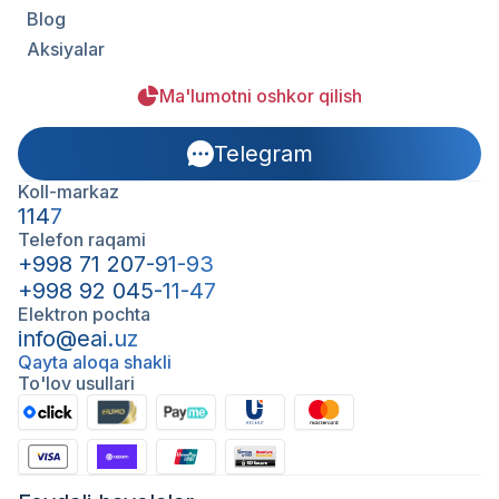
Blog
Aksiyalar
Ma'lumotni oshkor qilish
Telegram
Koll-markaz
1147
Telefon raqami
+998 71 207-91-93
+998 92 045-11-47
Elektron pochta
info@eai.uz
Qayta aloqa shakli
To'lov usullari