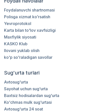
Foydali havolalar
Foydalanuvchi shartnomasi
Polisga xizmat koʻrsatish
Yevroprotokol
Karta bilan to'lov xavfsizligi
Maxfiylik siyosati
KASKO Klub
Ilovani yuklab olish
ko'p so'raladigan savollar
Sug'urta turlari
Avtosug'urta
Sayohat uchun sug'urta
Baxtsiz hodisalardan sug'urta
Ko'chmas mulk sug'urtasi
Avtosug'urta 24 soat