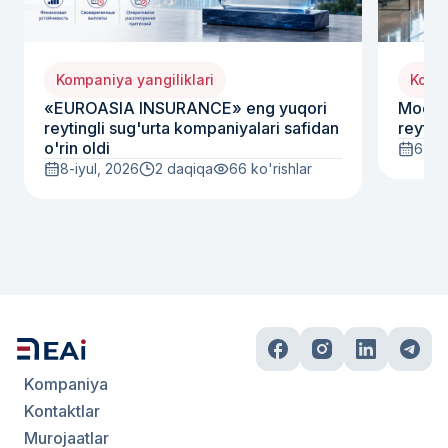
Kompaniya yangiliklari
Kompa
«EUROASIA INSURANCE» eng yuqori
Moody
reytingli sug'urta kompaniyalari safidan
reyting
o'rin oldi
6-iyu
8-iyul, 2026
2 daqiqa
66
ko'rishlar
Kompaniya
Kontaktlar
Murojaatlar