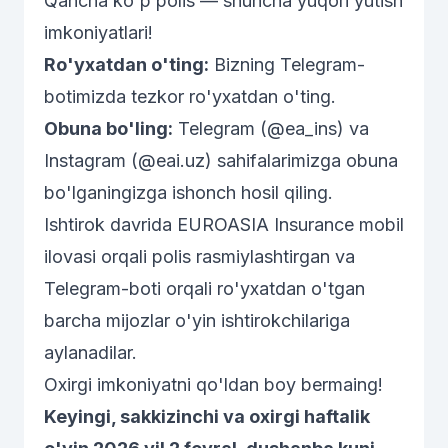
Qancha ko'p polis — shuncha yuqori yutish
imkoniyatlari!
Ro'yxatdan o'ting:
Bizning
Telegram-
botimizda
tezkor ro'yxatdan o'ting.
Obuna bo'ling:
Telegram (@ea_ins)
va
Instagram (@eai.uz)
sahifalarimizga obuna
bo'lganingizga ishonch hosil qiling.
Ishtirok davrida EUROASIA Insurance mobil
ilovasi orqali polis rasmiylashtirgan va
Telegram-boti orqali ro'yxatdan o'tgan
barcha mijozlar o'yin ishtirokchilariga
aylanadilar.
Oxirgi imkoniyatni qo'ldan boy bermaing!
Keyingi, sakkizinchi va oxirgi haftalik