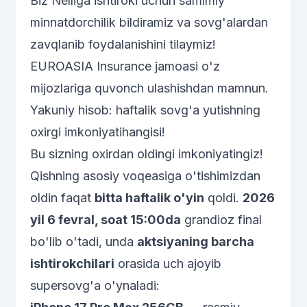
Biz Nelliga ishtiroki uchun samimiy
minnatdorchilik bildiramiz va sovg'alardan
zavqlanib foydalanishini tilaymiz!
EUROASIA Insurance jamoasi o'z
mijozlariga quvonch ulashishdan mamnun.
Yakuniy hisob: haftalik sovg'a yutishning
oxirgi imkoniyatihangisi!
Bu sizning oxirdan oldingi imkoniyatingiz!
Qishning asosiy voqeasiga o'tishimizdan
oldin faqat
bitta haftalik o'yin
qoldi.
2026
yil 6 fevral, soat 15:00da
grandioz final
bo'lib o'tadi, unda
aktsiyaning barcha
ishtirokchilari
orasida uch ajoyib
supersovg'a o'ynaladi: