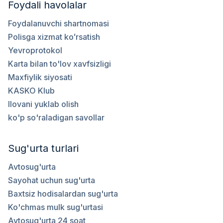
Foydali havolalar
Foydalanuvchi shartnomasi
Polisga xizmat koʻrsatish
Yevroprotokol
Karta bilan to'lov xavfsizligi
Maxfiylik siyosati
KASKO Klub
Ilovani yuklab olish
ko'p so'raladigan savollar
Sug'urta turlari
Avtosug'urta
Sayohat uchun sug'urta
Baxtsiz hodisalardan sug'urta
Ko'chmas mulk sug'urtasi
Avtosug'urta 24 soat