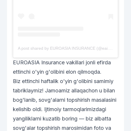
A post shared by EUROASIA INSURANCE (@eai.uz)
EUROASIA Insurance vakillari jonli efirda
ettinchi o'yin g'olibini elon qilmoqda.
Biz ettinchi haftalik o'yin g'olibini samimiy
tabriklaymiz! Jamoamiz allaqachon u bilan
bog'lanib, sovg'alarni topshirish masalasini
kelishib oldi. Ijtimoiy tarmoqlarimizdagi
yangiliklarni kuzatib boring — biz albatta
sovg'alar topshirish marosimidan foto va