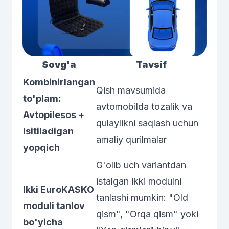
Sovg'a
Tavsif
Kombinirlangan
Qish mavsumida
to'plam:
avtomobilda tozalik va
Avtopilesos +
qulaylikni saqlash uchun
Isitiladigan
amaliy qurilmalar
yopqich
G'olib uch variantdan
istalgan ikki modulni
Ikki EuroKASKO
tanlashi mumkin: "Old
moduli tanlov
qism", "Orqa qism" yoki
bo'yicha