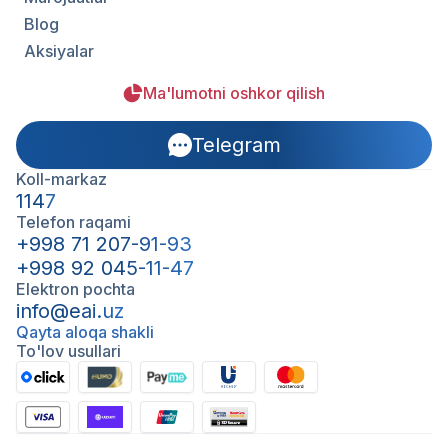
Blog
Aksiyalar
Ma'lumotni oshkor qilish
Telegram
Koll-markaz
1147
Telefon raqami
+998 71 207-91-93
+998 92 045-11-47
Elektron pochta
info@eai.uz
Qayta aloqa shakli
To'lov usullari