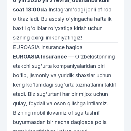
o'yin 2026 yil 2 fevral, dushanba kuni
soat 13:00da
Instagram'dagi jonli efirda
o'tkaziladi. Bu asosiy o'yingacha haftalik
baxtli g'oliblar ro'yxatiga kirish uchun
sizning oxirgi imkoniyatingiz!
EUROASIA Insurance haqida
EUROASIA Insurance
— O'zbekistonning
etakchi sug'urta kompaniyalaridan biri
bo'lib, jismoniy va yuridik shaxslar uchun
keng ko'lamdagi sug'urta xizmatlarini taklif
etadi. Biz sug'urtani har bir mijoz uchun
qulay, foydali va oson qilishga intilamiz.
Bizning mobil ilovamiz ofisga tashrif
buyurmasdan bir necha daqiqada polis