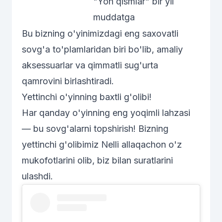
"Yon qismlar" bir yil
muddatga
Bu bizning o'yinimizdagi eng saxovatli
sovg'a to'plamlaridan biri bo'lib, amaliy
aksessuarlar va qimmatli sug'urta
qamrovini birlashtiradi.
Yettinchi o'yinning baxtli g'olibi!
Har qanday o'yinning eng yoqimli lahzasi
— bu sovg'alarni topshirish! Bizning
yettinchi g'olibimiz Nelli allaqachon o'z
mukofotlarini olib, biz bilan suratlarini
ulashdi.