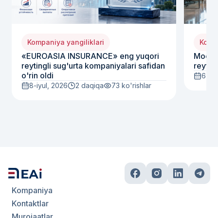
Kompaniya yangiliklari
Kompa
«EUROASIA INSURANCE» eng yuqori
Moody
reytingli sug'urta kompaniyalari safidan
reyting
o'rin oldi
6-iyu
8-iyul, 2026
2 daqiqa
73
ko'rishlar
Kompaniya
Kontaktlar
Murojaatlar