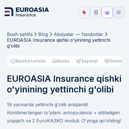
Bosh sahifa
Blog
Aksiyalar — hisobotlar
EUROASIA Insurance qishki o'yinining yettinchi
g'olibi
Barcha toifalar
Kasko
Sayohat
Salomatli
EUROASIA Insurance qishki
o'yinining yettinchi g'olibi
19 yanvarda yettinchi g'olib aniqlandi!
Kombinerlangan to'plam: avtopyulesos + isitiladigan
yopqich va 2 EuroKASKO moduli. O'yinga qo'shiling!