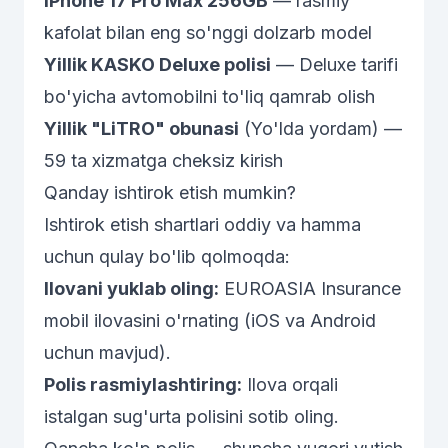
iPhone 17 Pro Max 256GB
— rasmiy
kafolat bilan eng so'nggi dolzarb model
Yillik KASKO Deluxe polisi
— Deluxe tarifi
bo'yicha avtomobilni to'liq qamrab olish
Yillik "LiTRO" obunasi
(Yo'lda yordam) —
59 ta xizmatga cheksiz kirish
Qanday ishtirok etish mumkin?
Ishtirok etish shartlari oddiy va hamma
uchun qulay bo'lib qolmoqda:
Ilovani yuklab oling:
EUROASIA Insurance
mobil ilovasini o'rnating (iOS va Android
uchun mavjud).
Polis rasmiylashtiring:
Ilova orqali
istalgan sug'urta polisini sotib oling.