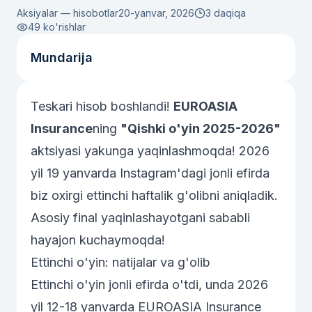
Aksiyalar — hisobotlar
20-yanvar, 2026
3 daqiqa
49
ko'rishlar
Mundarija
Teskari hisob boshlandi!
EUROASIA
Insurance
ning
"Qishki o'yin 2025-2026"
aktsiyasi yakunga yaqinlashmoqda! 2026
yil 19 yanvarda Instagram'dagi jonli efirda
biz oxirgi ettinchi haftalik g'olibni aniqladik.
Asosiy final yaqinlashayotgani sababli
hayajon kuchaymoqda!
Ettinchi o'yin: natijalar va g'olib
Ettinchi o'yin jonli efirda o'tdi, unda 2026
yil 12-18 yanvarda EUROASIA Insurance