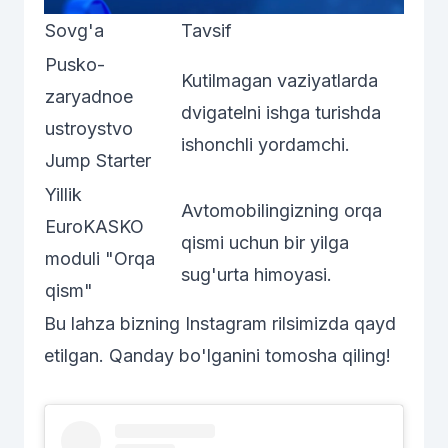
Sovg'a
Tavsif
Pusko-
Kutilmagan vaziyatlarda
zaryadnoe
dvigatеlni ishga turishda
ustroystvo
ishonchli yordamchi.
Jump Starter
Yillik
Avtomobilingizning orqa
EuroKASKO
qismi uchun bir yilga
moduli "Orqa
sug'urta himoyasi.
qism"
Bu lahza bizning Instagram rilsimizda qayd
etilgan. Qanday bo'lganini tomosha qiling!