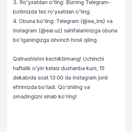
3. Ro'yxatdan o'ting: Bizning
Telegram-
botimizda
tez ro'yxatdan o'ting.
4. Obuna bo'ling:
Telegram (@ea_ins)
va
Instagram (@eai.uz)
sahifalarimizga obuna
bo'lganingizga ishonch hosil qiling.
Qatnashishni kechiktirmang! Uchinchi
haftalik o'yin kelasi dushanba kuni, 15
dekabrda soat 13:00 da Instagram jonli
efirimizda bo'ladi. Qo'shiling va
omadingizni sinab ko'ring!