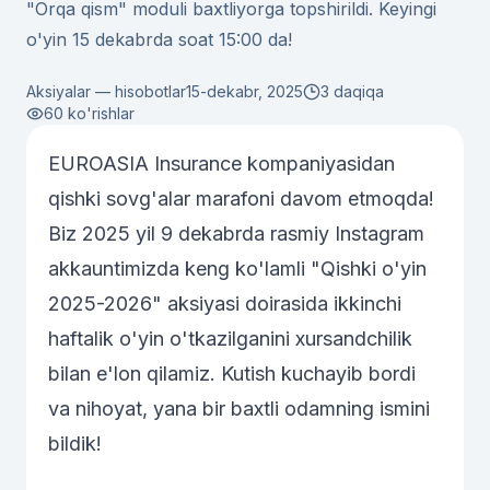
"Orqa qism" moduli baxtliyorga topshirildi. Keyingi
o'yin 15 dekabrda soat 15:00 da!
Aksiyalar — hisobotlar
15-dekabr, 2025
3 daqiqa
60
ko'rishlar
EUROASIA Insurance kompaniyasidan
qishki sovg'alar marafoni davom etmoqda!
Biz 2025 yil 9 dekabrda rasmiy
Instagram
akkаuntimizda
keng ko'lamli
"Qishki o'yin
2025-2026"
aksiyasi doirasida ikkinchi
haftalik o'yin o'tkazilganini xursandchilik
bilan e'lon qilamiz. Kutish kuchayib bordi
va nihoyat, yana bir baxtli odamning ismini
bildik!