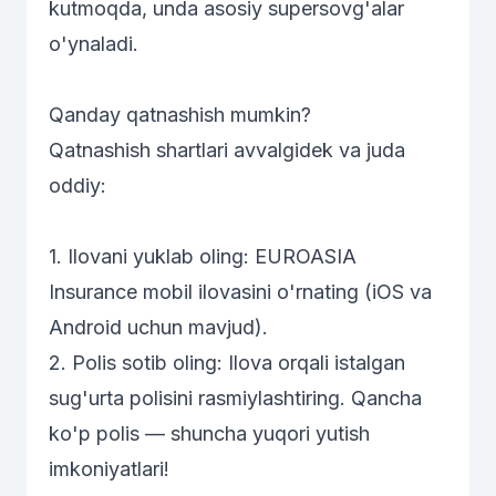
kutmoqda, unda asosiy supersovg'alar
o'ynaladi.
Qanday qatnashish mumkin?
Qatnashish shartlari avvalgidek va juda
oddiy:
1. Ilovani yuklab oling:
EUROASIA
Insurance
mobil ilovasini o'rnating (iOS va
Android uchun mavjud).
2. Polis sotib oling: Ilova orqali istalgan
sug'urta polisini rasmiylashtiring. Qancha
ko'p polis — shuncha yuqori yutish
imkoniyatlari!