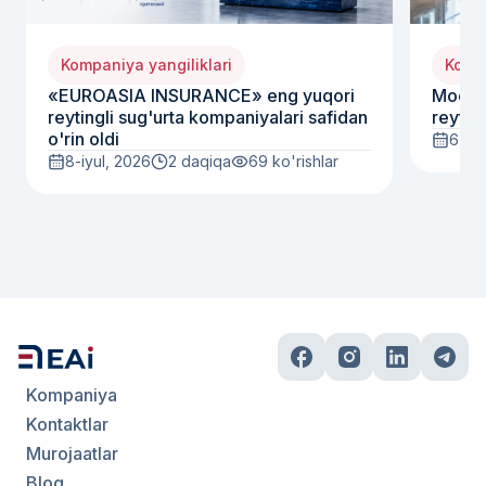
Kompaniya yangiliklari
Kompa
«EUROASIA INSURANCE» eng yuqori
Moody
reytingli sug'urta kompaniyalari safidan
reyting
o'rin oldi
6-iyu
8-iyul, 2026
2 daqiqa
69
ko'rishlar
Kompaniya
Kontaktlar
Murojaatlar
Blog