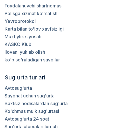
Foydalanuvchi shartnomasi
Polisga xizmat koʻrsatish
Yevroprotokol
Karta bilan to'lov xavfsizligi
Maxfiylik siyosati
KASKO Klub
Ilovani yuklab olish
ko'p so'raladigan savollar
Sug'urta turlari
Avtosug'urta
Sayohat uchun sug'urta
Baxtsiz hodisalardan sug'urta
Ko'chmas mulk sug'urtasi
Avtosug'urta 24 soat
Sug'urta atamalari lug'ati