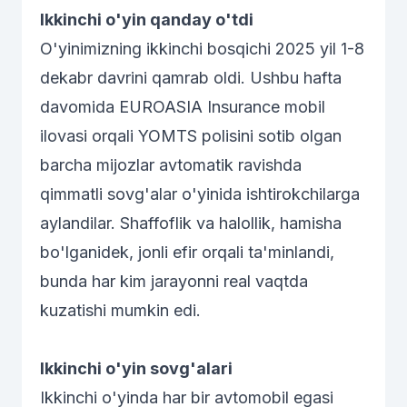
Ikkinchi o'yin qanday o'tdi
O'yinimizning ikkinchi bosqichi 2025 yil 1-8
dekabr davrini qamrab oldi. Ushbu hafta
davomida EUROASIA Insurance mobil
ilovasi orqali YOMTS polisini sotib olgan
barcha mijozlar avtomatik ravishda
qimmatli sovg'alar o'yinida ishtirokchilarga
aylandilar. Shaffoflik va halollik, hamisha
bo'lganidek, jonli efir orqali ta'minlandi,
bunda har kim jarayonni real vaqtda
kuzatishi mumkin edi.
Ikkinchi o'yin sovg'alari
Ikkinchi o'yinda har bir avtomobil egasi