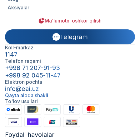
Aksiyalar
Ma'lumotni oshkor qilish
Telegram
Koll-markaz
1147
Telefon raqami
+998 71 207-91-93
+998 92 045-11-47
Elektron pochta
info@eai.uz
Qayta aloqa shakli
To'lov usullari
Foydali havolalar