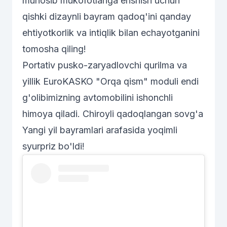
munosib mukofotlariga erishish uchun
qishki dizaynli bayram qadoq'ini qanday
ehtiyotkorlik va intiqlik bilan echayotganini
tomosha qiling!
Portativ pusko-zaryadlovchi qurilma va
yillik EuroKASKO "Orqa qism" moduli endi
g'olibimizning avtomobilini ishonchli
himoya qiladi. Chiroyli qadoqlangan sovg'a
Yangi yil bayramlari arafasida yoqimli
syurpriz bo'ldi!