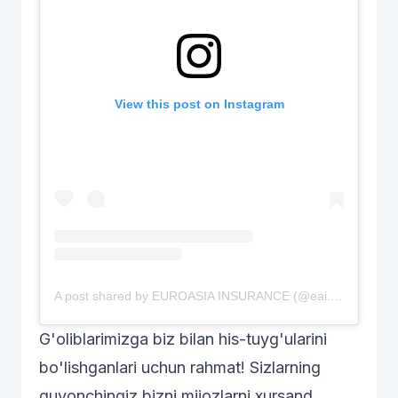
View this post on Instagram
A post shared by EUROASIA INSURANCE (@eai.uz)
G'oliblarimizga biz bilan his-tuyg'ularini
bo'lishganlari uchun rahmat! Sizlarning
quvonchingiz bizni mijozlarni xursand