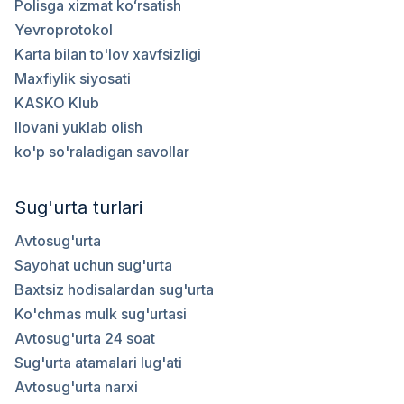
Polisga xizmat koʻrsatish
Yevroprotokol
Karta bilan to'lov xavfsizligi
Maxfiylik siyosati
KASKO Klub
Ilovani yuklab olish
ko'p so'raladigan savollar
Sug'urta turlari
Avtosug'urta
Sayohat uchun sug'urta
Baxtsiz hodisalardan sug'urta
Ko'chmas mulk sug'urtasi
Avtosug'urta 24 soat
Sug'urta atamalari lug'ati
Avtosug'urta narxi