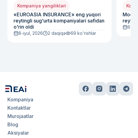
Kompaniya yangiliklari
Kompa
«EUROASIA INSURANCE» eng yuqori
Moody
reytingli sug'urta kompaniyalari safidan
reyting
o'rin oldi
6-iyu
8-iyul, 2026
2 daqiqa
69
ko'rishlar
Kompaniya
Kontaktlar
Murojaatlar
Blog
Aksiyalar