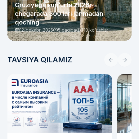
Gruziyaga sug’urta 2026:
chegarada 300 lari jarimadan
qoching
12-dekabr, 2025
5 daqiqa
710
ko'rishlar
TAVSIYA QILAMIZ