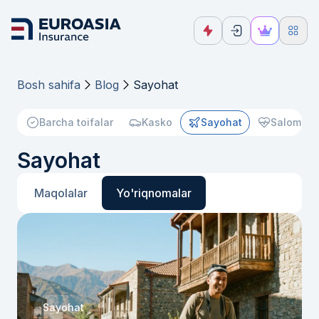
Bosh sahifa
Blog
Sayohat
Barcha toifalar
Kasko
Sayohat
Salomatli
Sayohat
Maqolalar
Yo'riqnomalar
Sayohat