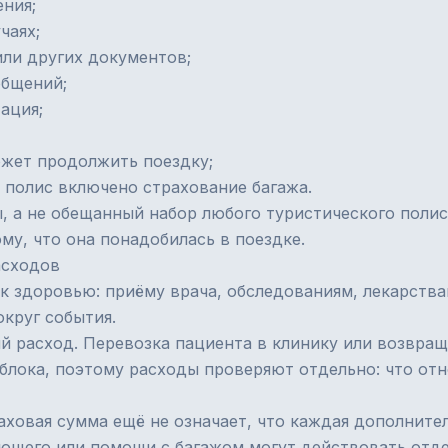
ния;
чаях;
ли других документов;
общений;
ация;
ожет продолжить поездку;
в полис включено
страхование багажа
.
 а не обещанный набор любого туристического полиса
ому, что она понадобилась в поездке.
асходов
к здоровью: приёму врача, обследованиям, лекарства
круг события.
й расход. Перевозка пациента в клинику или возвра
 блока, поэтому расходы проверяют отдельно: что от
аховая сумма ещё не означает, что каждая дополнител
ющего или помощи с багажом могут действовать отд