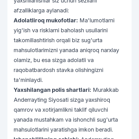
yaxshilanishlar siz uchun sezilarli
afzalliklarga aylanadi:
Adolatliroq mukofotlar:
Ma'lumotlarni
yig'ish va risklarni baholash usullarini
takomillashtirish orqali biz sug'urta
mahsulotlarimizni yanada aniqroq narxlay
olamiz, bu esa sizga adolatli va
raqobatbardosh stavka olishingizni
ta'minlaydi.
Yaxshilangan polis shartlari:
Murakkab
Anderrayting Siyosati sizga yaxshiroq
qamrov va xotirjamlikni taklif qiluvchi
yanada mustahkam va ishonchli sug'urta
mahsulotlarini yaratishga imkon beradi.