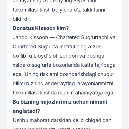
Jamiyatning Anderayting Siyosatini
takomillashtirish bo‘yicha o‘z takliflarini
bildirdi.
Donatus Kissoon kim?
Janob Kissoon — Chartered Sug'urtachi va
Chartered Sug'urta Institutining a'zosi
bo'lib, u Lloyd's of London va boshqa
xalqaro sug'urta bozorlarida katta tajribaga
ega. Uning risklarni boshqarishdagi chuqur
bilimi bizning anderrayting jarayonlarimizni
takomillashtirishda muhim ahamiyatga ega.
Bu bizning mijozlarimiz uchun nimani
anglatadi?
Ushbu mahorat darsidan kelib chiqadigan