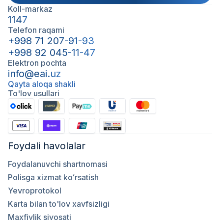
Koll-markaz
1147
Telefon raqami
+998 71 207-91-93
+998 92 045-11-47
Elektron pochta
info@eai.uz
Qayta aloqa shakli
To'lov usullari
Foydali havolalar
Foydalanuvchi shartnomasi
Polisga xizmat koʻrsatish
Yevroprotokol
Karta bilan to'lov xavfsizligi
Maxfiylik siyosati