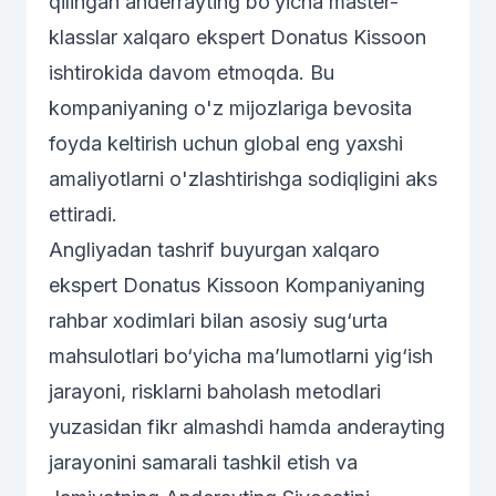
qilingan
anderrayting bo‘yicha master-
klasslar
xalqaro ekspert Donatus Kissoon
ishtirokida davom etmoqda. Bu
kompaniyaning o'z mijozlariga bevosita
foyda keltirish uchun global eng yaxshi
amaliyotlarni o'zlashtirishga sodiqligini aks
ettiradi.
Angliyadan tashrif buyurgan xalqaro
ekspert Donatus Kissoon Kompaniyaning
rahbar xodimlari bilan asosiy sug‘urta
mahsulotlari bo‘yicha ma’lumotlarni yig‘ish
jarayoni, risklarni baholash metodlari
yuzasidan fikr almashdi hamda anderayting
jarayonini samarali tashkil etish va