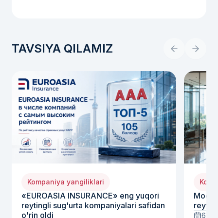
TAVSIYA QILAMIZ
Kompaniya yangiliklari
Kompa
«EUROASIA INSURANCE» eng yuqori
Moody
reytingli sug'urta kompaniyalari safidan
reyting
o'rin oldi
6-iyu