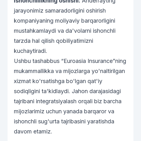
Ishonchlilikning oshishi:
Anderrayting
jarayonimiz samaradorligini oshirish
kompaniyaning moliyaviy barqarorligini
mustahkamlaydi va da'volarni ishonchli
tarzda hal qilish qobiliyatimizni
kuchaytiradi.
Ushbu tashabbus “Euroasia Insurance”ning
mukammallikka va mijozlarga yo'naltirilgan
xizmat ko'rsatishga bo'lgan qat'iy
sodiqligini ta'kidlaydi. Jahon darajasidagi
tajribani integratsiyalash orqali biz barcha
mijozlarimiz uchun yanada barqaror va
ishonchli sug'urta tajribasini yaratishda
davom etamiz.