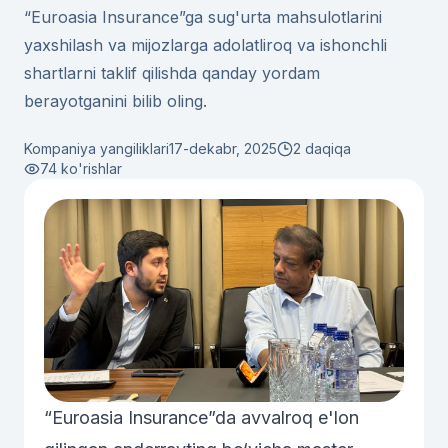
“Euroasia Insurance”ga sug'urta mahsulotlarini
yaxshilash va mijozlarga adolatliroq va ishonchli
shartlarni taklif qilishda qanday yordam
berayotganini bilib oling.
Kompaniya yangiliklari
17-dekabr, 2025
2 daqiqa
74
ko'rishlar
“Euroasia Insurance”da avvalroq e'lon