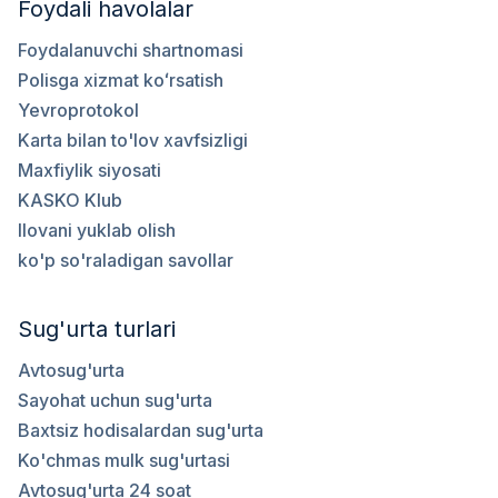
Foydali havolalar
Foydalanuvchi shartnomasi
Polisga xizmat koʻrsatish
Yevroprotokol
Karta bilan to'lov xavfsizligi
Maxfiylik siyosati
KASKO Klub
Ilovani yuklab olish
ko'p so'raladigan savollar
Sug'urta turlari
Avtosug'urta
Sayohat uchun sug'urta
Baxtsiz hodisalardan sug'urta
Ko'chmas mulk sug'urtasi
Avtosug'urta 24 soat