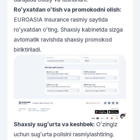
Roʻyxatdan oʻtish va promokodni olish:
EUROASIA Insurance rasmiy saytida
roʻyxatdan oʻting
. Shaxsiy kabinetda sizga
avtomatik ravishda shaxsiy promokod
biriktiriladi.
Shaxsiy sugʻurta va keshbek:
Oʻzingiz
uchun sugʻurta polisini rasmiylashtiring.