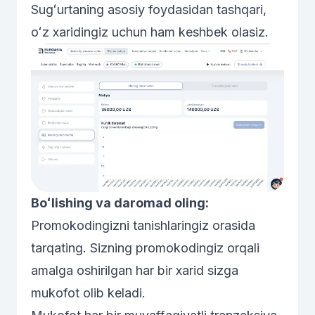
Sugʻurtaning asosiy foydasidan tashqari,
oʻz xaridingiz uchun ham keshbek olasiz.
Boʻlishing va daromad oling:
Promokodingizni tanishlaringiz orasida
tarqating. Sizning promokodingiz orqali
amalga oshirilgan har bir xarid sizga
mukofot olib keladi.