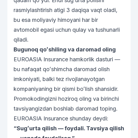
qadam qoʻydi. Endi sugʻurta polisini
rasmiylashtirish atigi 3 daqiqa vaqt oladi,
bu esa moliyaviy himoyani har bir
avtomobil egasi uchun qulay va tushunarli
qiladi.
Bugunoq qoʻshiling va daromad oling
EUROASIA Insurance hamkorlik dasturi —
bu nafaqat qoʻshimcha daromad olish
imkoniyati, balki tez rivojlanayotgan
kompaniyaning bir qismi boʻlish shansidir.
Promokodingizni hoziroq oling va birinchi
tavsiyangizdan boshlab daromad toping.
EUROASIA Insurance shunday deydi:
“Sugʻurta qilish — foydali. Tavsiya qilish