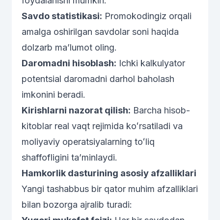
foydalanishi mumkin:
Savdo statistikasi:
Promokodingiz orqali
amalga oshirilgan savdolar soni haqida
dolzarb ma’lumot oling.
Daromadni hisoblash:
Ichki kalkulyator
potentsial daromadni darhol baholash
imkonini beradi.
Kirishlarni nazorat qilish:
Barcha hisob-
kitoblar real vaqt rejimida koʻrsatiladi va
moliyaviy operatsiyalarning toʻliq
shaffofligini taʼminlaydi.
Hamkorlik dasturining asosiy afzalliklari
Yangi tashabbus bir qator muhim afzalliklari
bilan bozorga ajralib turadi: