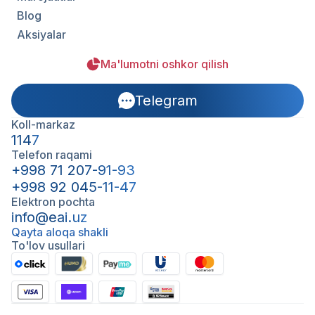
Blog
Aksiyalar
Ma'lumotni oshkor qilish
Telegram
Koll-markaz
1147
Telefon raqami
+998 71 207-91-93
+998 92 045-11-47
Elektron pochta
info@eai.uz
Qayta aloqa shakli
To'lov usullari