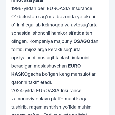
innovatsiyalar
1998-yildan beri EUROASIA Insurance
Oʻzbekiston sugʻurta bozorida yetakchi
oʻrinni egallab kelmoqda va avtosugʻurta
sohasida ishonchli hamkor sifatida tan
olingan. Kompaniya majburiy
OSAGO
dan
tortib, mijozlarga kerakli sugʻurta
opsiyalarini mustaqil tanlash imkonini
beradigan moslashuvchan
EURO
KASKO
gacha boʻlgan keng mahsulotlar
qatorini taklif etadi.
2024-yilda EUROASIA Insurance
zamonaviy onlayn platformani ishga
tushirib, raqamlashtirish yoʻlida muhim