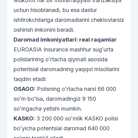
Mukofot har bir muvaffaqiyatli tranzaksiya
uchun hisoblanadi, bu esa dastur
ishtirokchilariga daromadlarini cheklovlarsiz
oshirish imkonini beradi.
Daromad imkoniyatlari: real raqamlar
EUROASIA Insurance mashhur sugʻurta
polislarining oʻrtacha qiymati asosida
potentsial daromadning yaqqol misollarini
taqdim etadi:
OSAGO:
Polisning oʻrtacha narxi 66 000
soʻm boʻlsa, daromadingiz 9 150
soʻmgacha yetishi mumkin.
KASKO:
3 200 000 soʻmlik KASKO polisi
boʻyicha potentsial daromad 640 000