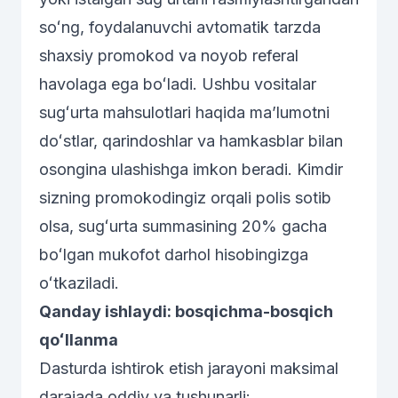
soʻng, foydalanuvchi avtomatik tarzda
shaxsiy promokod va noyob referal
havolaga ega boʻladi. Ushbu vositalar
sugʻurta mahsulotlari haqida maʼlumotni
doʻstlar, qarindoshlar va hamkasblar bilan
osongina ulashishga imkon beradi. Kimdir
sizning promokodingiz orqali polis sotib
olsa, sugʻurta summasining 20% gacha
boʻlgan mukofot darhol hisobingizga
oʻtkaziladi.
Qanday ishlaydi: bosqichma-bosqich
qoʻllanma
Dasturda ishtirok etish jarayoni maksimal
darajada oddiy va tushunarli: