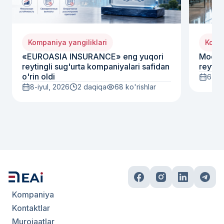
Kompaniya yangiliklari
Kompa
«EUROASIA INSURANCE» eng yuqori
Moody
reytingli sug'urta kompaniyalari safidan
reyting
o'rin oldi
6-iyu
8-iyul, 2026
2 daqiqa
68
ko'rishlar
Kompaniya
Kontaktlar
Murojaatlar