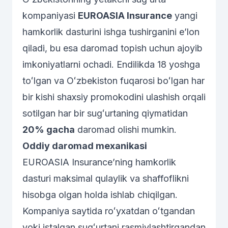
kompaniyasi
EUROASIA Insurance
yangi
hamkorlik
dasturini ishga tushirganini eʼlon
qiladi
, bu esa daromad topish uchun
ajoyib
imkoniyatlarni ochadi
. Endilikda 18 yoshga
toʻlgan va Oʻzbekiston fuqarosi boʻlgan har
bir kishi shaxsiy promokodini ulashish orqali
sotilgan har bir sugʻurtaning qiymatidan
20% gacha
daromad olishi mumkin.
Oddiy daromad mexanikasi
EUROASIA Insurance’ning
hamkorlik
dasturi maksimal
qulaylik va shaffoflikni
hisobga olgan holda ishlab chiqilgan.
Kompaniya saytida roʻyxatdan oʻtgandan
yoki istalgan sugʻurtani rasmiylashtirgandan