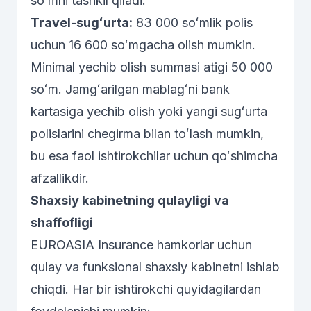
soʻmni tashkil qiladi.
Travel-sugʻurta:
83 000 soʻmlik polis
uchun 16 600 soʻmgacha olish mumkin.
Minimal yechib olish summasi atigi 50 000
soʻm. Jamgʻarilgan mablagʻni bank
kartasiga yechib olish yoki yangi sugʻurta
polislarini chegirma bilan toʻlash mumkin,
bu esa faol ishtirokchilar uchun qoʻshimcha
afzallikdir.
Shaxsiy kabinetning qulayligi va
shaffofligi
EUROASIA Insurance hamkorlar uchun
qulay va funksional shaxsiy kabinetni ishlab
chiqdi. Har bir ishtirokchi quyidagilardan