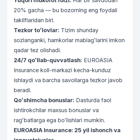
Yuqori mukofot foizi:
Har bir savdodan
20% gacha — bu bozorning eng foydali
takliflaridan biri.
Tezkor toʻlovlar:
Tizim shunday
sozlanganki, hamkorlar mablagʻlarini imkon
qadar tez olishadi.
24/7 qoʻllab-quvvatlash:
EUROASIA
Insurance koll-markazi kecha-kunduz
ishlaydi va barcha savollarga tezkor javob
beradi.
Qoʻshimcha bonuslar:
Dasturda faol
ishtirokchilar maxsus bonuslar va
ragʻbatlarga ega boʻlishlari mumkin.
EUROASIA Insurance: 25 yil ishonch va