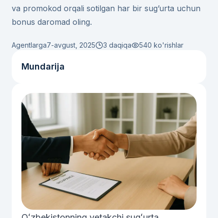
va promokod orqali sotilgan har bir sug’urta uchun
bonus daromad oling.
Agentlarga
7-avgust, 2025
3 daqiqa
540
ko'rishlar
Mundarija
Oʻzbekistonning yetakchi sugʻurta