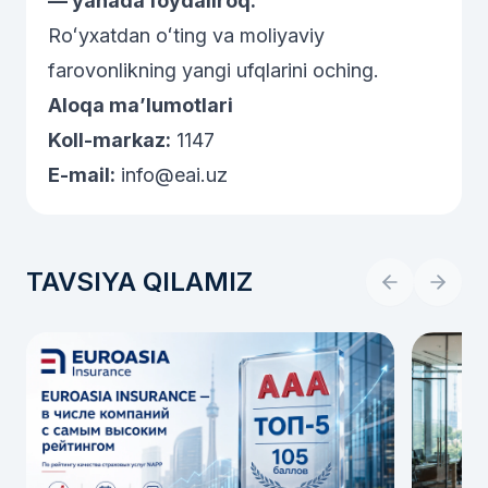
— yanada foydaliroq.”
Roʻyxatdan oʻting va moliyaviy
farovonlikning yangi ufqlarini oching.
Aloqa ma’lumotlari
Koll-markaz:
1147
E-mail:
info@eai.uz
TAVSIYA QILAMIZ