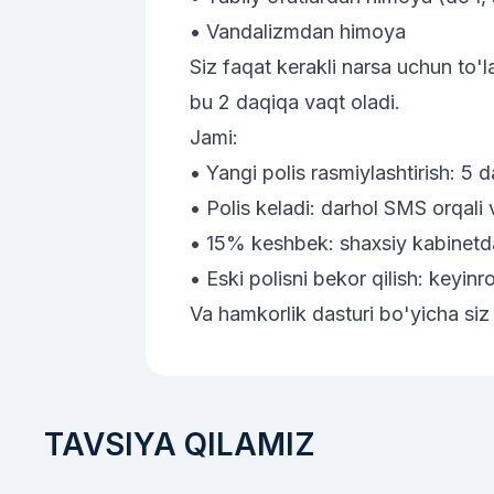
• Vandalizmdan himoya
Siz faqat kerakli narsa uchun to'l
bu 2 daqiqa vaqt oladi.
Jami:
• Yangi polis rasmiylashtirish: 5 
• Polis keladi: darhol SMS orqali
• 15% keshbek: shaxsiy kabinet
• Eski polisni bekor qilish: keyinr
Va hamkorlik dasturi bo'yicha siz
TAVSIYA QILAMIZ