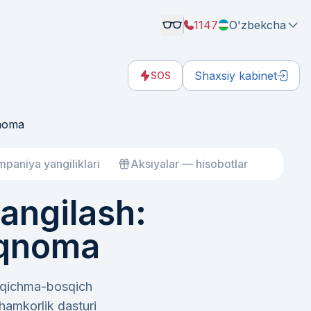
1147
O'zbekcha
Shaxsiy kabinet
SOS
qnoma
paniya yangiliklari
Aksiyalar — hisobotlar
angilash:
iqnoma
osqichma-bosqich
hamkorlik dasturi