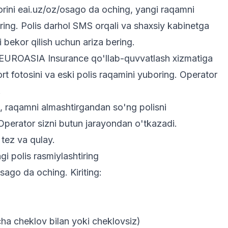
rini
eai.uz/oz/osago
da oching, yangi raqamni
tiring. Polis darhol SMS orqali va shaxsiy kabinetga
 bekor qilish uchun ariza bering.
 EUROASIA Insurance qo'llab-quvvatlash xizmatiga
t fotosini va eski polis raqamini yuboring. Operator
.
b, raqamni almashtirgandan so'ng polisni
 Operator sizni butun jarayondan o'tkazadi.
 tez va qulay.
i polis rasmiylashtiring
osago
da oching. Kiriting:
ha cheklov bilan yoki cheklovsiz)