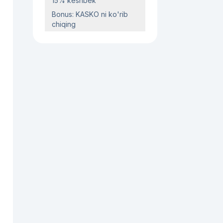
15% keshbek
Bonus: KASKO ni ko'rib
chiqing