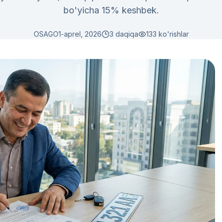
bo'yicha 15% keshbek.
OSAGO
1-aprel, 2026
3 daqiqa
133
ko'rishlar