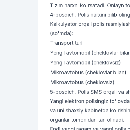
Tizim narxni ko'rsatadi. Onlayn to
4-bosqich. Polis narxini bilib olin
Kalkulyator orqali polis rasmiylash
(so'mda):
Transport turi
Yengil avtomobil (cheklovlar bila
Yengil avtomobil (cheklovsiz)
Mikroavtobus (cheklovlar bilan)
Mikroavtobus (cheklovsiz)
5-bosqich. Polis SMS orqali va s
Yangi elektron polisingiz to'lovd
va uni shaxsiy kabinetda ko'rishi
organlar tomonidan tan olinadi.
Endi yangi raqam va yangi polis 