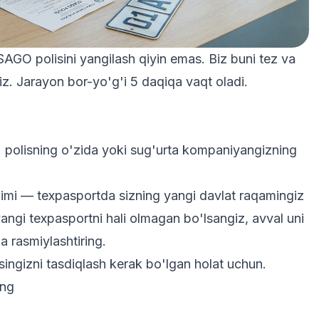
AGO polisini yangilash qiyin emas. Biz buni tez va
iz. Jarayon bor-yo'g'i 5 daqiqa vaqt oladi.
 polisning o'zida yoki sug'urta kompaniyangizning
imi — texpasportda sizning yangi davlat raqamingiz
yangi texpasportni hali olmagan bo'lsangiz, avval uni
da rasmiylashtiring.
ngizni tasdiqlash kerak bo'lgan holat uchun.
ang