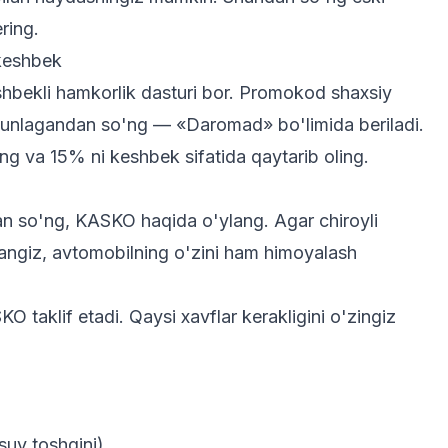
ring.
keshbek
hbekli
hamkorlik dasturi
bor. Promokod shaxsiy
akunlagandan so'ng — «Daromad» bo'limida beriladi.
ang va 15% ni keshbek sifatida qaytarib oling.
an so'ng,
KASKO
haqida o'ylang. Agar chiroyli
angiz, avtomobilning o'zini ham himoyalash
taklif etadi. Qaysi xavflar kerakligini o'zingiz
suv toshqini)