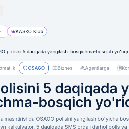
KASKO Klub
O polisini 5 daqiqada yangilash: bosqichma-bosqich yo'ri
omatlik
OSAGO
Biznes
Agentlarga
Kom
lisini 5 daqiqada y
chma-bosqich yo'r
 almashtirishda OSAGO polisini yangilash bo'yicha b
yn kalkulyator, 5 daqiqada SMS orqali darhol polis va 