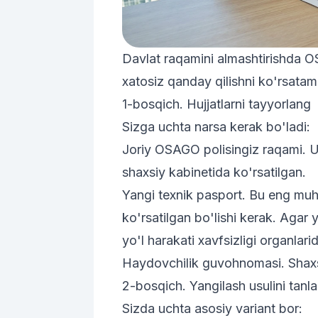
Davlat raqamini
almashtirish
da OS
xatosiz qanday qilishni ko'rsatam
1-bosqich. Hujjatlarni tayyorlang
Sizga uchta narsa kerak bo'ladi:
Joriy OSAGO polisingiz raqami. U
shaxsiy kabinetida ko'rsatilgan.
Yangi texnik pasport. Bu eng muh
ko'rsatilgan bo'lishi kerak. Agar 
yo'l harakati xavfsizligi organlari
Haydovchilik guvohnomasi. Shaxsi
2-bosqich. Yangilash usulini tanl
Sizda uchta asosiy variant bor: