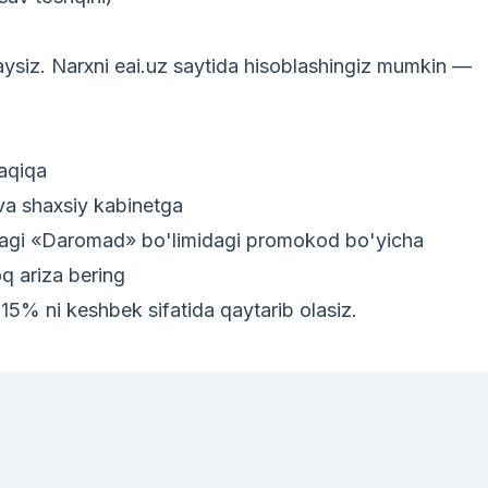
aysiz. Narxni
eai.uz saytida
hisoblashingiz mumkin —
daqiqa
 va shaxsiy kabinetga
dagi «Daromad» bo'limidagi promokod bo'yicha
oq ariza bering
 15% ni keshbek sifatida qaytarib olasiz.