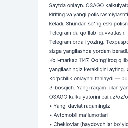
Saytda onlayn. OSAGO kalkulyato
kiriting va yangi polis rasmiylash
keladi. Shundan so'ng eski polisni
Telegram
da qo'llab-quvvatlash.
Telegram orqali yozing. Texpaspor
sizga yangilashda yordam beradi
Koll-markaz
1147
. Qo'ng'iroq qili
yangilashingiz kerakligini ayting.
Ko'pchilik onlaynni tanlaydi — bu
3-bosqich. Yangi raqam bilan yang
OSAGO kalkulyatorini
eai.uz/oz/
• Yangi davlat raqamingiz
• Avtomobil ma'lumotlari
• Cheklovlar (haydovchilar bo'yic