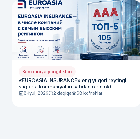
Kompaniya yangiliklari
«EUROASIA INSURANCE» eng yuqori reytingli
sug'urta kompaniyalari safidan o'rin oldi
8-iyul, 2026
2 daqiqa
68
ko'rishlar