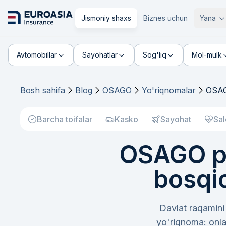
Jismoniy shaxs
Biznes uchun
Yana
Avtomobillar
Sayohatlar
Sog'liq
Mol-mulk
Bosh sahifa
Blog
OSAGO
Yo'riqnomalar
OSAG
Barcha toifalar
Kasko
Sayohat
Sal
OSAGO po
bosqi
Davlat raqamini
yo'riqnoma: onla