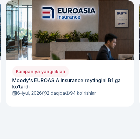
Kompaniya yangiliklari
Moody's EUROASIA Insurance reytingini B1 ga
ko‘tardi
6-iyul, 2026
2 daqiqa
94
ko'rishlar