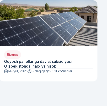
Biznes
Quyosh panellariga davlat subsidiyasi
O'zbekistonda: narx va hisob
14-iyul, 2025
8 daqiqa
9 511
ko'rishlar