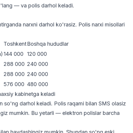
'lang — va polis darhol keladi.
g
tirganda narxni darhol ko'rasiz. Polis narxi misollari
Toshkent
Boshqa hududlar
n)
144 000
120 000
288 000
240 000
288 000
240 000
576 000
480 000
haxsiy kabinetga keladi
an so'ng darhol keladi. Polis raqami bilan SMS olasiz
ngiz mumkin. Bu yetarli — elektron polislar barcha
bilan haydashingiz mumkin. Shundan so'ng eski