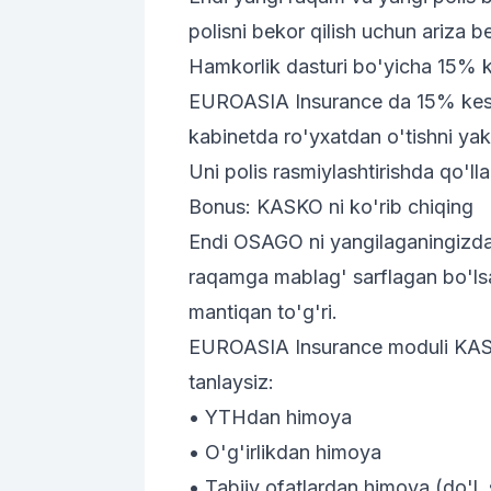
polisni bekor qilish uchun ariza be
Hamkorlik dasturi bo'yicha 15% 
EUROASIA Insurance da 15% kes
kabinetda ro'yxatdan o'tishni y
Uni polis rasmiylashtirishda qo'll
Bonus: KASKO ni ko'rib chiqing
Endi OSAGO ni yangilaganingizd
raqamga mablag' sarflagan bo'ls
mantiqan to'g'ri.
EUROASIA Insurance moduli KASKO 
tanlaysiz:
• YTHdan himoya
• O'g'irlikdan himoya
• Tabiiy ofatlardan himoya (do'l, 