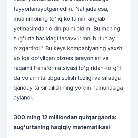
tayyorlanayotgan edim. Natijada esa,
muammoning to'liq ko'lamini anglab
yetmasimdan oldin pulni oldim. Bu mening
sug'urta haqidagi tasavvurimni butunlay
o'zgartirdi." Bu keys kompaniyaning yaxshi
yo'lga qo'yilgan biznes jarayonlari va
raqamli transformatsiyasi to'g'ridan-to'g'ri
da'volarni tartibga solish tezligi va sifatiga
qanday ta'sir qilishining yorqin namunasiga
aylandi.
300 ming 12 milliondan qutqarganda:
sug'urtaning haqiqiy matematikasi