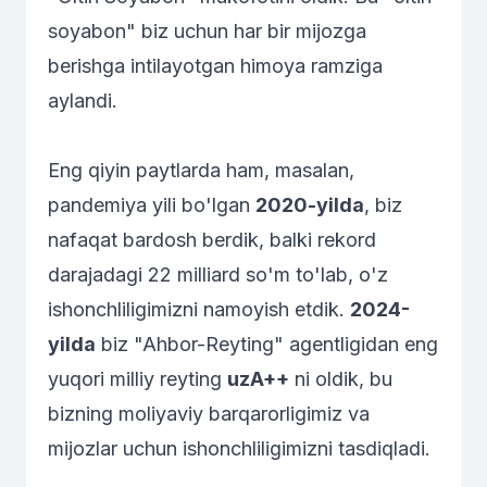
soyabon" biz uchun har bir mijozga
berishga intilayotgan himoya ramziga
aylandi.
Eng qiyin paytlarda ham, masalan,
pandemiya yili bo'lgan
2020-yilda
, biz
nafaqat bardosh berdik, balki rekord
darajadagi 22 milliard so'm to'lab, o'z
ishonchliligimizni namoyish etdik.
2024-
yilda
biz "Ahbor-Reyting" agentligidan eng
yuqori milliy reyting
uzA++
ni oldik, bu
bizning moliyaviy barqarorligimiz va
mijozlar uchun ishonchliligimizni tasdiqladi.