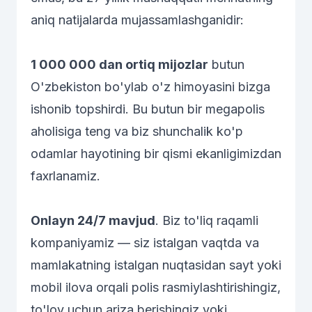
aniq natijalarda mujassamlashganidir:
1 000 000 dan ortiq mijozlar
butun
O'zbekiston bo'ylab o'z himoyasini bizga
ishonib topshirdi. Bu butun bir megapolis
aholisiga teng va biz shunchalik ko'p
odamlar hayotining bir qismi ekanligimizdan
faxrlanamiz.
Onlayn 24/7 mavjud
. Biz to'liq raqamli
kompaniyamiz — siz istalgan vaqtda va
mamlakatning istalgan nuqtasidan sayt yoki
mobil ilova orqali polis rasmiylashtirishingiz,
to'lov uchun ariza berishingiz yoki