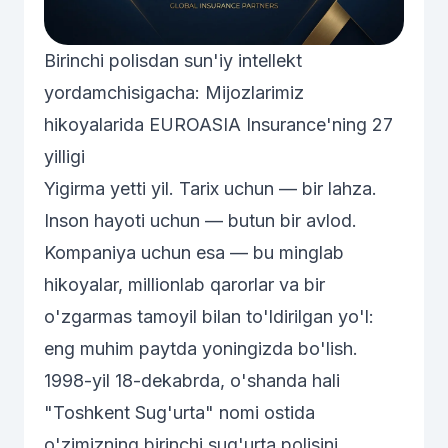
Birinchi polisdan sun'iy intellekt
yordamchisigacha: Mijozlarimiz
hikoyalarida EUROASIA Insurance'ning 27
yilligi
Yigirma yetti yil. Tarix uchun — bir lahza.
Inson hayoti uchun — butun bir avlod.
Kompaniya uchun esa — bu minglab
hikoyalar, millionlab qarorlar va bir
o'zgarmas tamoyil bilan to'ldirilgan yo'l:
eng muhim paytda yoningizda bo'lish.
1998-yil 18-dekabrda, o'shanda hali
"Toshkent Sug'urta" nomi ostida
o'zimizning birinchi sug'urta polisini