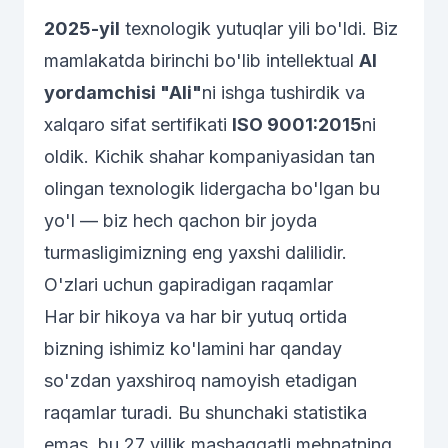
2025-yil
texnologik yutuqlar yili bo'ldi. Biz
mamlakatda birinchi bo'lib intellektual
AI
yordamchisi "Ali"
ni ishga tushirdik va
xalqaro sifat sertifikati
ISO 9001:2015
ni
oldik. Kichik shahar kompaniyasidan tan
olingan texnologik lidergacha bo'lgan bu
yo'l — biz hech qachon bir joyda
turmasligimizning eng yaxshi dalilidir.
O'zlari uchun gapiradigan raqamlar
Har bir hikoya va har bir yutuq ortida
bizning ishimiz ko'lamini har qanday
so'zdan yaxshiroq namoyish etadigan
raqamlar turadi. Bu shunchaki statistika
emas, bu 27 yillik mashaqqatli mehnatning