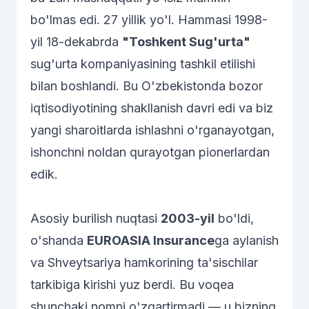
bo'lmas edi. 27 yillik yo'l. Hammasi 1998-
yil 18-dekabrda
"Toshkent Sug'urta"
sug'urta kompaniyasining tashkil etilishi
bilan boshlandi. Bu O'zbekistonda bozor
iqtisodiyotining shakllanish davri edi va biz
yangi sharoitlarda ishlashni o'rganayotgan,
ishonchni noldan qurayotgan pionerlardan
edik.
Asosiy burilish nuqtasi
2003-yil
bo'ldi,
o'shanda
EUROASIA Insurance
ga aylanish
va Shveytsariya hamkorining ta'sischilar
tarkibiga kirishi yuz berdi. Bu voqea
shunchaki nomni o'zgartirmadi — u bizning