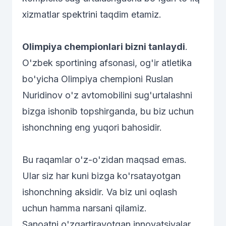
xizmatlar spektrini taqdim etamiz.
Olimpiya chempionlari bizni tanlaydi
.
O'zbek sportining afsonasi, og'ir atletika
bo'yicha Olimpiya chempioni Ruslan
Nuridinov o'z avtomobilini sug'urtalashni
bizga ishonib topshirganda, bu biz uchun
ishonchning eng yuqori bahosidir.
Bu raqamlar o'z-o'zidan maqsad emas.
Ular siz har kuni bizga ko'rsatayotgan
ishonchning aksidir. Va biz uni oqlash
uchun hamma narsani qilamiz.
Sanoatni o'zgartirayotgan innovatsiyalar