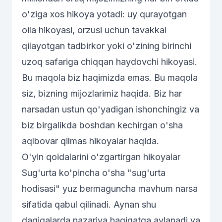
o'ziga xos hikoya yotadi: uy qurayotgan
oila hikoyasi, orzusi uchun tavakkal
qilayotgan tadbirkor yoki o'zining birinchi
uzoq safariga chiqqan haydovchi hikoyasi.
Bu maqola biz haqimizda emas. Bu maqola
siz, bizning mijozlarimiz haqida. Biz har
narsadan ustun qo'yadigan ishonchingiz va
biz birgalikda boshdan kechirgan o'sha
aqlbovar qilmas hikoyalar haqida.
O'yin qoidalarini o'zgartirgan hikoyalar
Sug'urta ko'pincha o'sha "sug'urta
hodisasi" yuz bermaguncha mavhum narsa
sifatida qabul qilinadi. Aynan shu
daqiqalarda nazariya haqiqatga aylanadi va