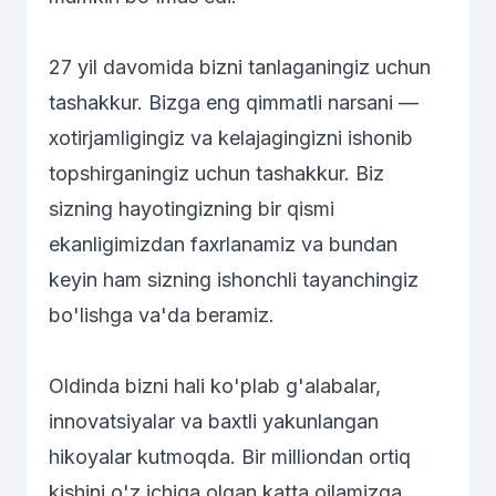
27 yil davomida bizni tanlaganingiz uchun
tashakkur. Bizga eng qimmatli narsani —
xotirjamligingiz va kelajagingizni ishonib
topshirganingiz uchun tashakkur. Biz
sizning hayotingizning bir qismi
ekanligimizdan faxrlanamiz va bundan
keyin ham sizning ishonchli tayanchingiz
bo'lishga va'da beramiz.
Oldinda bizni hali ko'plab g'alabalar,
innovatsiyalar va baxtli yakunlangan
hikoyalar kutmoqda. Bir milliondan ortiq
kishini o'z ichiga olgan katta oilamizga