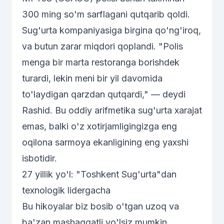
300 ming so'm sarflagani qutqarib qoldi.
Sug'urta kompaniyasiga birgina qo'ng'iroq,
va butun zarar miqdori qoplandi. "Polis
menga bir marta restoranga borishdek
turardi, lekin meni bir yil davomida
to'laydigan qarzdan qutqardi," — deydi
Rashid. Bu oddiy arifmetika sug'urta xarajat
emas, balki o'z xotirjamligingizga eng
oqilona sarmoya ekanligining eng yaxshi
isbotidir.
27 yillik yo'l: "Toshkent Sug'urta"dan
texnologik lidergacha
Bu hikoyalar biz bosib o'tgan uzoq va
ba'zan mashaqqatli yo'lsiz mumkin