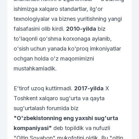
ishimizga xalqaro standartlar, ilg'or
texnologiyalar va biznes yuritishning yangi
falsafasini olib kirdi.
2010-yilda
biz
to'laqonli qo'shma korxonaga aylanib,
o'sish uchun yanada ko'proq imkoniyatlar
ochgan holda o'z maqomimizni
mustahkamladik.
E'tirof uzoq kuttirmadi.
2017-yilda
X
Toshkent xalqaro sug'urta va qayta
sug'urtalash forumida biz
"O'zbekistonning eng yaxshi sug'urta
kompaniyasi"
deb topildik va nufuzli
"Oltin Soyabon" mukofotini oldik. Bu "oltin