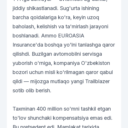
jiddiy shikastlanadi. Sug'urta ishining
barcha qoidalariga ko'ra, keyin uzoq
baholash, kelishish va ta'mirlash jarayoni
boshlanadi. Ammo EUROASIA
Insurance'da boshqa yo'lni tanlashga qaror
qilishdi. Buzilgan avtomobilni servisga
yuborish o'rniga, kompaniya O'zbekiston
bozori uchun misli ko'rilmagan qaror qabul
qildi — mijozga mutlaqo yangi Trailblazer
sotib olib berish.
Taxminan 400 million so'mni tashkil etgan
to'lov shunchaki kompensatsiya emas edi.
Bu pretsedent edi. Mamlakat tarixida