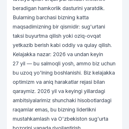
beradigan hamkorlik dasturini yaratdik.
Bularning barchasi bizning katta
maqsadimizning bir qismidir: sug'urtani
taksi buyurtma qilish yoki oziq-ovqat
yetkazib berish kabi oddiy va qulay qilish.
Kelajakka nazar: 2026 va undan keyin
27 yil — bu salmoqli yosh, ammo biz uchun
bu uzoq yo'lning boshlanishi. Biz kelajakka
optimizm va aniq harakatlar rejasi bilan
qaraymiz. 2026 yil va keyingi yillardagi
ambitsiyalarimiz shunchaki hisobotlardagi
raqamlar emas, bu bizning liderlikni
mustahkamlash va O'zbekiston sug'urta
bozorini yanada rivojlantirish