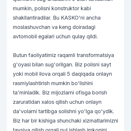
mumkin, polisni konstruktor kabi
shakllantiradilar. Bu KASKO'ni ancha
moslashuvchan va keng doiradagi
avtomobil egalari uchun qulay qildi.
Butun faoliyatimiz raqamli transformatsiya
g'oyasi bilan sug'orilgan. Biz polisni sayt
yoki mobil ilova orqali 5 daqiqada onlayn
rasmiylashtirish mumkin bo'lishini
ta'minladik. Biz mijozlarni ofisga borish
zaruratidan xalos qilish uchun onlayn
da'volarni tartibga solishni yo'lga qo'ydik.
Biz har bir kishiga shunchaki xizmatlarimizni
tavsiya qilish orqali pul ishlash imkonini