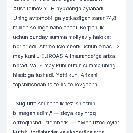
Xusnitdinov YTH aybdoriga aylanadi.
Uning avtomobiliga yetkazilgan zarar 74,8
million so'mga baholanadi. Ko'pchilik
uchun bunday summa moliyaviy halokat
bo'lar edi. Ammo Islomberk uchun emas. 12
may kuni u EUROASIA Insurance'ga ariza
beradi va 19 may kuni butun summa uning
hisobiga tushadi. Yetti kun. Arizani
topshirishdan to to'liq to'lovgacha.
"Sug'urta shunchalik tez ishlashini
bilmagan edim," — deya keyinroq
o'rtoqlashdi Islomberk. — "Men uzoq oylar
kutish, tortishuvlar va ekspertizalarga