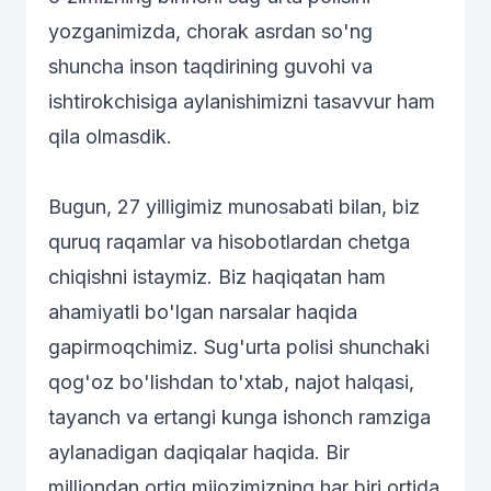
yozganimizda, chorak asrdan so'ng
shuncha inson taqdirining guvohi va
ishtirokchisiga aylanishimizni tasavvur ham
qila olmasdik.
Bugun, 27 yilligimiz munosabati bilan, biz
quruq raqamlar va hisobotlardan chetga
chiqishni istaymiz. Biz haqiqatan ham
ahamiyatli bo'lgan narsalar haqida
gapirmoqchimiz. Sug'urta polisi shunchaki
qog'oz bo'lishdan to'xtab, najot halqasi,
tayanch va ertangi kunga ishonch ramziga
aylanadigan daqiqalar haqida. Bir
milliondan ortiq mijozimizning har biri ortida