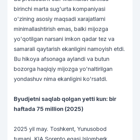
birinchi marta sug'urta kompaniyasi
o'zining asosiy maqsadi xarajatlarni
minimallashtirish emas, balki mijozga
yo'qotilgan narsani imkon qadar tez va
samarali qaytarish ekanligini namoyish etdi.
Bu hikoya afsonaga aylandi va butun
bozorga haqiqiy mijozga yo'naltirilgan
yondashuv nima ekanligini ko'rsatdi.
Byudjetni saqlab qolgan yetti kun: bir
haftada 75 million (2025)
2025 yil may. Toshkent, Yunusobod
tumani. KIA Sorento egasi Islomberk