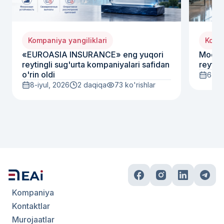
Kompaniya yangiliklari
Kompa
«EUROASIA INSURANCE» eng yuqori
Moody
reytingli sug'urta kompaniyalari safidan
reyting
o'rin oldi
6-iyu
8-iyul, 2026
2 daqiqa
73
ko'rishlar
Kompaniya
Kontaktlar
Murojaatlar