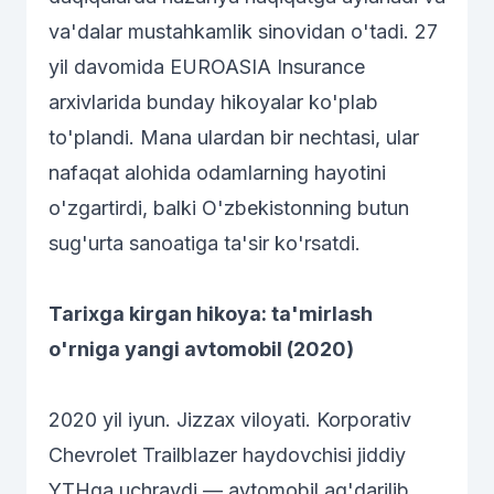
va'dalar mustahkamlik sinovidan o'tadi. 27
yil davomida EUROASIA Insurance
arxivlarida bunday hikoyalar ko'plab
to'plandi. Mana ulardan bir nechtasi, ular
nafaqat alohida odamlarning hayotini
o'zgartirdi, balki O'zbekistonning butun
sug'urta sanoatiga ta'sir ko'rsatdi.
Tarixga kirgan hikoya: ta'mirlash
o'rniga yangi avtomobil (2020)
2020 yil iyun. Jizzax viloyati. Korporativ
Chevrolet Trailblazer haydovchisi jiddiy
YTHga uchraydi — avtomobil ag'darilib,