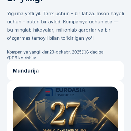
Yigirma yetti yil. Tarix uchun - bir lahza. Inson hayoti
uchun - butun bir avlod. Kompaniya uchun esa —
bu minglab hikoyalar, millionlab qarorlar va bir
o'zgarmas tamoyil bilan to'ldirilgan yo'l
Kompaniya yangiliklari
23-dekabr, 2025
8 daqiqa
116
ko'rishlar
Mundarija