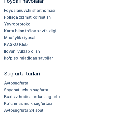
Foydali havolalar
Foydalanuvchi shartnomasi
Polisga xizmat koʻrsatish
Yevroprotokol
Karta bilan to'lov xavfsizligi
Maxfiylik siyosati
KASKO Klub
Ilovani yuklab olish
ko'p so'raladigan savollar
Sug'urta turlari
Avtosug'urta
Sayohat uchun sug'urta
Baxtsiz hodisalardan sug'urta
Ko'chmas mulk sug'urtasi
Avtosug'urta 24 soat