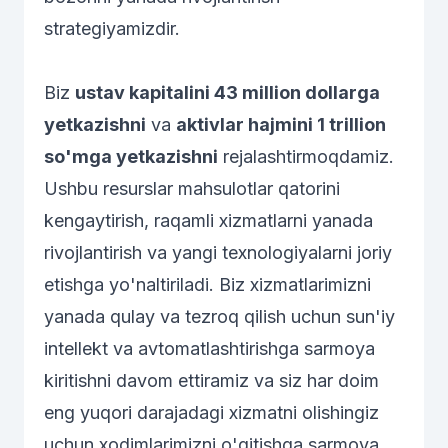
strategiyamizdir.
Biz
ustav kapitalini 43 million dollarga
yetkazishni
va
aktivlar hajmini 1 trillion
so'mga yetkazishni
rejalashtirmoqdamiz.
Ushbu resurslar mahsulotlar qatorini
kengaytirish, raqamli xizmatlarni yanada
rivojlantirish va yangi texnologiyalarni joriy
etishga yo'naltiriladi. Biz xizmatlarimizni
yanada qulay va tezroq qilish uchun sun'iy
intellekt va avtomatlashtirishga sarmoya
kiritishni davom ettiramiz va siz har doim
eng yuqori darajadagi xizmatni olishingiz
uchun xodimlarimizni o'qitishga sarmoya