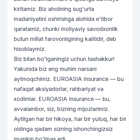
kiritamiz. Biz aholining sug'urta
madaniyatini oshirishga alohida e'tibor
qaratamiz, chunki moliyaviy savodxonlik
butun millat farovonligining kalitidir, deb
hisoblaymiz.
Biz bilan bo'lganingiz uchun tashakkur!
Yakunida biz eng muhim narsani
aytmoqchimiz. EUROASIA Insurance — bu
nafaqat aksiyadorlar, rahbariyat va
xodimlar. EUROASIA Insurance — bu,
avvalambor, siz, bizning mijozlarimiz.
Aytilgan har bir hikoya, har bir yutuq, har bir
oldinga qadam sizning ishonchingizsiz
mumkin bo'lmas edi.