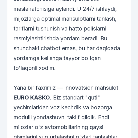
maslahatchisiga aylandi. U 24/7 ishlaydi,
mijozlarga optimal mahsulotlarni tanlash,
tariflarni tushunish va hatto polislarni
rasmiylashtirishda yordam beradi. Bu
shunchaki chatbot emas, bu har daqiqada
yordamga kelishga tayyor bo'lgan
to'laqonli xodim.
Yana bir faxrimiz — innovatsion mahsulot
EURO KASKO
. Biz standart "quti"
yechimlaridan voz kechdik va bozorga
modulli yondashuvni taklif qildik. Endi
mijozlar o'z avtomobillarining qaysi
qismlarini sug'urtalashni o'zlari tanlashlari