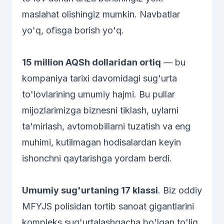
maslahat olishingiz mumkin. Navbatlar
yo'q, ofisga borish yo'q.
15 million AQSh dollaridan ortiq
— bu
kompaniya tarixi davomidagi sug'urta
to'lovlarining umumiy hajmi. Bu pullar
mijozlarimizga biznesni tiklash, uylarni
ta'mirlash, avtomobillarni tuzatish va eng
muhimi, kutilmagan hodisalardan keyin
ishonchni qaytarishga yordam berdi.
Umumiy sug'urtaning 17 klassi
. Biz oddiy
MFYJS polisidan tortib sanoat gigantlarini
kompleks sug'urtalashgacha bo'lgan to'liq