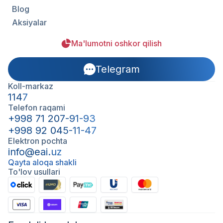
Blog
Aksiyalar
Ma'lumotni oshkor qilish
Telegram
Koll-markaz
1147
Telefon raqami
+998 71 207-91-93
+998 92 045-11-47
Elektron pochta
info@eai.uz
Qayta aloqa shakli
To'lov usullari