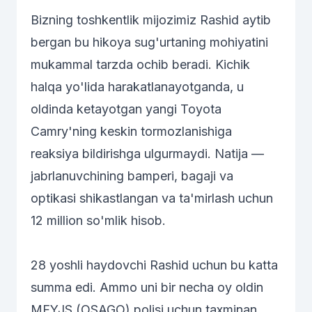
Bizning toshkentlik mijozimiz Rashid aytib
bergan bu hikoya sug'urtaning mohiyatini
mukammal tarzda ochib beradi. Kichik
halqa yo'lida harakatlanayotganda, u
oldinda ketayotgan yangi Toyota
Camry'ning keskin tormozlanishiga
reaksiya bildirishga ulgurmaydi. Natija —
jabrlanuvchining bamperi, bagaji va
optikasi shikastlangan va ta'mirlash uchun
12 million so'mlik hisob.
28 yoshli haydovchi Rashid uchun bu katta
summa edi. Ammo uni bir necha oy oldin
MFYJS (OSAGO) polisi uchun taxminan