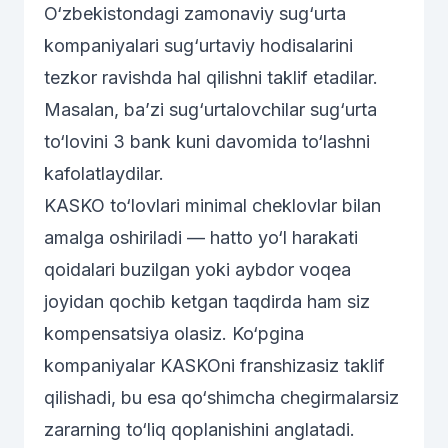
O‘zbekistondagi zamonaviy sug‘urta
kompaniyalari sug‘urtaviy hodisalarini
tezkor ravishda hal qilishni taklif etadilar.
Masalan, ba’zi sug‘urtalovchilar sug‘urta
to‘lovini 3 bank kuni davomida to‘lashni
kafolatlaydilar.
KASKO to‘lovlari minimal cheklovlar bilan
amalga oshiriladi — hatto yo‘l harakati
qoidalari buzilgan yoki aybdor voqea
joyidan qochib ketgan taqdirda ham siz
kompensatsiya olasiz. Ko‘pgina
kompaniyalar KASKOni franshizasiz taklif
qilishadi, bu esa qo‘shimcha chegirmalarsiz
zararning to‘liq qoplanishini anglatadi.