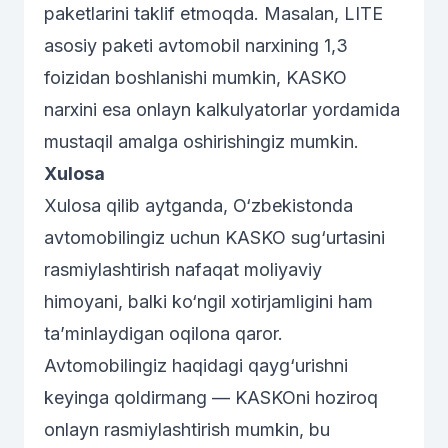
paketlarini taklif etmoqda. Masalan, LITE
asosiy paketi avtomobil narxining 1,3
foizidan boshlanishi mumkin, KASKO
narxini esa onlayn kalkulyatorlar yordamida
mustaqil amalga oshirishingiz mumkin.
Xulosa
Xulosa qilib aytganda, O‘zbekistonda
avtomobilingiz uchun KASKO sug‘urtasini
rasmiylashtirish nafaqat moliyaviy
himoyani, balki ko‘ngil xotirjamligini ham
ta’minlaydigan oqilona qaror.
Avtomobilingiz haqidagi qayg‘urishni
keyinga qoldirmang — KASKOni hoziroq
onlayn rasmiylashtirish mumkin, bu