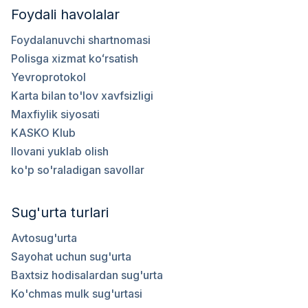
Foydali havolalar
Foydalanuvchi shartnomasi
Polisga xizmat koʻrsatish
Yevroprotokol
Karta bilan to'lov xavfsizligi
Maxfiylik siyosati
KASKO Klub
Ilovani yuklab olish
ko'p so'raladigan savollar
Sug'urta turlari
Avtosug'urta
Sayohat uchun sug'urta
Baxtsiz hodisalardan sug'urta
Ko'chmas mulk sug'urtasi