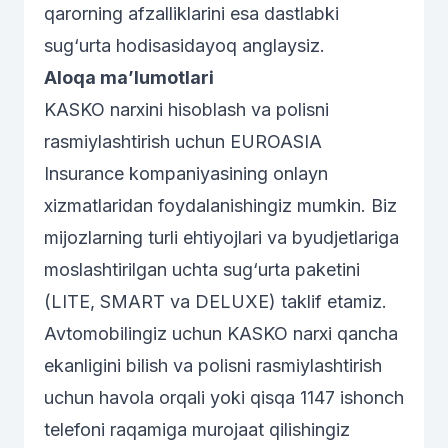
qarorning afzalliklarini esa dastlabki
sug‘urta hodisasidayoq anglaysiz.
Aloqa ma’lumotlari
KASKO narxini hisoblash va polisni
rasmiylashtirish uchun
EUROASIA
Insurance
kompaniyasining onlayn
xizmatlaridan foydalanishingiz mumkin. Biz
mijozlarning turli ehtiyojlari va byudjetlariga
moslashtirilgan uchta sug‘urta paketini
(LITE, SMART va DELUXE) taklif etamiz.
Avtomobilingiz uchun KASKO narxi qancha
ekanligini bilish va polisni rasmiylashtirish
uchun
havola
orqali yoki qisqa
1147
ishonch
telefoni raqamiga murojaat qilishingiz