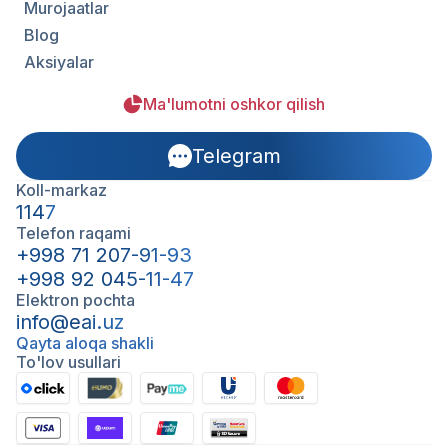
Murojaatlar
Blog
Aksiyalar
Ma'lumotni oshkor qilish
Telegram
Koll-markaz
1147
Telefon raqami
+998 71 207-91-93
+998 92 045-11-47
Elektron pochta
info@eai.uz
Qayta aloqa shakli
To'lov usullari