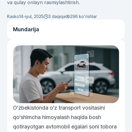
va qulay onlayn rasmiylashtirish.
Kasko
14-iyul, 2025
3 daqiqa
296
ko'rishlar
Mundarija
O‘zbekistonda o‘z transport vositasini
qo‘shimcha himoyalash haqida bosh
qotirayotgan avtomobil egalari soni tobora