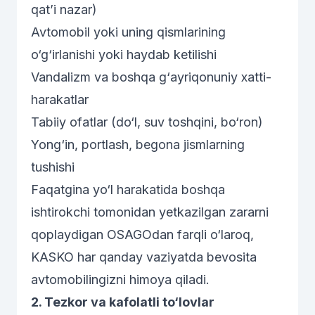
qat’i nazar)
Avtomobil yoki uning qismlarining
o‘g‘irlanishi yoki haydab ketilishi
Vandalizm va boshqa g‘ayriqonuniy xatti-
harakatlar
Tabiiy ofatlar (do‘l, suv toshqini, bo‘ron)
Yong‘in, portlash, begona jismlarning
tushishi
Faqatgina yo‘l harakatida boshqa
ishtirokchi tomonidan yetkazilgan zararni
qoplaydigan
OSAGOdan
farqli o‘laroq,
KASKO har qanday vaziyatda bevosita
avtomobilingizni himoya qiladi.
2. Tezkor va kafolatli to‘lovlar