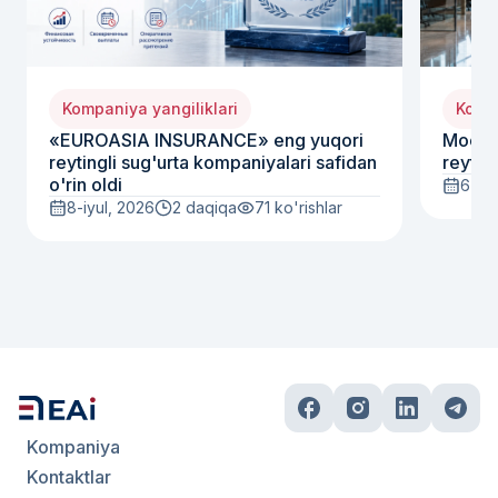
Kompaniya yangiliklari
Kompa
«EUROASIA INSURANCE» eng yuqori
Moody
reytingli sug'urta kompaniyalari safidan
reyting
o'rin oldi
6-iyu
8-iyul, 2026
2 daqiqa
71
ko'rishlar
Kompaniya
Kontaktlar