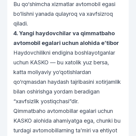
Bu qo‘shimcha xizmatlar avtomobil egasi
bo‘lishni yanada qulayroq va xavfsizroq
qiladi.
4. Yangi haydovchilar va qimmatbaho
avtomobil egalari uchun alohida e’tibor
Haydovchilikni endigina boshlayotganlar
uchun KASKO — bu xatolik yuz bersa,
katta moliyaviy yo‘qotishlardan
qo‘rqmasdan haydash tajribasini xotirjamlik
bilan oshirishga yordam beradigan
“xavfsizlik yostiqchasi”dir.
Qimmatbaho avtomobillar egalari uchun
KASKO alohida ahamiyatga ega, chunki bu
turdagi avtomobillarning ta’miri va ehtiyot