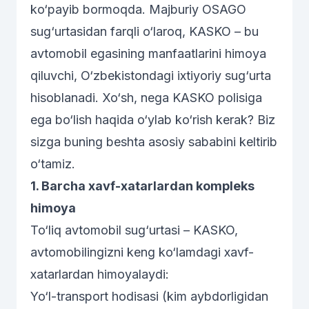
ko‘payib bormoqda. Majburiy
OSAGO
sug‘urtasidan farqli o‘laroq,
KASKO
– bu
avtomobil egasining manfaatlarini himoya
qiluvchi, O‘zbekistondagi ixtiyoriy sug‘urta
hisoblanadi. Xo‘sh, nega KASKO polisiga
ega bo‘lish haqida o‘ylab ko‘rish kerak? Biz
sizga buning beshta asosiy sababini keltirib
o‘tamiz.
1. Barcha xavf-xatarlardan kompleks
himoya
To‘liq avtomobil sug‘urtasi – KASKO,
avtomobilingizni keng ko‘lamdagi xavf-
xatarlardan himoyalaydi:
Yo‘l-transport hodisasi (kim aybdorligidan