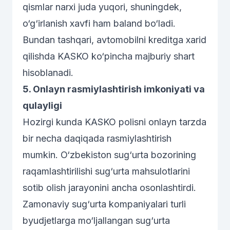
qismlar narxi juda yuqori, shuningdek,
o‘g‘irlanish xavfi ham baland bo‘ladi.
Bundan tashqari, avtomobilni kreditga xarid
qilishda KASKO ko‘pincha majburiy shart
hisoblanadi.
5. Onlayn rasmiylashtirish imkoniyati va
qulayligi
Hozirgi kunda KASKO polisni onlayn tarzda
bir necha daqiqada rasmiylashtirish
mumkin. O‘zbekiston sug‘urta bozorining
raqamlashtirilishi sug‘urta mahsulotlarini
sotib olish jarayonini ancha osonlashtirdi.
Zamonaviy sug‘urta kompaniyalari turli
byudjetlarga mo‘ljallangan sug‘urta