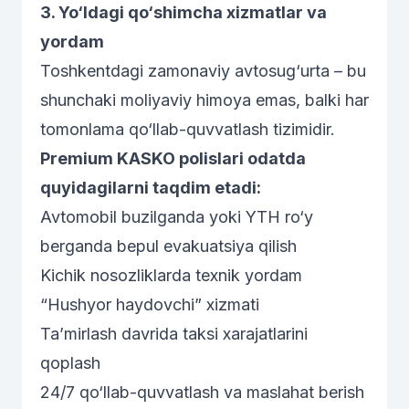
3. Yo‘ldagi qo‘shimcha xizmatlar va
yordam
Toshkentdagi zamonaviy avtosug‘urta – bu
shunchaki moliyaviy himoya emas, balki har
tomonlama qo‘llab-quvvatlash tizimidir.
Premium KASKO polislari odatda
quyidagilarni taqdim etadi:
Avtomobil buzilganda yoki YTH ro‘y
berganda bepul evakuatsiya qilish
Kichik nosozliklarda texnik yordam
“Hushyor haydovchi” xizmati
Ta’mirlash davrida taksi xarajatlarini
qoplash
24/7 qo‘llab-quvvatlash va maslahat berish