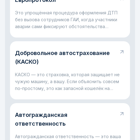
Это упрощённая процедура оформления ДТП
без вызова сотрудников ГАИ, когда участники
аварии сами фиксируют обстоятельства
происшествия для страхового урегулирования.
Добровольное автострахование
(КАСКО)
КАСКО — это страховка, которая защищает не
чужую машину, а вашу. Если объяснить совсем
по-простому, это как запасной кошелёк на
случай больших проблем с автомобилем: ДТП,
разбитое стекло, ущерб на парковке, падение
дерева или даже угон. Главная идея простая:
Автогражданская
КАСКО помогает не остаться один на один с
крупными расходами, когда с машиной случилась
ответственность
неприятность.
Автогражданская ответственность — это ваша