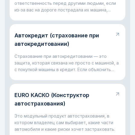
ответственность перед другими людьми, если
из-за вас на дороге пострадала их машина,
имущество, здоровье или жизнь. Проще говоря,
это правило на случай, когда ошибка за рулём
оборачивается чужими убытками. Главная мысль
Автокредит (страхование при
простая: такая ответственность нужна, чтобы
пострадавший не оставался без компенсации, а
автокредитовании)
виновник не платил всё в одиночку из своего
кармана.
Страхование при автокредитовании — это
защита, которая связана не просто с машиной, а
с покупкой машины в кредит. Если объяснить
совсем просто, банк даёт деньги на автомобиль
и хочет быть уверен, что с ним и с выплатами
всё будет в порядке. Поэтому вместе с
EURO КАСКО (Конструктор
автокредитом часто появляется страховка: она
помогает снизить риски для банка и для самого
автострахования)
заёмщика, если с машиной случится серьёзная
неприятность.
Это модульный продукт автострахования, в
котором владелец сам выбирает, какие части
автомобиля и какие риски хочет застраховать.