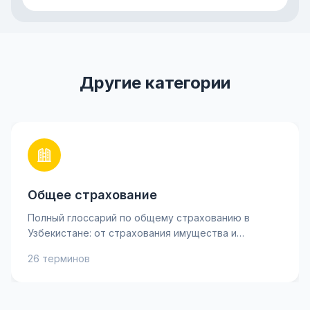
Другие категории
Общее страхование
Полный глоссарий по общему страхованию в
Узбекистане: от страхования имущества и
ответственности до личного страхования и
26 терминов
рисков. Узнайте ключевые термины, такие как
страховая премия, франшиза и возмещение, чтобы
лучше понимать свои страховые полисы и
принимать взвешенные решения. Практические