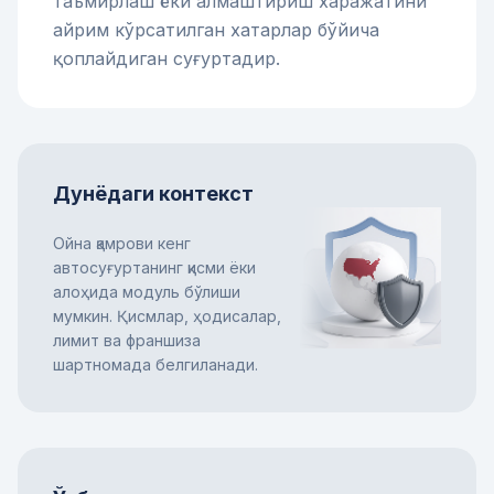
таъмирлаш ёки алмаштириш харажатини
айрим кўрсатилган хатарлар бўйича
қоплайдиган суғуртадир.
Дунёдаги контекст
Ойна қамрови кенг
автосуғуртанинг қисми ёки
алоҳида модуль бўлиши
мумкин. Қисмлар, ҳодисалар,
лимит ва франшиза
шартномада белгиланади.