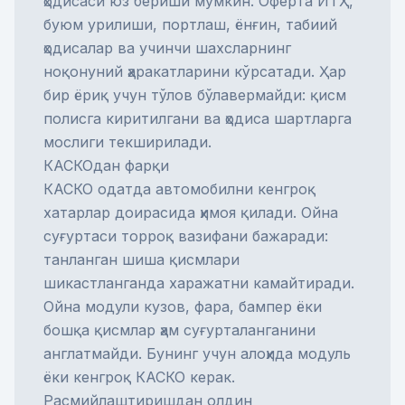
ҳодисаси юз бериши мумкин. Оферта ЙТҲ,
буюм урилиши, портлаш, ёнғин, табиий
ҳодисалар ва учинчи шахсларнинг
ноқонуний ҳаракатларини кўрсатади. Ҳар
бир ёриқ учун тўлов бўлавермайди: қисм
полисга киритилгани ва ҳодиса шартларга
мослиги текширилади.
КАСКОдан фарқи
КАСКО
одатда автомобилни кенгроқ
хатарлар доирасида ҳимоя қилади. Ойна
суғуртаси торроқ вазифани бажаради:
танланган шиша қисмлари
шикастланганда харажатни камайтиради.
Ойна модули кузов, фара, бампер ёки
бошқа қисмлар ҳам суғурталанганини
англатмайди. Бунинг учун алоҳида модуль
ёки кенгроқ КАСКО керак.
Расмийлаштиришдан олдин