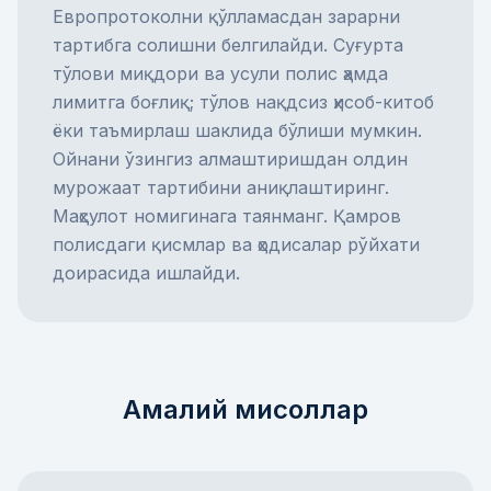
Европротокол
ни қўлламасдан зарарни
тартибга солишни белгилайди.
Суғурта
тўлови
миқдори ва усули полис ҳамда
лимитга боғлиқ; тўлов нақдсиз ҳисоб-китоб
ёки таъмирлаш шаклида бўлиши мумкин.
Ойнани ўзингиз алмаштиришдан олдин
мурожаат тартибини аниқлаштиринг.
Маҳсулот номигинага таянманг. Қамров
полисдаги қисмлар ва ҳодисалар рўйхати
доирасида ишлайди.
Амалий мисоллар