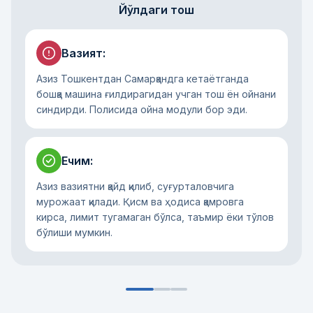
Йўлдаги тош
Вазият
:
Азиз Тошкентдан Самарқандга кетаётганда
бошқа машина ғилдирагидан учган тош ён ойнани
синдирди. Полисида ойна модули бор эди.
Ечим
:
Азиз вазиятни қайд қилиб, суғурталовчига
мурожаат қилади. Қисм ва ҳодиса қамровга
кирса, лимит тугамаган бўлса, таъмир ёки тўлов
бўлиши мумкин.