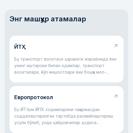
Энг машҳур атамалар
ЙТҲ
Бу транспорт воситаси ҳаракати жараёнида ёки
унинг иштироки билан одамлар, транспорт
воситалари, йўл иншоотлари ёки бошқа мол-
мулкка зарар етган йўл ҳодисасидир.
Европротокол
Бу ЙТҲни ЙПХ ходимларини чақирмасдан
соддалаштирилган тартибда расмийлаштириш
усули бўлиб, унда ҳайдовчилар ҳодиса
ҳолатларини суғурта учун ўзлари қайд этадилар.