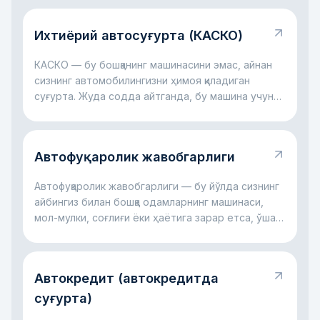
Ихтиёрий автосуғурта (КАСКО)
КАСКО — бу бошқанинг машинасини эмас, айнан
сизнинг автомобилингизни ҳимоя қиладиган
суғурта. Жуда содда айтганда, бу машина учун
молиявий ёстиқчага ўхшайди: авария бўлса, ойна
синса, автотураргоҳда шикаст етса, дарахт
тушса ёки ҳатто машина ўғирланса ҳам, катта
Автофуқаролик жавобгарлиги
харажатларнинг бир қисмини суғурта компанияси
ўз зиммасига олиши мумкин. Асосий ғоя оддий:
Автофуқаролик жавобгарлиги — бу йўлда сизнинг
КАСКО сизни катта автомобил харажатлари
айбингиз билан бошқа одамларнинг машинаси,
билан ёлғиз қолдирмасликка ёрдам беради.
мол-мулки, соғлиғи ёки ҳаётига зарар етса, ўша
зарар учун сизнинг жавобгарлигингиздир. Жуда
содда айтганда, бу рулда қилинган хато бошқанинг
зарарига айланганда ишлайдиган қоидадир.
Автокредит (автокредитда
Асосий фикр оддий: бу жавобгарлик жабрланувчи
компенсациясиз қолмаслиги, айбдор эса ҳамма
суғурта)
харажатни ёлғиз ўзи кўтармаслиги учун керак.