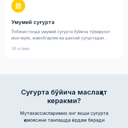
Умумий суғурта
Ўзбекистонда умумий суғурта бўйича тўлиқ луғат:
мол-мулк, жавобгарлик ва шахсий суғуртадан
тортиб асосий хавф-хатарларгача. Суғурта
26 атама
мукофоти, франшиза ва товон пули каби муҳим
атамаларни билиб олинг — бу сизга суғурта
шартномасини яхшироқ тушунишга ва онгли қарорлар
қабул қилишга ёрдам беради. Амалий тушунтиришлар
ва маслаҳатлар мол-мулкингиз ва
манфаатларингизни ишонч билан ҳимоя қилишга
кўмаклашади.
Суғурта бўйича маслаҳат
керакми?
Мутахассисларимиз энг яхши суғурта
ҳимоясини танлашда ёрдам беради