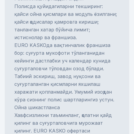
Полисда қуйидагиларни текширинг:
қайси ойна қисмлари ва модуль ёзилгани;
қайси ҳодисалар қамровга кириши;
танланган хатар бўйича лимит;
истиснолар ва франшиза.
EURO KASKOда вақтинчалик франшиза
бор: суғурта мукофоти тўланганидан
кейинги дастлабки уч календар кунида
суғурталовчи тўловдан озод бўлади.
Табиий эскириш, завод нуқсони ва
суғурталанган қисмларни яхшилаш
харажати қопланмайди. Умумий изоҳдан
кўра сизнинг полис шартларингиз устун.
Ойна шикастланса
Хавфсизликни таъминланг, ҳолатни қайд
қилинг ва суғурталовчига мурожаат
қилинг. EURO KASKO офертаси