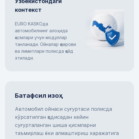
Ўзбекистондаги
контекст
EURO KASKOда
автомобилнинг алоҳида
қисмлари учун модуллар
танланади. Ойналар қамрови
ва лимитлари полисда қайд
этилади.
Батафсил изоҳ
Автомобил ойнаси суғуртаси полисда
кўрсатилган ҳодисадан кейин
суғурталанган шиша қисмларни
таъмирлаш ёки алмаштириш харажатига