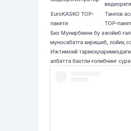
видеорег
EuroKASKO TOP-
Танлов ас
пакети
TOP-паке
Биз Мунирбекни бу ажойиб ғал
муносабатга киришиб, лойиқ с
Ижтимоий тармоқларимиздаги я
албатта бахтли ғолибнинг сур