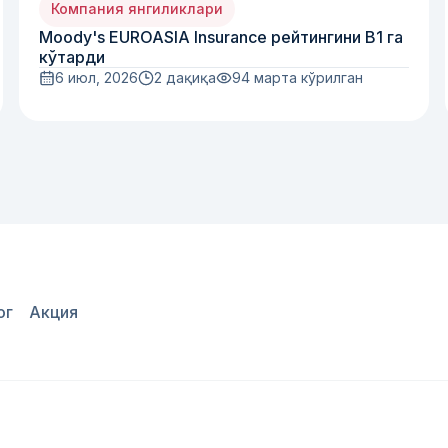
Компания янгиликлари
Moody's EUROASIA Insurance рейтингини B1 га
кўтарди
6 июл, 2026
2 дақиқа
94
марта кўрилган
ог
Акция