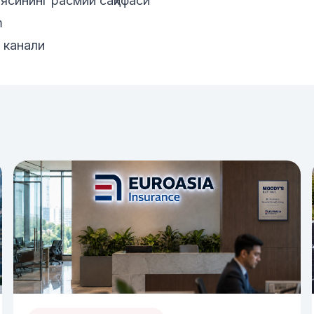
ясининг расмий саҳифаси
m
 канали