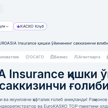
КАСКО Клуб
улк
UROASIA Insurance қишки ўйинининг саккизинчи ғолиб
аломатлик
ОСАГО
Бизнес
Агентларга
 Insurance қишки 
саккизинчи ғолиб
и ва якунловчи ҳафталик ғолиб аниқланди! Раҳмоно
идеорегистратор ва EuroKASKO TOP-пакетини олд