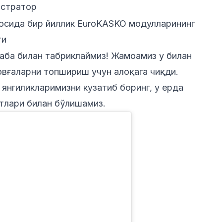
истратор
осида бир йиллик EuroKASKO модулларининг
ти
аба билан табриклаймиз! Жамоамиз у билан
овғаларни топшириш учун алоқага чиқди.
нгиликларимизни кузатиб боринг, у ерда
атлари билан бўлишамиз.