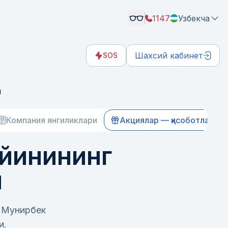
1147
Узбекча
Шахсий кабинет
SOS
и
Компания янгиликлари
Акциялар — ҳисоботлар
ўйинининг
и
в Мунирбек
и.