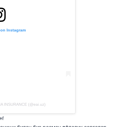
 on Instagram
IA INSURANCE (@eai.uz)
н!