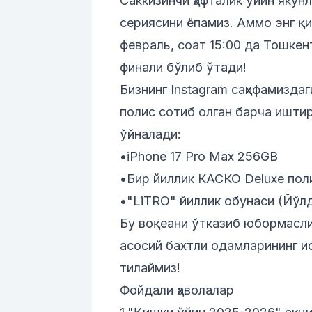
Саккизинчи ҳафталик ўйин якун
сериясини ёпамиз. Аммо энг қи
февраль, соат 15:00 да Тошке
финали бўлиб ўтади!
Бизнинг
Instagram
саҳифамиздаг
полис сотиб олган барча ишти
ўйналади:
•iPhone 17 Pro Max 256GB
•Бир йиллик КАСКО Deluxe пол
•"LiTRO" йиллик обунаси (Йўл
Бу воқеани ўтказиб юбормасли
асосий бахтли одамларининг и
тилаймиз!
Фойдали ҳаволалар