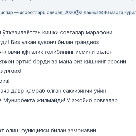
иялар — ҳисоботлар
6 феврал, 2026
2 дақиқа
46
марта кўри
 ўтказилаётган қишки совғалар марафони
тди! Биз улкан қувонч билан грандиоз
унловчи ҳафталик ғолибининг исмини эълон
 ҳаяжон ортиб борди ва мана биз қишнинг асосий
сидамиз!
миз!
гача давр қамраб олган саккизинчи ўйин
ов Мунирбекга жилмайди! У ажойиб совғалар
ат олиш функцияси билан замонавий