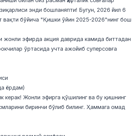
ланиши билан биз расман ҳафталик совғалар
зиқарлиси энди бошланяпти! Бугун, 2026 йил 6
нт вақти бўйича "Қишки ўйин 2025-2026"нинг бош
и жонли эфирда акция даврида камида биттадан
рокчилар ўртасида учта ажойиб суперсовға
иси
да ёрдам)
к керак! Жонли эфирга қўшилинг ва бу қишнинг
смларини биринчи бўлиб билинг. Ҳаммага омад