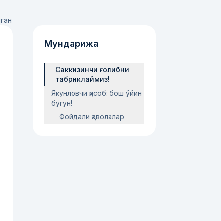
лган
Мундарижа
Саккизинчи ғолибни
табриклаймиз!
Якунловчи ҳисоб: бош ўйин
бугун!
Фойдали ҳаволалар