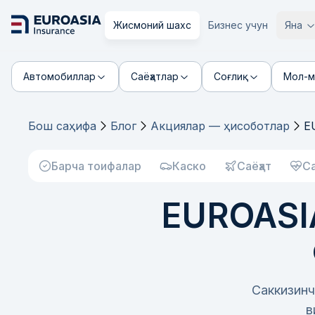
Жисмоний шахс
Бизнес учун
Яна
Автомобиллар
Саёҳатлар
Соғлиқ
Мол-м
Бош саҳифа
Блог
Акциялар — ҳисоботлар
E
Барча тоифалар
Каско
Саёҳат
С
EUROASIA
Саккизинч
в