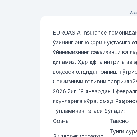
Акц
EUROASIA Insurance томонидан
ўзининг энг юқори нуқтасига е
ўйинимизнинг саккизинчи ва як
қиламиз. Ҳар ҳафта интрига ва
воқеаси олдидан финиш тўғри
Саккизинчи ғолибни табриклай
2026 йил 19 январдан 1 феврал
якунларига кўра, омад Раҳмон
тўпламининг эгаси бўлади:
Совға
Тавсиф
Тунги сур
Видеорегистратор