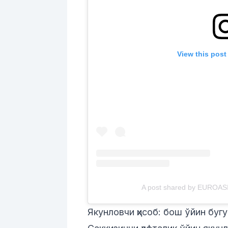
View this post
A post shared by EUROAS
Якунловчи ҳисоб: бош ўйин бугу