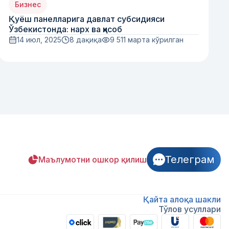
Бизнес
Қуёш панелларига давлат субсидияси
Ўзбекистонда: нарх ва ҳисоб
14 июл, 2025
8 дақиқа
9 511
марта кўрилган
Телеграм
Маълумотни ошкор қилиш
Қайта алоқа шакли
Тўлов усуллари