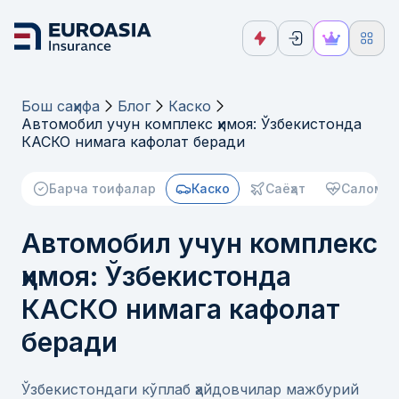
Бош саҳифа
Блог
Каско
Автомобил учун комплекс ҳимоя: Ўзбекистонда
КАСКО нимага кафолат беради
Барча тоифалар
Каско
Саёҳат
Саломат
Автомобил учун комплекс
ҳимоя: Ўзбекистонда
КАСКО нимага кафолат
беради
Ўзбекистондаги кўплаб ҳайдовчилар мажбурий