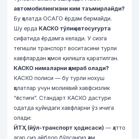
автомобилингизни ким таъмирлайди?
Бу ҳолатда ОСАГО ёрдам бермайди.
Шу ерда
КАСКО тўлиқ автосуғурта
сифатида ёрдамга келади. У сизга
тегишли транспорт воситасини турли
хавфлардан ҳимоя қилишга қаратилган.
КАСКО нималарни қамраб олади?
КАСКО полиси — бу турли нохуш
ҳолатлар учун молиявий хавфсизлик
“ёстиғи”. Стандарт КАСКО дастури
одатда қуйидаги хавфларни ўз ичига
олади:
ЙТҲ (йўл-транспорт ҳодисаси)
— ҳатто
агар сиз айбдор бўлсангиз ҳам.