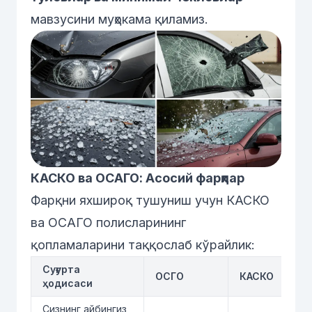
мавзусини муҳокама қиламиз.
КАСКО ва ОСАГО: Асосий фарқлар
Фарқни яхшироқ тушуниш учун КАСКО
ва ОСАГО полисларининг
қопламаларини таққослаб кўрайлик:
Суғурта
ОСГО
КАСКО
ҳодисаси
Сизнинг айбингиз