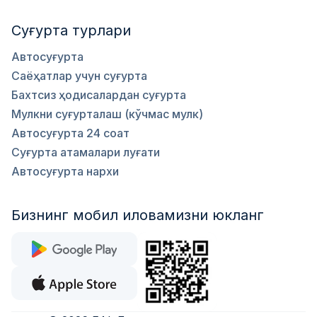
Суғурта турлари
Автосуғурта
Саёҳатлар учун суғурта
Бахтсиз ҳодисалардан суғурта
Мулкни суғурталаш (кўчмас мулк)
Автосуғурта 24 соат
Суғурта атамалари луғати
Автосуғурта нархи
Бизнинг мобил иловамизни юкланг