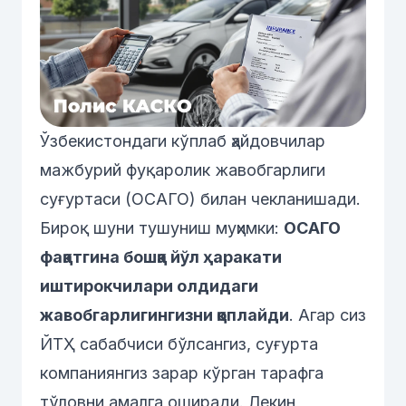
Ўзбекистондаги кўплаб ҳайдовчилар
мажбурий фуқаролик жавобгарлиги
суғуртаси (ОСАГО) билан чекланишади.
Бироқ шуни тушуниш муҳимки:
ОСАГО
фақатгина бошқа йўл ҳаракати
иштирокчилари олдидаги
жавобгарлигингизни қоплайди
. Агар сиз
ЙТҲ сабабчиси бўлсангиз, суғурта
компаниянгиз зарар кўрган тарафга
тўловни амалга оширади. Лекин