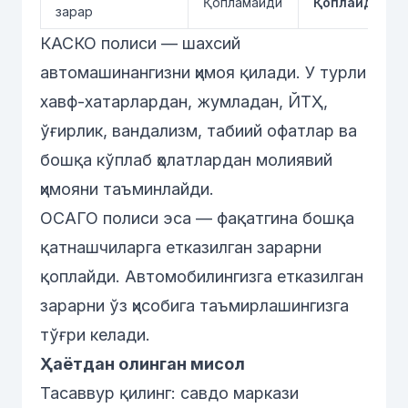
Қопламайди
Қоплайди
зарар
КАСКО полиси — шахсий
автомашинангизни ҳимоя қилади. У турли
хавф-хатарлардан, жумладан, ЙТҲ,
ўғирлик, вандализм, табиий офатлар ва
бошқа кўплаб ҳолатлардан молиявий
ҳимояни таъминлайди.
ОСАГО полиси эса — фақатгина бошқа
қатнашчиларга етказилган зарарни
қоплайди. Автомобилингизга етказилган
зарарни ўз ҳисобига таъмирлашингизга
тўғри келади.
Ҳаётдан олинган мисол
Тасаввур қилинг: савдо маркази