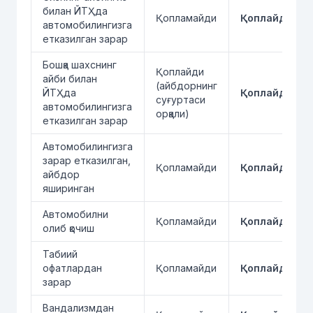
билан ЙТҲда
Қопламайди
Қоплайди
автомобилингизга
етказилган зарар
Бошқа шахснинг
Қоплайди
айби билан
(айбдорнинг
ЙТҲда
Қоплайди
суғуртаси
автомобилингизга
орқали)
етказилган зарар
Автомобилингизга
зарар етказилган,
Қопламайди
Қоплайди
айбдор
яширинган
Автомобилни
Қопламайди
Қоплайди
олиб қочиш
Табиий
офатлардан
Қопламайди
Қоплайди
зарар
Вандализмдан