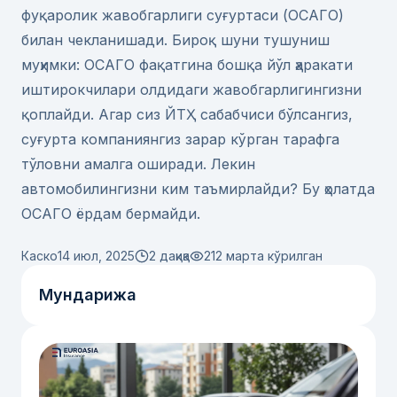
фуқаролик жавобгарлиги суғуртаси (ОСАГО)
билан чекланишади. Бироқ шуни тушуниш
муҳимки: ОСАГО фақатгина бошқа йўл ҳаракати
иштирокчилари олдидаги жавобгарлигингизни
қоплайди. Агар сиз ЙТҲ сабабчиси бўлсангиз,
суғурта компаниянгиз зарар кўрган тарафга
тўловни амалга оширади. Лекин
автомобилингизни ким таъмирлайди? Бу ҳолатда
ОСАГО ёрдам бермайди.
Каско
14 июл, 2025
2 дақиқа
212
марта кўрилган
Мундарижа