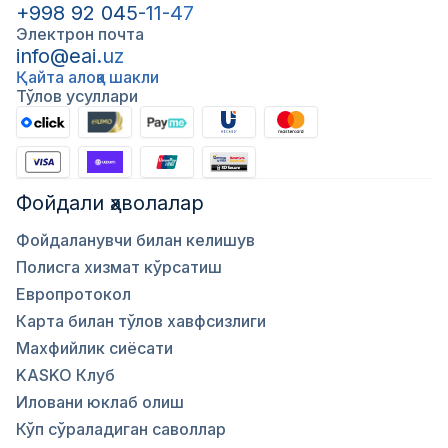
+998 92 045-11-47
Электрон почта
info@eai.uz
Қайта алоқа шакли
Тўлов усуллари
Фойдали ҳаволалар
Фойдаланувчи билан келишув
Полисга хизмат кўрсатиш
Европротокол
Карта билан тўлов хавфсизлиги
Махфийлик сиёсати
KASKO Клуб
Иловани юклаб олиш
Кўп сўраладиган саволлар