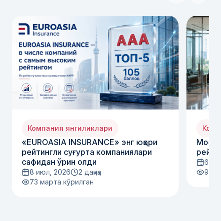
Компания янгиликлари
Комп
«EUROASIA INSURANCE» энг юқори
Moody
рейтингли суғурта компаниялари
рейти
сафидан ўрин олди
6 ию
8 июл, 2026
2 дақиқа
97
м
73
марта кўрилган