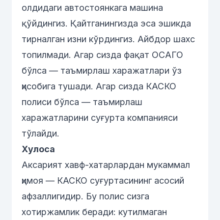
олдидаги автостоянкага машина
қўйдингиз. Қайтганингизда эса эшикда
тирналган изни кўрдингиз. Айбдор шахс
топилмади. Агар сизда фақат ОСАГО
бўлса — таъмирлаш харажатлари ўз
ҳисобига тушади. Агар сизда КАСКО
полиси бўлса — таъмирлаш
харажатларини суғурта компанияси
тўлайди.
Хулоса
Аксарият хавф-хатарлардан мукаммал
ҳимоя — КАСКО суғуртасининг асосий
афзаллигидир. Бу полис сизга
хотиржамлик беради: кутилмаган