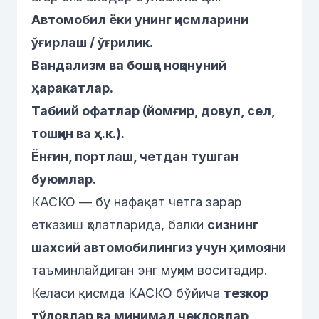
Автомобил ёки унинг қисмларини
ўғирлаш / ўғрилик.
Вандализм ва бошқа ноқонуний
ҳаракатлар.
Табиий офатлар (йомғир, довул, сел,
тошқин ва ҳ.к.).
Ёнғин, портлаш, четдан тушган
буюмлар.
КАСКО — бу нафақат четга зарар
етказиш ҳолатларида, балки
сизнинг
шахсий автомобилингиз учун ҳимоя
ни
таъминлайдиган энг муҳим воситадир.
Келаси қисмда КАСКО бўйича
тезкор
тўловлар ва минимал чекловлар