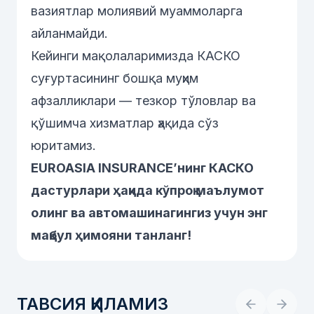
вазиятлар молиявий муаммоларга
айланмайди.
Кейинги мақолаларимизда КАСКО
суғуртасининг бошқа муҳим
афзалликлари — тезкор тўловлар ва
қўшимча хизматлар ҳақида сўз
юритамиз.
EUROASIA INSURANCE’нинг КАСКО
дастурлари ҳақида кўпроқ маълумот
олинг ва автомашинагингиз учун энг
мақбул ҳимояни танланг!
ТАВСИЯ ҚИЛАМИЗ