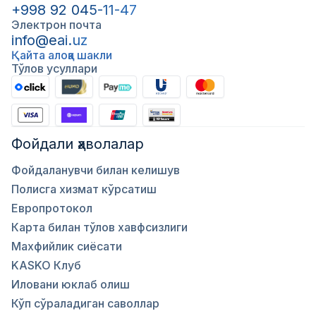
+998 92 045-11-47
Электрон почта
info@eai.uz
Қайта алоқа шакли
Тўлов усуллари
Фойдали ҳаволалар
Фойдаланувчи билан келишув
Полисга хизмат кўрсатиш
Европротокол
Карта билан тўлов хавфсизлиги
Махфийлик сиёсати
KASKO Клуб
Иловани юклаб олиш
Кўп сўраладиган саволлар