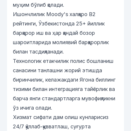
муҳим бўлиб қолади.
Ишончлилик Moody's халқаро B2
рейтинги, Ўзбекистонда 25+ йиллик
барқарор иш ва ҳар қандай бозор
шароитларида молиявий барқарорлик
билан тасдиқланади.
Технологик етакчилик полис бошланиш
санасини танлашни жорий этишда
биринчилик, келажакдаги Ягона биллинг
тизими билан интеграцияга тайёрлик ва
барча янги стандартларга мувофиқликни
ўз ичига олади.
Хизмат сифати дам олиш кунларисиз
24/7 қўллаб-қувватлаш, суғурта