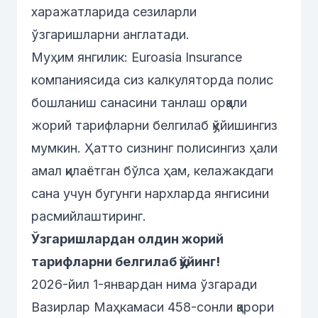
харажатларида сезиларли
ўзгаришларни англатади.
Муҳим янгилик: Euroasia Insurance
компаниясида сиз калкуляторда полис
бошланиш санасини танлаш орқали
жорий тарифларни белгилаб қўйишингиз
мумкин. Ҳатто сизнинг полисингиз ҳали
амал қилаётган бўлса ҳам, келажакдаги
сана учун бугунги нархларда янгисини
расмийлаштиринг.
Ўзгаришлардан олдин жорий
тарифларни белгилаб қўйинг!
2026-йил 1-январдан нима ўзгаради
Вазирлар Маҳкамаси 458-сонли қарори