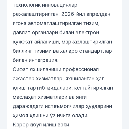
технологик инновациялар
режалаштирилган: 2026-йил апрелдан
ягона автоматлаштирилган тизим,
давлат органлари билан электрон
ҳужжат айланиши, марказлаштирилган
биллинг тизими ва халқаро стандартлар
билан интеграция.
Сифат яхшиланиши профессионал
ажастер хизматлар, яхшиланган ҳал
қилиш тартиб-қоидалари, кенгайтирилган
маслаҳат хизматлари ва янги
даражадаги истеъмолчилар ҳуқуқларини
ҳимоя қилишни ўз ичига олади.
Қарор қабул қилиш вақти