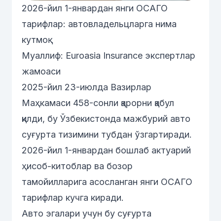
2026-йил 1-январдан янги ОСАГО
тарифлар: автовладельцларга нима
кутмоқ
Муаллиф: Euroasia Insurance экспертлар
жамоаси
2025-йил 23-июлда Вазирлар
Маҳкамаси 458-сонли қарорни қабул
қилди, бу Ўзбекистонда мажбурий авто
суғурта тизимини тубдан ўзгартиради.
2026-йил 1-январдан бошлаб актуарий
ҳисоб-китоблар ва бозор
тамойилларига асосланган янги ОСАГО
тарифлар кучга киради.
Авто эгалари учун бу суғурта