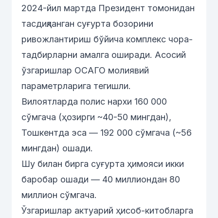
2024-йил мартда Президент томонидан
тасдиқланган суғурта бозорини
ривожлантириш бўйича комплекс чора-
тадбирларни амалга оширади. Асосий
ўзгаришлар ОСАГО молиявий
параметрларига тегишли.
Вилоятларда полис нархи 160 000
сўмгача (ҳозирги ~40-50 мингдан),
Тошкентда эса — 192 000 сўмгача (~56
мингдан) ошади.
Шу билан бирга суғурта ҳимояси икки
баробар ошади — 40 миллиондан 80
миллион сўмгача.
Ўзгаришлар актуарий ҳисоб-китобларга