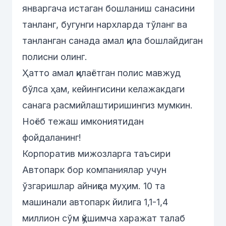
январгача истаган бошланиш санасини
танланг, бугунги нархларда тўланг ва
танланган санада амал қила бошлайдиган
полисни олинг.
Ҳатто амал қилаётган полис мавжуд
бўлса ҳам, кейингисини келажакдаги
санага расмийлаштиришингиз мумкин.
Ноёб тежаш имкониятидан
фойдаланинг!
Корпоратив мижозларга таъсири
Автопарк бор компаниялар учун
ўзгаришлар айниқса муҳим. 10 та
машинали автопарк йилига 1,1-1,4
миллион сўм қўшимча харажат талаб