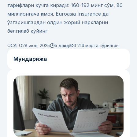
тарифлари кучга киради: 160-192 минг сўм, 80
миллионгача ҳимоя. Euroasia Insurance да
ўзгаришлардан олдин жорий нархларни
белгилаб қўйинг.
ОСАГО
28 июл, 2025
5 дақиқа
3 214
марта кўрилган
Мундарижа