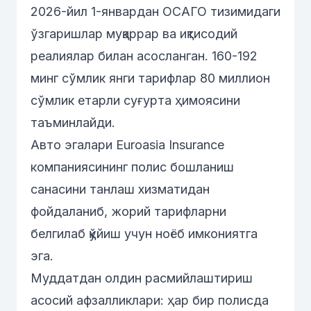
2026-йил 1-январдан ОСАГО тизимидаги
ўзгаришлар муқаррар ва иқтисодий
реалиялар билан асосланган. 160-192
минг сўмлик янги тарифлар 80 миллион
сўмлик етарли суғурта ҳимоясини
таъминлайди.
Авто эгалари Euroasia Insurance
компаниясининг полис бошланиш
санасини танлаш хизматидан
фойдаланиб, жорий тарифларни
белгилаб қўйиш учун ноёб имкониятга
эга.
Муддатдан олдин расмийлаштириш
асосий афзалликлари: ҳар бир полисда