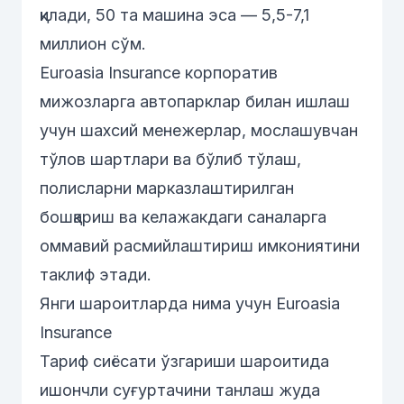
қилади, 50 та машина эса — 5,5-7,1
миллион сўм.
Euroasia Insurance корпоратив
мижозларга автопарклар билан ишлаш
учун шахсий менежерлар, мослашувчан
тўлов шартлари ва бўлиб тўлаш,
полисларни марказлаштирилган
бошқариш ва келажакдаги саналарга
оммавий расмийлаштириш имкониятини
таклиф этади.
Янги шароитларда нима учун Euroasia
Insurance
Тариф сиёсати ўзгариши шароитида
ишончли суғуртачини танлаш жуда