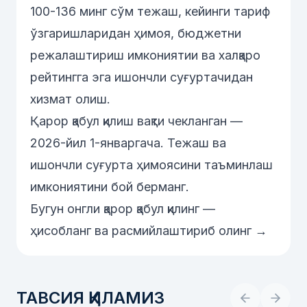
100-136 минг сўм тежаш, кейинги тариф
ўзгаришларидан ҳимоя, бюджетни
режалаштириш имкониятии ва халқаро
рейтингга эга ишончли суғуртачидан
хизмат олиш.
Қарор қабул қилиш вақти чекланган —
2026-йил 1-январгача. Тежаш ва
ишончли суғурта ҳимоясини таъминлаш
имкониятини бой берманг.
Бугун онгли қарор қабул қилинг —
ҳисобланг ва расмийлаштириб олинг →
ТАВСИЯ ҚИЛАМИЗ