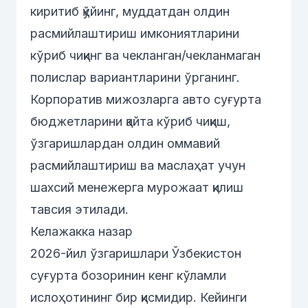
киритиб қўйинг, муддатдан олдин
расмийлаштириш имкониятларини
кўриб чиқинг ва чекланган/чекланмаган
полислар вариантларини ўрганинг.
Корпоратив мижозларга авто суғурта
бюджетларини қайта кўриб чиқиш,
ўзгаришлардан олдин оммавий
расмийлаштириш ва маслаҳат учун
шахсий менежерга мурожаат қилиш
тавсия этилади.
Келажакка назар
2026-йил ўзгаришлари Ўзбекистон
суғурта бозоринин кенг кўламли
ислоҳотининг бир қисмидир. Кейинги