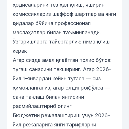
ҳодисаларини тез ҳал қилиш, яширин
комиссиялариз шаффоф шартлар ва янги
қоидалар бўйича профессионал
маслаҳатлар билан таъминланади.
Ўзгаришларга тайёргарлик: нима қилиш
керак
Агар сизда амал қилаётган полис бўлса:
тугаш санасини текширинг. Агар 2026-
йил 1-январдан кейин тугаса — сиз
ҳимояланганиз, агар олдинроқ бўлса —
сана танлаш билан янгисини
расмийлаштириб олинг.
Бюджетни режалаштириш учун 2026-
йил режаларига янги тарифларни