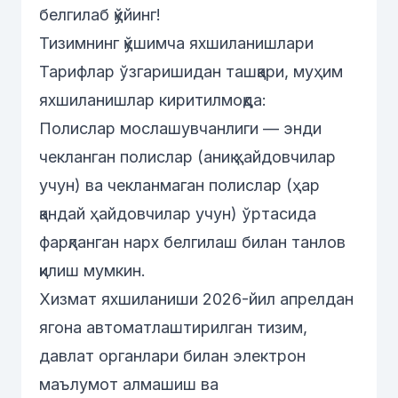
белгилаб қўйинг!
Тизимнинг қўшимча яхшиланишлари
Тарифлар ўзгаришидан ташқари, муҳим
яхшиланишлар киритилмоқда:
Полислар мослашувчанлиги — энди
чекланган полислар (аниқ ҳайдовчилар
учун) ва чекланмаган полислар (ҳар
қандай ҳайдовчилар учун) ўртасида
фарқланган нарх белгилаш билан танлов
қилиш мумкин.
Хизмат яхшиланиши 2026-йил апрелдан
ягона автоматлаштирилган тизим,
давлат органлари билан электрон
маълумот алмашиш ва