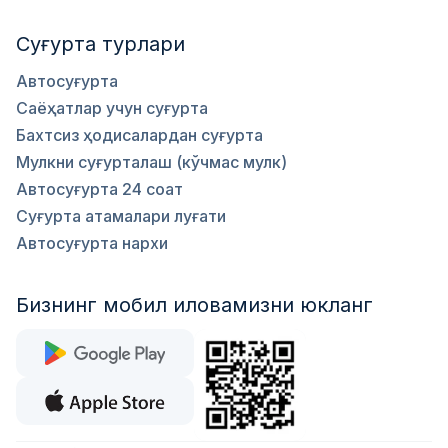
Суғурта турлари
Автосуғурта
Саёҳатлар учун суғурта
Бахтсиз ҳодисалардан суғурта
Мулкни суғурталаш (кўчмас мулк)
Автосуғурта 24 соат
Суғурта атамалари луғати
Автосуғурта нархи
Бизнинг мобил иловамизни юкланг