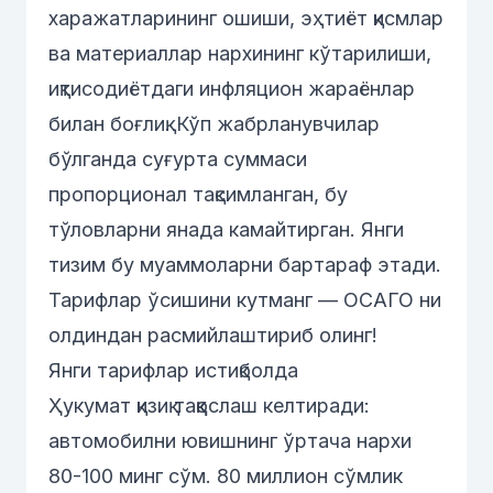
харажатларининг ошиши, эҳтиёт қисмлар
ва материаллар нархининг кўтарилиши,
иқтисодиётдаги инфляцион жараёнлар
билан боғлиқ. Кўп жабрланувчилар
бўлганда суғурта суммаси
пропорционал тақсимланган, бу
тўловларни янада камайтирган. Янги
тизим бу муаммоларни бартараф этади.
Тарифлар ўсишини кутманг —
ОСАГО ни
олдиндан расмийлаштириб олинг!
Янги тарифлар истиқболда
Ҳукумат қизиқ таққослаш келтиради:
автомобилни ювишнинг ўртача нархи
80-100 минг сўм. 80 миллион сўмлик