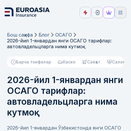
Бош саҳифа
Блог
ОСАГО
2026-йил 1-январдан янги ОСАГО тарифлар:
автовладельцларга нима кутмоқ
Барча тоифалар
Каско
Саёҳат
Саломат
2026-йил 1-январдан янги
ОСАГО тарифлар:
автовладельцларга нима
кутмоқ
2026-йил 1-январдан Ўзбекистонда янги ОСАГО