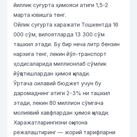
йиллик суғурта ҳимояси атиги 1,5-2
марта ювишга тенг.
Ойлик суғурта харажати Тошкентда 16
000 сўм, вилоятларда 13 300 сўм
ташкил этади. Бу бир неча литр бензин
нархига тенг, лекин йўл-транспорт
ҳодисаларида миллионлаб сўмлик
йўқотишлардан ҳимоя қилади.
Ўртача оилавий бюджет учун бу
даромаднинг атиги 2-3% ни ташкил
этади, лекин 80 миллион сўмгача
молиявий хавфлардан ҳимоя қилади.
Харажатларингизни оқилона
режалаштиринг —
жорий тарифларни