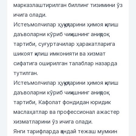
марказлаштирилган биллинг тизимини ўз
ичига олади.
Истеъмолчилар ҳуқуқларини ҳимоя қилиш
даъволарни кўриб чиқишнинг аниқроқ
тартиби, суғуртачилар ҳаракатларига
шикоят қилиш имконияти ва хизмат
сифатига оширилган талаблар назарда
тутилган.
Истеъмолчилар ҳуқуқларини ҳимоя қилиш
даъволарни кўриб чиқишнинг аниқроқ
тартиби, Кафолат фондидан юридик
маслаҳатлар ва профессионал ажастер
хизматларини ўз ичига олади.
Янги тарифларда қандай тежаш мумкин