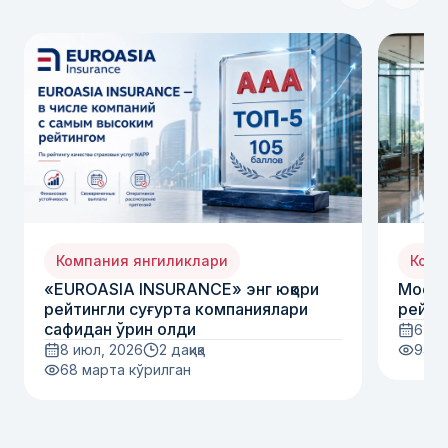
Компания янгиликлари
Комп
«EUROASIA INSURANCE» энг юқори
Moody
рейтингли суғурта компаниялари
рейти
сафидан ўрин олди
6 ию
8 июл, 2026
2 дақиқа
94
м
68
марта кўрилган