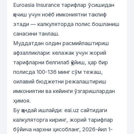
Euroasia Insurance тарифлар ўсишидан
қочиш учун ноёб имкониятни таклиф
этади — калкуляторда полис бошланиш
санасини танлаш.
Муддатдан олдин расмийлаштириш
афзалликлари: келажак учун жорий
тарифларни белгилаб қўйиш, ҳар бир
полисда 100-136 минг сўм тежаш,
оилавий бюджетни режалаштириш
имкониятии ва кейинги ўзгаришлардан
ҳимоя.
Бу қандай ишлайди:
eai.uz
сайтидаги
калкуляторга киринг, жорий тарифлар
бўйича нархни ҳисобланг, 2026-йил 1-