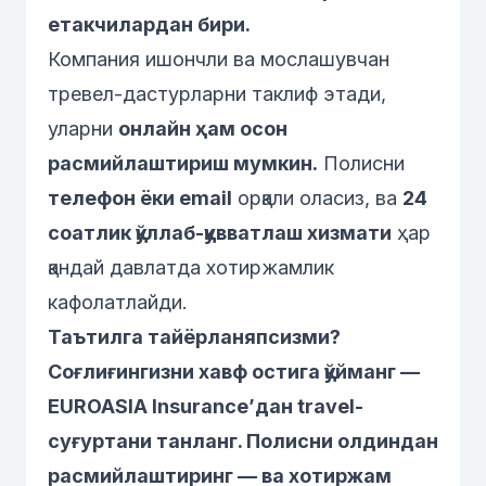
етакчилардан бири.
Компания ишончли ва мослашувчан
тревел-дастурларни таклиф этади,
уларни
онлайн ҳам осон
расмийлаштириш мумкин.
Полисни
телефон ёки email
орқали оласиз, ва
24
соатлик қўллаб-қувватлаш хизмати
ҳар
қандай давлатда хотиржамлик
кафолатлайди.
Таътилга тайёрланяпсизми?
Соғлиғингизни хавф остига қўйманг —
EUROASIA Insurance’дан travel-
суғуртани танланг. Полисни олдиндан
расмийлаштиринг — ва хотиржам