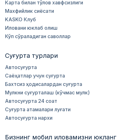
Карта билан тўлов хавфсизлиги
Махфийлик сиёсати
KASKO Клуб
Иловани юклаб олиш
Кўп сўраладиган саволлар
Суғурта турлари
Автосуғурта
Саёҳатлар учун суғурта
Бахтсиз ҳодисалардан суғурта
Мулкни суғурталаш (кўчмас мулк)
Автосуғурта 24 соат
Суғурта атамалари луғати
Автосуғурта нархи
Бизнинг мобил иловамизни юкланг