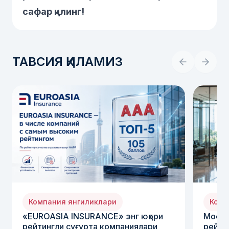
сафар қилинг!
ТАВСИЯ ҚИЛАМИЗ
Компания янгиликлари
Комп
«EUROASIA INSURANCE» энг юқори
Moody
рейтингли суғурта компаниялари
рейти