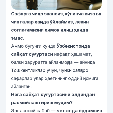
Сафарга чиқар экансиз, кўпинча виза ва
чипталар ҳақида ўйлаймиз, лекин
соғлиғимизни ҳимоя қилиш ҳақида
эмас.
Аммо бугунги кунда
Ўзбекистонда
саёҳат суғуртаси
нафақат ҳашамат,
балки заруратга айланмоқда — айниқса
Тошкентликлар учун, чунки халқаро
сафарлар улар ҳаётининг оддий қисмига
айланган.
Нега саёҳат суғуртасини олдиндан
расмийлаштириш муҳим?
Энг асосий сабаб —
чет элда ёрдамсиз