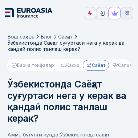
Бош саҳифа
Блог
Саёҳат
Ўзбекистонда Саёҳат суғуртаси нега у керак ва
қандай полис танлаш керак?
Барча тоифалар
Каско
Саёҳат
Саломат
Ўзбекистонда Саёҳат
суғуртаси нега у керак ва
қандай полис танлаш
керак?
Аммо бугунги кунда Ўзбекистонда саёҳат