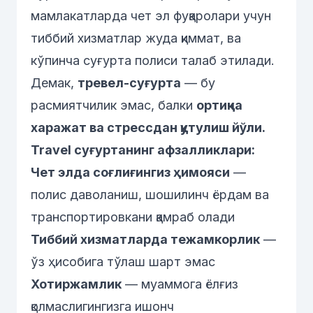
мамлакатларда чет эл фуқаролари учун
тиббий хизматлар жуда қиммат, ва
кўпинча суғурта полиси талаб этилади.
Демак,
тревел-суғурта
— бу
расмиятчилик эмас, балки
ортиқча
харажат ва стрессдан қутулиш йўли.
Travel суғуртанинг афзалликлари:
Чет элда соғлиғингиз ҳимояси
—
полис даволаниш, шошилинч ёрдам ва
транспортировкани қамраб олади
Тиббий хизматларда тежамкорлик
—
ўз ҳисобига тўлаш шарт эмас
Хотиржамлик
— муаммога ёлғиз
қолмаслигингизга ишонч