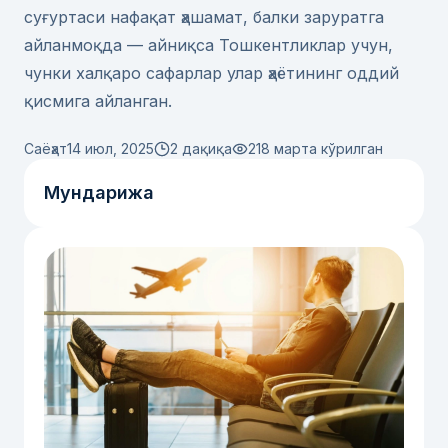
суғуртаси нафақат ҳашамат, балки заруратга
айланмоқда — айниқса Тошкентликлар учун,
чунки халқаро сафарлар улар ҳаётининг оддий
қисмига айланган.
Саёҳат
14 июл, 2025
2 дақиқа
218
марта кўрилган
Мундарижа