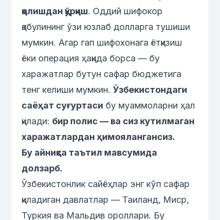
қолишдан қўрқиш
. Оддий шифокор
қабулининг ўзи юзлаб долларга тушиши
мумкин. Агар гап шифохонага ётқизиш
ёки операция ҳақида борса — бу
харажатлар бутун сафар бюджетига
тенг келиши мумкин.
Ўзбекистондаги
саёҳат суғуртаси
бу муаммоларни ҳал
қилади:
бир полис — ва сиз кутилмаган
харажатлардан ҳимоялангансиз.
Бу айниқса таътил мавсумида
долзарб.
Ўзбекистонлик сайёҳлар энг кўп сафар
қиладиган давлатлар — Таиланд, Миср,
Туркия ва Мальдив ороллари. Бу