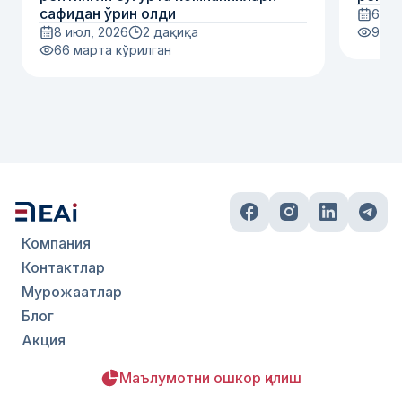
сафидан ўрин олди
6 ию
8 июл, 2026
2 дақиқа
92
м
66
марта кўрилган
Компания
Контактлар
Мурожаатлар
Блог
Акция
Маълумотни ошкор қилиш