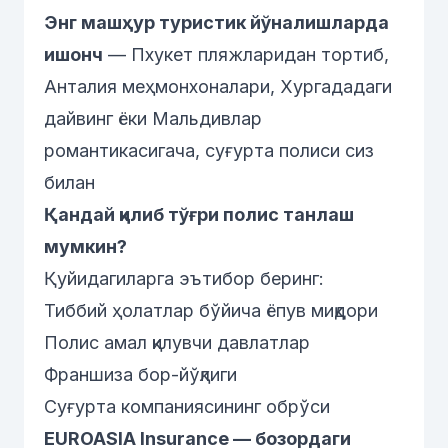
Энг машҳур туристик йўналишларда
ишонч
— Пхукет пляжларидан тортиб,
Анталия меҳмонхоналари, Хургададаги
дайвинг ёки Мальдивлар
романтикасигача, суғурта полиси сиз
билан
Қандай қилиб тўғри полис танлаш
мумкин?
Қуйидагиларга эътибор беринг:
Тиббий ҳолатлар бўйича ёпув миқдори
Полис амал қилувчи давлатлар
Франшиза бор-йўқлиги
Суғурта компаниясининг обрўси
EUROASIA Insurance — бозордаги