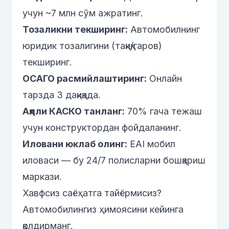
учун ~7 млн сўм ажратинг.
Тозаликни текширинг:
Автомобилнинг
юридик тозалигини (тақиқ/гаров)
текширинг.
ОСАГО расмийлаштиринг:
Онлайн
тарзда 3 дақиқада.
Ақлли КАСКО танланг:
70% гача тежаш
учун конструктордан фойдаланинг.
Иловани юклаб олинг:
EAI мобил
иловаси — бу 24/7 полисларни бошқариш
маркази.
Хавфсиз саёҳатга тайёрмисиз?
Автомобилингиз ҳимоясини кейинга
қолдирманг.