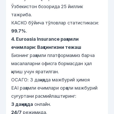
Ўзбекистон бозорида 25 йиллик
тажриба.
КАСКО бўйича тўловлар статистикаси:
99.7%
.
4. Euroasia Insurance рақамли
ечимлари: Вақтингизни тежаш
Бизнинг рақамли платформамиз барча
масалаларни офисга бормасдан ҳал
қилиш учун яратилган.
ОСАГО: 3 дақиқада мажбурий ҳимоя
EAI рақамли ечимлари орқали мажбурий
суғуртани расмийлаштиринг:
3 дақиқада
онлайн.
24/7
режимида.