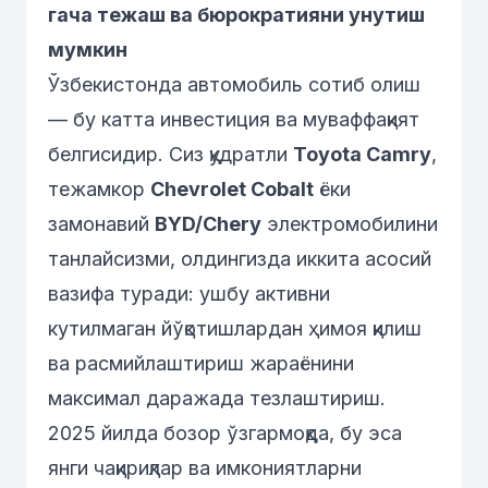
гача тежаш ва бюрократияни унутиш
мумкин
Ўзбекистонда автомобиль сотиб олиш
— бу катта инвестиция ва муваффақият
белгисидир. Сиз қудратли
Toyota Camry
,
тежамкор
Chevrolet Cobalt
ёки
замонавий
BYD/Chery
электромобилини
танлайсизми, олдингизда иккита асосий
вазифа туради: ушбу активни
кутилмаган йўқотишлардан ҳимоя қилиш
ва расмийлаштириш жараёнини
максимал даражада тезлаштириш.
2025 йилда бозор ўзгармоқда, бу эса
янги чақириқлар ва имкониятларни