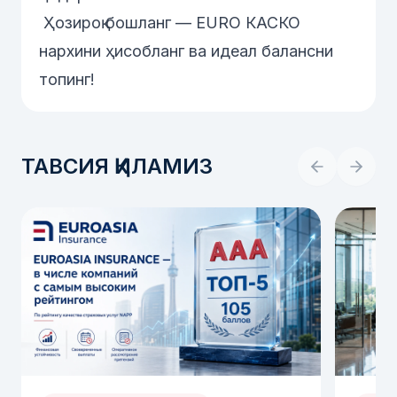
Ҳозироқ бошланг — EURO КАСКО
нархини ҳисобланг ва идеал балансни
топинг!
ТАВСИЯ ҚИЛАМИЗ