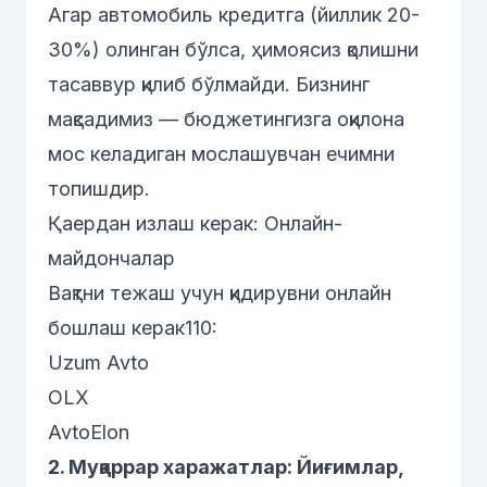
Агар автомобиль кредитга (йиллик 20-
30%) олинган бўлса, ҳимоясиз қолишни
тасаввур қилиб бўлмайди. Бизнинг
мақсадимиз — бюджетингизга оқилона
мос келадиган мослашувчан ечимни
топишдир.
Қаердан излаш керак: Онлайн-
майдончалар
Вақтни тежаш учун қидирувни онлайн
бошлаш керак110:
Uzum Avto
OLX
AvtoElon
2. Муқаррар харажатлар: Йиғимлар,