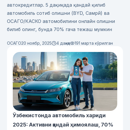
автокредитлар. 5 дақиқада қандай қилиб
автомобиль сотиб олишни (BYD, Cамрй) ва
ОСАГО/КАСКО автомобилини онлайн олишни
билиб олинг, бунда 70% гача тежаш мумкин
ОСАГО
20 ноябр, 2025
4 дақиқа
191
марта кўрилган
Ўзбекистонда автомобиль хариди
2025: Активни қандай ҳимоялаш, 70%