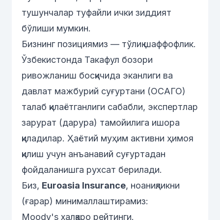
тушунчалар туфайли ички зиддият
бўлиши мумкин.
Бизнинг позициямиз — тўлиқ шаффофлик.
Ўзбекистонда Такафул бозори
ривожланиш босқичида эканлиги ва
давлат мажбурий суғуртани (ОСАГО)
талаб қилаётганлиги сабабли, экспертлар
зарурат
(дарура) тамойилига ишора
қиладилар. Ҳаётий муҳим активни ҳимоя
қилиш учун анъанавий суғуртадан
фойдаланишга рухсат берилади.
Биз,
Euroasia Insurance
, ноаниқликни
(
ғарар
) минималлаштирамиз:
Moody's халқаро рейтинги.