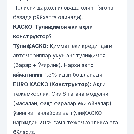
Полисни дарҳол иловада олинг (ягона
базада рўйхатга олинади).
КАСКО: Тўлиқ ҳимоя ёки ақлли
конструктор?
Тўлиқ КАСКО:
Қиммат ёки кредитдаги
автомобиллар учун энг тўлиқ ҳимоя
(Зарар + Ўғирлик). Нархи авто
қийматининг 1.3% идан бошланади.
EURO КАСКО (Конструктор):
Ақлли
тежамкорлик.
Сиз 6 тагача модулни
(масалан, фақат фаралар ёки ойналар)
ўзингиз танлайсиз ва тўлиқ КАСКО
нархидан
70% гача
тежамкорликка эга
бўласиз.