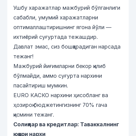
Ушбу харажатлар мажбурий бўлганлиги
сабабли, умумий харажатларни
оптималлаштиришнинг ягона йўли —
ихтиёрий суғуртада тежашдир.
Давлат эмас, сиз бошқарадиган нарсада
тежанг!
Мажбурий йиғимларни бекор қилиб
бўлмайди, аммо суғурта нархини
пасайтириш мумкин.
EURO КАСКО нархини ҳисобланг ва
ҳозироқ бюджетингизнинг 70% гача
қисмини тежанг.
Солиқлар ва кредитлар: Таваккалнинг
юқори нархи