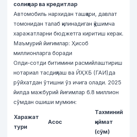
солиқлар ва кредитлар
Автомобиль нархидан ташқари, давлат
томонидан талаб қилинадиган қўшимча
харажатларни бюджетга киритиш керак.
Маъмурий йиғимлар: Ҳисоб
миллионларга боради
Олди-сотди битимини расмийлаштириш
нотариал тасдиқлаш ва ЙҲХБ (ГАИ)да
рўйхатдан ўтишни ўз ичига олади. 2025
йилда мажбурий йиғимлар 6.8 миллион
сўмдан ошиши мумкин:
Тахминий
Харажат
Асос
қиймат
тури
(сўм)