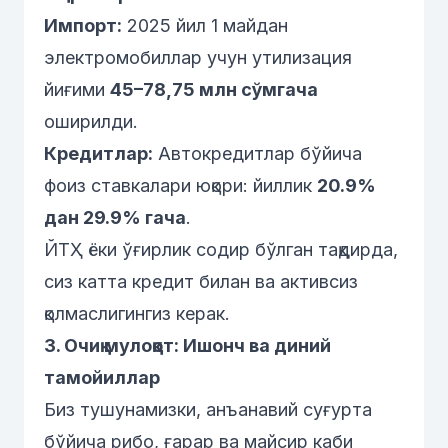
Импорт:
2025 йил 1 майдан
электромобиллар учун утилизация
йиғими
45–78,75 млн сўмгача
оширилди.
Кредитлар:
Автокредитлар бўйича
фоиз ставкалари юқори: йиллик
20.9%
дан 29.9% гача
.
ЙТҲ ёки ўғирлик содир бўлган тақдирда,
сиз катта кредит билан ва активсиз
қолмаслигингиз керак.
3. Очиқ мулоқот: Ишонч ва диний
тамойиллар
Биз тушунамизки, анъанавий суғурта
бўйича
рибо
,
ғарар
ва
майсир
каби