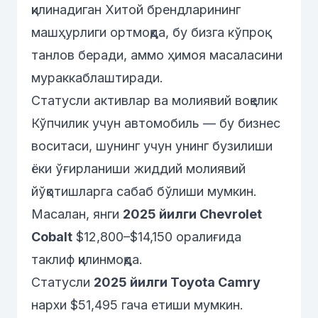
қилинадиган Хитой брендларининг
машҳурлиги ортмоқда, бу бизга кўпроқ
танлов беради, аммо ҳимоя масаласини
мураккаблаштиради.
Статусли активлар ва молиявий воқелик
Кўпчилик учун автомобиль — бу бизнес
воситаси, шунинг учун унинг бузилиши
ёки ўғирланиши жиддий молиявий
йўқотишларга сабаб бўлиши мумкин.
Масалан, янги
2025 йилги Chevrolet
Cobalt
$12,800–$14,150 оралиғида
таклиф қилинмоқда.
Статусли
2025 йилги Toyota Camry
нархи $51,495 гача етиши мумкин.