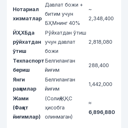
Давлат божи +
Нотариал
~
битим учун
хизматлар
2,348,400
БҲМнинг 40%
ЙҲХБда
Рўйхатдан ўтиш
рўйхатдан
учун давлат
2,818,080
ўтиш
божи
Техпаспорт
Белгиланган
288,400
бериш
йиғим
Янги
Белгиланган
1,442,000
рақамлар
йиғим
Жами
(Солиқ/ҚҚС
≈
(Фақат
ҳисобга
6,896,880
йиғимлар)
олинмаган)