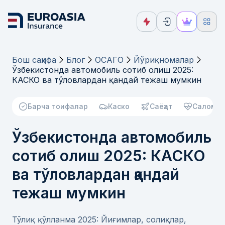
Бош саҳифа
Блог
ОСАГО
Йўриқномалар
Ўзбекистонда автомобиль сотиб олиш 2025:
КАСКО ва тўловлардан қандай тежаш мумкин
Барча тоифалар
Каско
Саёҳат
Саломат
Ўзбекистонда автомобиль
сотиб олиш 2025: КАСКО
ва тўловлардан қандай
тежаш мумкин
Тўлиқ қўлланма 2025: Йиғимлар, солиқлар,