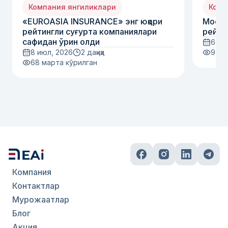
Компания янгиликлари
Комп
«EUROASIA INSURANCE» энг юқори
Moody
рейтингли суғурта компаниялари
рейти
сафидан ўрин олди
6 ию
8 июл, 2026
2 дақиқа
94
м
68
марта кўрилган
Компания
Контактлар
Мурожаатлар
Блог
Акция