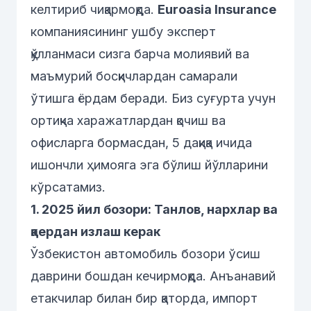
келтириб чиқармоқда.
Euroasia Insurance
компаниясининг ушбу эксперт
қўлланмаси сизга барча молиявий ва
маъмурий босқичлардан самарали
ўтишга ёрдам беради. Биз суғурта учун
ортиқча харажатлардан қочиш ва
офисларга бормасдан, 5 дақиқа ичида
ишончли ҳимояга эга бўлиш йўлларини
кўрсатамиз.
1. 2025 йил бозори: Танлов, нархлар ва
қаердан излаш керак
Ўзбекистон автомобиль бозори ўсиш
даврини бошдан кечирмоқда. Анъанавий
етакчилар билан бир қаторда, импорт