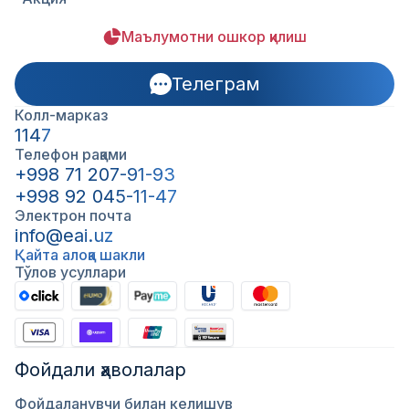
Маълумотни ошкор қилиш
Телеграм
Колл-марказ
1147
Телефон рақами
+998 71 207-91-93
+998 92 045-11-47
Электрон почта
info@eai.uz
Қайта алоқа шакли
Тўлов усуллари
Фойдали ҳаволалар
Фойдаланувчи билан келишув