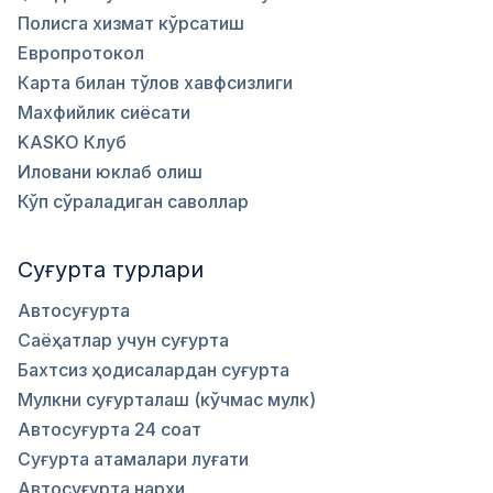
Полисга хизмат кўрсатиш
Европротокол
Карта билан тўлов хавфсизлиги
Махфийлик сиёсати
KASKO Клуб
Иловани юклаб олиш
Кўп сўраладиган саволлар
Суғурта турлари
Автосуғурта
Саёҳатлар учун суғурта
Бахтсиз ҳодисалардан суғурта
Мулкни суғурталаш (кўчмас мулк)
Автосуғурта 24 соат
Суғурта атамалари луғати
Автосуғурта нархи