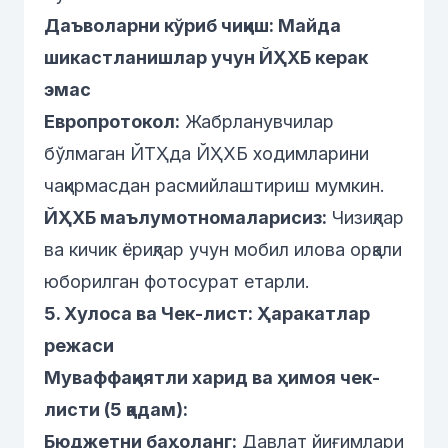
Даъволарни кўриб чиқиш: Майда
шикастланишлар учун ЙҲХБ керак
эмас
Европротокол:
Жабрланувчилар
бўлмаган ЙТҲда ЙҲХБ ходимларини
чақирмасдан расмийлаштириш мумкин.
ЙҲХБ маълумотномаларисиз:
Чизиқлар
ва кичик ёриқлар учун мобил илова орқали
юборилган фотосурат етарли.
5. Хулоса ва Чек-лист: Ҳаракатлар
режаси
Муваффақиятли харид ва ҳимоя чек-
листи (5 қадам):
Бюджетни баҳоланг:
Давлат йиғимлари