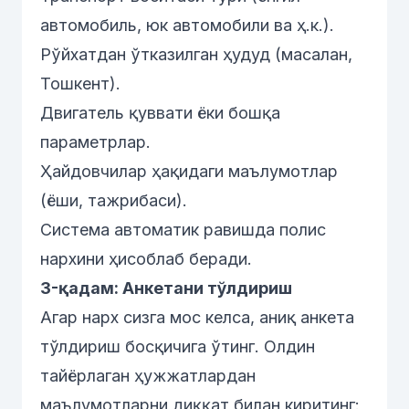
автомобиль, юк автомобили ва ҳ.к.).
Рўйхатдан ўтказилган ҳудуд (масалан,
Тошкент).
Двигатель қуввати ёки бошқа
параметрлар.
Ҳайдовчилар ҳақидаги маълумотлар
(ёши, тажрибаси).
Система автоматик равишда полис
нархини ҳисоблаб беради.
3-қадам: Анкетани тўлдириш
Агар нарх сизга мос келса, аниқ анкета
тўлдириш босқичига ўтинг. Олдин
тайёрлаган ҳужжатлардан
маълумотларни диққат билан киритинг: