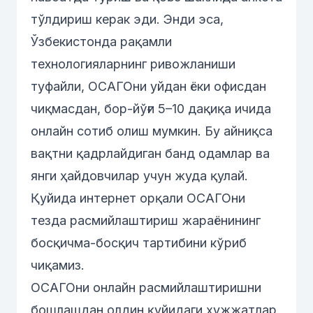
тўлдириш керак эди. Энди эса,
Ўзбекистонда рақамли
технологияларнинг ривожланиши
туфайли, ОСАГОни уйдан ёки офисдан
чиқмасдан, бор-йўғи 5–10 дақиқа ичида
онлайн сотиб олиш мумкин. Бу айниқса
вақтни қадрлайдиган банд одамлар ва
янги ҳайдовчилар учун жуда қулай.
Қуйида интернет орқали ОСАГОни
тезда расмийлаштириш жараёнининг
босқичма-босқич тартибини кўриб
чиқамиз.
ОСАГОни онлайн расмийлаштиришни
бошлашдан олдин қуйидаги ҳужжатлар