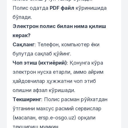
Полис одатда
PDF файл
кўринишида
бўлади.
Электрон полис билан нима қилиш
керак?
Сақланг
: Телефон, компьютер ёки
булутда сақлаб қўйинг.
Чоп этиш (ихтиёрий)
: Қонунга кўра
электрон нусха етарли, аммо айрим
ҳайдовчилар ҳужжатни чоп этиб
олишни афзал кўришади.
Текширинг
: Полис расман рўйхатдан
ўтганини махсус расмий сервислар
(масалан,
ersp.e-osgo.uz
) орқали
текшириш мумкин.