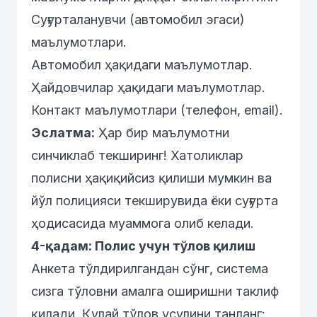
Суғурталанувчи (автомобил эгаси)
маълумотлари.
Автомобил ҳақидаги маълумотлар.
Ҳайдовчилар ҳақидаги маълумотлар.
Контакт маълумотлари (телефон, email).
Эслатма:
Ҳар бир маълумотни
синчиклаб текширинг! Хатоликлар
полисни ҳақиқийсиз қилиши мумкин ва
йўл полицияси текширувида ёки суғурта
ҳодисасида муаммога олиб келади.
4-қадам: Полис учун тўлов қилиш
Анкета тўлдирилгандан сўнг, система
сизга тўловни амалга оширишни таклиф
қилади. Қулай тўлов усулини танланг: