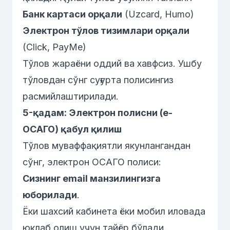
Банк картаси орқали
(Uzcard, Humo)
Электрон тўлов тизимлари орқали
(Click, PayMe)
Тўлов жараёни оддий ва хавфсиз. Ушбу
тўловдан сўнг суғурта полисингиз
расмийлаштирилади.
5-қадам: Электрон полисни (е-
ОСАГО) қабул қилиш
Тўлов муваффақиятли якунлангандан
сўнг, электрон ОСАГО полиси:
Сизнинг email манзилингизга
юборилади
.
Ёки шахсий кабинета ёки мобил иловада
юклаб олиш учун тайёр бўлади.