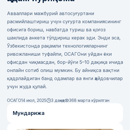
Авваллари мажбурий автосуғуртани
расмийлаштириш учун суғурта компаниясининг
офисига бориш, навбатда туриш ва қоғоз
шаклида анкета тўлдириш керак эди. Энди эса,
Ўзбекистонда рақамли технологияларнинг
ривожланиши туфайли, ОСАГОни уйдан ёки
офисдан чиқмасдан, бор-йўғи 5–10 дақиқа ичида
онлайн сотиб олиш мумкин. Бу айниқса вақтни
қадрлайдиган банд одамлар ва янги ҳайдовчилар
учун жуда қулай.
ОСАГО
14 июл, 2025
3 дақиқа
368
марта кўрилган
Мундарижа