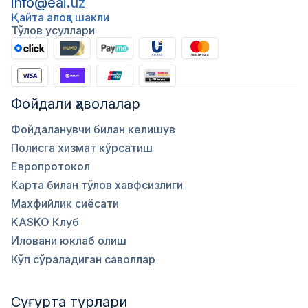
info@eai.uz
Қайта алоқа шакли
Тўлов усуллари
Фойдали ҳаволалар
Фойдаланувчи билан келишув
Полисга хизмат кўрсатиш
Европротокол
Карта билан тўлов хавфсизлиги
Махфийлик сиёсати
KASKO Клуб
Иловани юклаб олиш
Кўп сўраладиган саволлар
Суғурта турлари