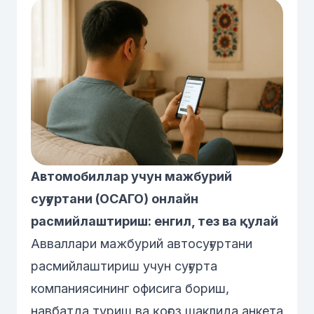
Автомобиллар учун мажбурий
суғуртани (ОСАГО) онлайн
расмийлаштириш: енгил, тез ва қулай
Авваллари мажбурий автосуғуртани
расмийлаштириш учун суғурта
компаниясининг офисига бориш,
навбатда туриш ва қоғоз шаклида анкета