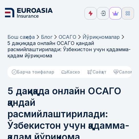
Бош саҳифа
Блог
ОСАГО
Йўриқномалар
5 дақиқада онлайн ОСАГО қандай
расмийлаштирилади: Ўзбекистон учун қадамма-
қадам йўриқнома
Барча тоифалар
Каско
Саёҳат
Саломат
5 дақиқада онлайн ОСАГО
қандай
расмийлаштирилади:
Ўзбекистон учун қадамма-
қадам йўриқнома