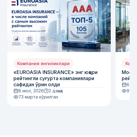
Компания янгиликлари
Комп
«EUROASIA INSURANCE» энг юқори
Moody
рейтингли суғурта компаниялари
рейти
сафидан ўрин олди
6 ию
8 июл, 2026
2 дақиқа
97
м
73
марта кўрилган