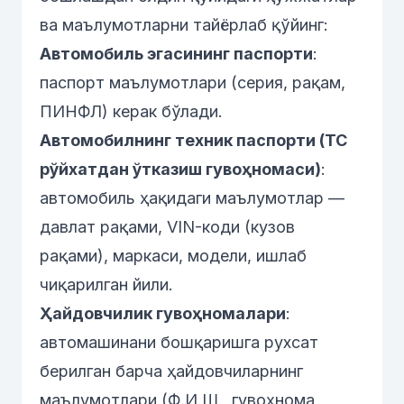
ва маълумотларни тайёрлаб қўйинг:
Автомобиль эгасининг паспорти
:
паспорт маълумотлари (серия, рақам,
ПИНФЛ) керак бўлади.
Автомобилнинг техник паспорти (ТС
рўйхатдан ўтказиш гувоҳномаси)
:
автомобиль ҳақидаги маълумотлар —
давлат рақами, VIN-коди (кузов
рақами), маркаси, модели, ишлаб
чиқарилган йили.
Ҳайдовчилик гувоҳномалари
:
автомашинани бошқаришга рухсат
берилган барча ҳайдовчиларнинг
маълумотлари (Ф.И.Ш., гувоҳнома