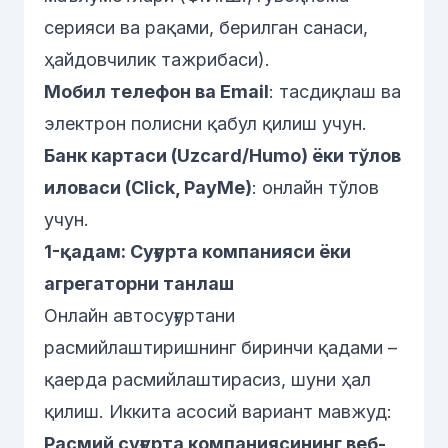
серияси ва рақами, берилган санаси,
ҳайдовчилик тажрибаси).
Мобил телефон ва Email
: тасдиқлаш ва
электрон полисни қабул қилиш учун.
Банк картаси (Uzcard/Humo) ёки тўлов
иловаси (Click, PayMe)
: онлайн тўлов
учун.
1-қадам: Суғурта компанияси ёки
агрегаторни танлаш
Онлайн автосуғуртани
расмийлаштиришнинг биринчи қадами –
қаерда расмийлаштирасиз, шуни ҳал
қилиш. Иккита асосий вариант мавжуд:
Расмий суғурта компаниясининг веб-