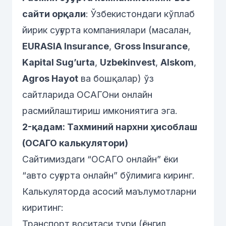
сайти орқали
: Ўзбекистондаги кўплаб
йирик суғурта компаниялари (масалан,
EURASIA Insurance
,
Gross Insurance
,
Kapital Sug’urta
,
Uzbekinvest
,
Alskom
,
Agros Hayot
ва бошқалар) ўз
сайтларида ОСАГОни онлайн
расмийлаштириш имкониятига эга.
2-қадам: Тахминий нархни ҳисоблаш
(ОСАГО калькулятори)
Сайтимиздаги “ОСАГО онлайн” ёки
“авто суғурта онлайн” бўлимига киринг.
Калькуляторда асосий маълумотларни
киритинг:
Транспорт воситаси тури (ёнгил