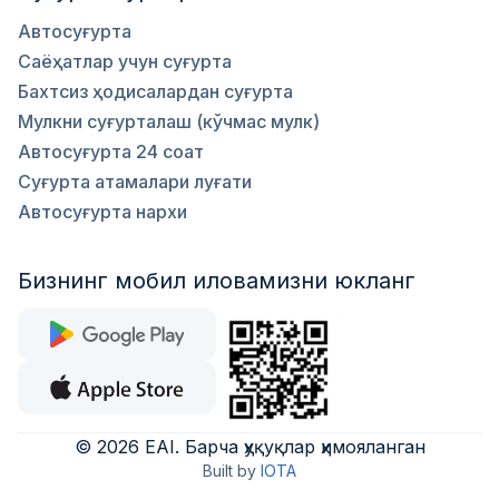
Автосуғурта
Саёҳатлар учун суғурта
Бахтсиз ҳодисалардан суғурта
Мулкни суғурталаш (кўчмас мулк)
Автосуғурта 24 соат
Суғурта атамалари луғати
Автосуғурта нархи
Бизнинг мобил иловамизни юкланг
©
2026
EAI
.
Барча ҳуқуқлар ҳимояланган
Built by
IOTA