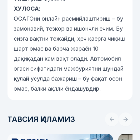
ХУЛОСА:
ОСАГОни онлайн расмийлаштириш – бу
замонавий, тезкор ва ишончли ечим. Бу
сизга вақтни тежайди, ҳеч қаерга чиқиш
шарт эмас ва барча жараён 10
дақиқадан кам вақт олади. Автомобил
эгаси сифатидаги мажбуриятни шундай
қулай усулда бажариш – бу фақат осон
эмас, балки ақлли ёндашувдир.
ТАВСИЯ ҚИЛАМИЗ