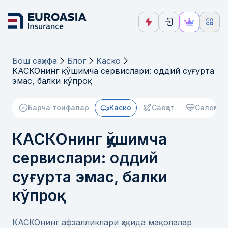
Бош саҳифа
Блог
Каско
КАСКОнинг қўшимча сервислари: оддий суғурта
эмас, балки кўпроқ
Барча тоифалар
Каско
Саёҳат
Саломат
КАСКОнинг қўшимча
сервислари: оддий
суғурта эмас, балки
кўпроқ
КАСКОнинг афзалликлари ҳақида мақолалар