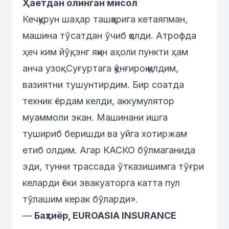
Ҳаётдан олинган мисол
Кечқурун шаҳар ташқарига кетаяпман,
машина тўсатдан ўчиб қолди. Атрофда
ҳеч ким йўқ, энг яқин аҳоли пункти ҳам
анча узоқ. Суғуртага қўнғироқ қилдим,
вазиятни тушунтирдим. Бир соатда
техник ёрдам келди, аккумулятор
муаммоли экан. Машинани ишга
тушириб беришди ва уйга хотиржам
етиб олдим. Агар КАСКО бўлмаганида
эди, тунни трассада ўтказишимга тўғри
келарди ёки эвакуаторга катта пул
тўлашим керак бўларди».
—
Баҳтиёр, EUROASIA INSURANCE