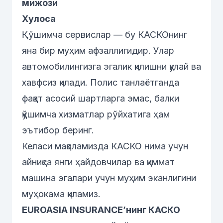
мижози
Хулоса
Қўшимча сервислар — бу КАСКОнинг
яна бир муҳим афзаллигидир. Улар
автомобилингизга эгалик қилишни қулай ва
хавфсиз қилади. Полис танлаётганда
фақат асосий шартларга эмас, балки
қўшимча хизматлар рўйхатига ҳам
эътибор беринг.
Келаси мақоламизда КАСКО нима учун
айниқса янги ҳайдовчилар ва қиммат
машина эгалари учун муҳим эканлигини
муҳокама қиламиз.
EUROASIA INSURANCEʼнинг КАСКО