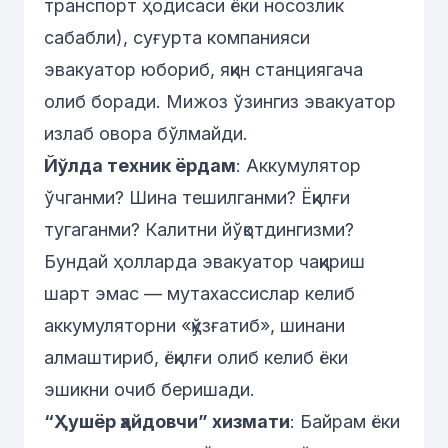
транспорт ҳодисаси ёки носозлик
сабабли), суғурта компанияси
эвакуатор юбориб, яқин станциягача
олиб боради. Мижоз ўзингиз эвакуатор
излаб овора бўлмайди.
Йўлда техник ёрдам
: Аккумулятор
ўчганми? Шина тешилганми? Ёқилғи
тугаганми? Калитни йўқотдингизми?
Бундай ҳолларда эвакуатор чақириш
шарт эмас — мутахассислар келиб
аккумуляторни «қўзғатиб», шинани
алмаштириб, ёқилғи олиб келиб ёки
эшикни очиб беришади.
“Ҳушёр ҳайдовчи” хизмати
: Байрам ёки