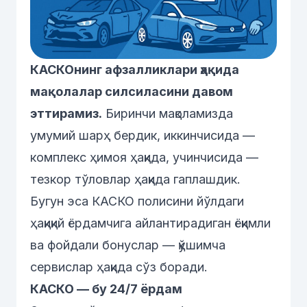
КАСКОнинг афзалликлари ҳақида
мақолалар силсиласини давом
эттирамиз.
Биринчи мақоламизда
умумий шарҳ бердик, иккинчисида —
комплекс ҳимоя ҳақида, учинчисида —
тезкор тўловлар ҳақида гаплашдик.
Бугун эса КАСКО полисини йўлдаги
ҳақиқий ёрдамчига айлантирадиган ёқимли
ва фойдали бонуслар — қўшимча
сервислар ҳақида сўз боради.
КАСКО — бу 24/7 ёрдам