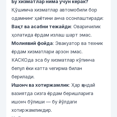
Бу хизматлар нима учун керак?
Қўшимча хизматлар автомобили бор
одамнинг ҳаётини анча осонлаштиради:
Вақт ва асабни тежайди
: Оваричилик
ҳолатида ёрдам излаш шарт эмас.
Молиявий фойда
: Эвакуатор ва техник
ёрдам хизматлари арзон эмас.
КАСКОда эса бу хизматлар кўпинча
бепул ёки катта чегирма билан
берилади.
Ишонч ва хотиржамлик
: Ҳар қандай
вазиятда сизга ёрдам беришларига
ишонч бўлиши — бу йўлдаги
хотиржамликдир.