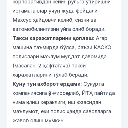
корпоративдан кейин рульга ўтиришни
истамаганлар учун жуда фойдали.
Махсус ҳайдовчи келиб, сизни ва
автомобилингизни уйга олиб боради.
Такси харажатларини қоплаш
: Агар
машина таъмирда бўлса, баъзи КАСКО
полислари маълум муддат давомида
(масалан, 2 ҳафтагача) такси
харажатларини тўлаб беради.
Куну тун ахборот ёрдами
: Суғурта
компаниясига қўнғироқ қилиб, ЙТҲ пайтида
нима қилиш кераклиги, иш юзасидан
маълумот, ёки полис ҳақида саволларга
жавоб олиш мумкин.