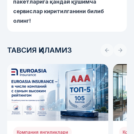
пакетларига қандай қўшимча
сервислар киритилганини билиб
олинг!
ТАВСИЯ ҚИЛАМИЗ
Компания янгиликлари
Комп