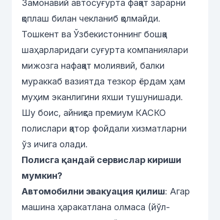
Замонавий автосуғурта фақат зарарни
қоплаш билан чекланиб қолмайди.
Тошкент ва Ўзбекистоннинг бошқа
шаҳарларидаги суғурта компаниялари
мижозга нафақат молиявий, балки
мураккаб вазиятда тезкор ёрдам ҳам
муҳим эканлигини яхши тушунишади.
Шу боис, айниқса премиум КАСКО
полислари қатор фойдали хизматларни
ўз ичига олади.
Полисга қандай сервислар кириши
мумкин?
Автомобилни эвакуация қилиш
: Агар
машина ҳаракатлана олмаса (йўл-