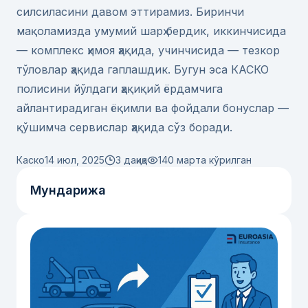
силсиласини давом эттирамиз. Биринчи
мақоламизда умумий шарҳ бердик, иккинчисида
— комплекс ҳимоя ҳақида, учинчисида — тезкор
тўловлар ҳақида гаплашдик. Бугун эса КАСКО
полисини йўлдаги ҳақиқий ёрдамчига
айлантирадиган ёқимли ва фойдали бонуслар —
қўшимча сервислар ҳақида сўз боради.
Каско
14 июл, 2025
3 дақиқа
140
марта кўрилган
Мундарижа