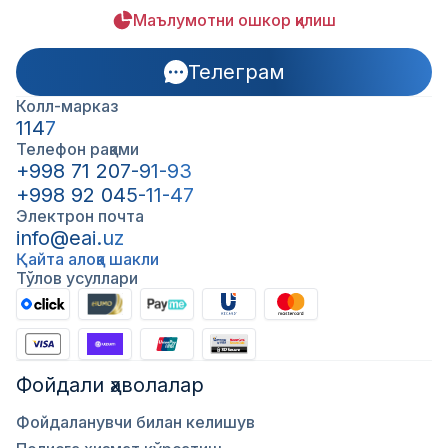
Маълумотни ошкор қилиш
Телеграм
Колл-марказ
1147
Телефон рақами
+998 71 207-91-93
+998 92 045-11-47
Электрон почта
info@eai.uz
Қайта алоқа шакли
Тўлов усуллари
Фойдали ҳаволалар
Фойдаланувчи билан келишув