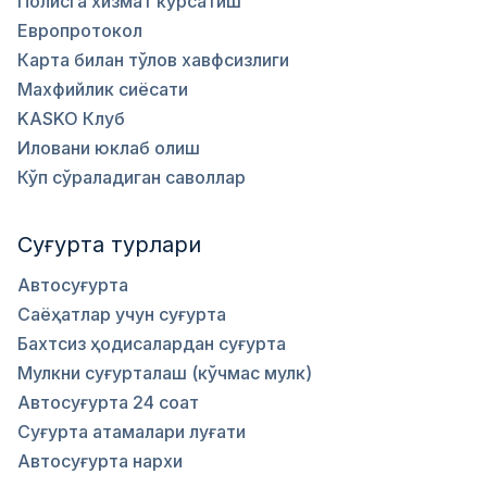
Полисга хизмат кўрсатиш
Европротокол
Карта билан тўлов хавфсизлиги
Махфийлик сиёсати
KASKO Клуб
Иловани юклаб олиш
Кўп сўраладиган саволлар
Суғурта турлари
Автосуғурта
Саёҳатлар учун суғурта
Бахтсиз ҳодисалардан суғурта
Мулкни суғурталаш (кўчмас мулк)
Автосуғурта 24 соат
Суғурта атамалари луғати
Автосуғурта нархи