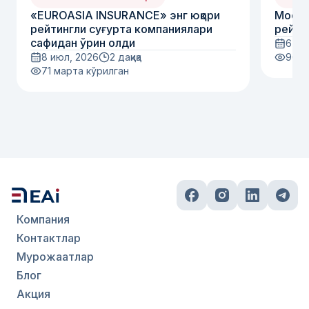
«EUROASIA INSURANCE» энг юқори
Moody
рейтингли суғурта компаниялари
рейти
сафидан ўрин олди
6 ию
8 июл, 2026
2 дақиқа
96
м
71
марта кўрилган
Компания
Контактлар
Мурожаатлар
Блог
Акция