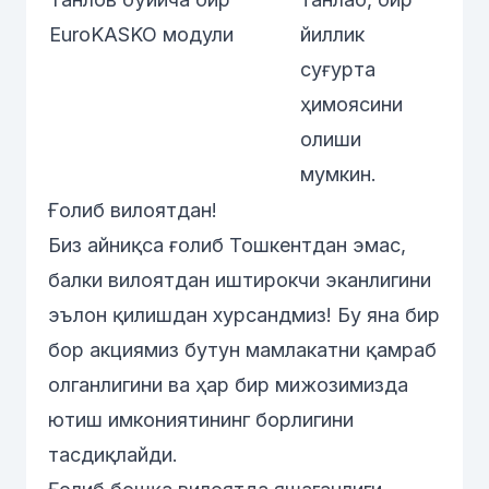
EuroKASKO модули
йиллик
суғурта
ҳимоясини
олиши
мумкин.
Ғолиб вилоятдан!
Биз айниқса ғолиб Тошкентдан эмас,
балки вилоятдан иштирокчи эканлигини
эълон қилишдан хурсандмиз! Бу яна бир
бор акциямиз бутун мамлакатни қамраб
олганлигини ва ҳар бир мижозимизда
ютиш имкониятининг борлигини
тасдиқлайди.