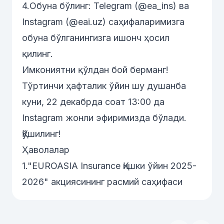
4.Обуна бўлинг:
Telegram (@ea_ins)
ва
Instagram (@eai.uz)
саҳифаларимизга
обуна бўлганингизга ишонч ҳосил
қилинг.
Имкониятни қўлдан бой берманг!
Тўртинчи ҳафталик ўйин шу душанба
куни, 22 декабрда соат 13:00 да
Instagram жонли эфиримизда бўлади.
Қўшилинг!
Ҳаволалар
1.
"EUROASIA Insurance Қишки ўйин 2025-
2026" акциясининг расмий саҳифаси