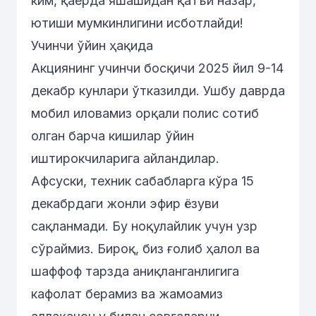
ким, қаерда яшашидан қатъи назар,
ютиши мумкинлигини исботлайди!
Учинчи ўйин ҳақида
Акциянинг учинчи босқичи 2025 йил 9-14
декабр кунлари ўтказилди. Ушбу даврда
мобил иловамиз орқали полис сотиб
олган барча кишилар ўйин
иштирокчиларига айландилар.
Афсуски, техник сабабларга кўра 15
декабрдаги жонли эфир ёзуви
сақланмади. Бу ноқулайлик учун узр
сўраймиз. Бироқ, биз ғолиб ҳалол ва
шаффоф тарзда аниқланганлигига
кафолат берамиз ва жамоамиз