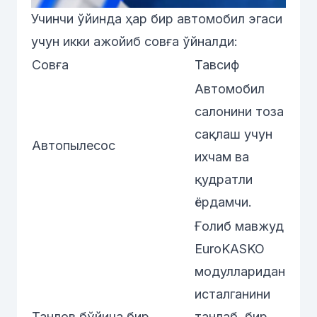
Учинчи ўйинда ҳар бир автомобил эгаси
учун икки ажойиб совға ўйналди:
Совға
Тавсиф
Автомобил
салонини тоза
сақлаш учун
Автопылесос
ихчам ва
қудратли
ёрдамчи.
Ғолиб мавжуд
EuroKASKO
модулларидан
исталганини
Танлов бўйича бир
танлаб, бир