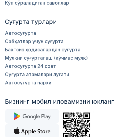
Кўп сўраладиган саволлар
Суғурта турлари
Автосуғурта
Саёҳатлар учун суғурта
Бахтсиз ҳодисалардан суғурта
Мулкни суғурталаш (кўчмас мулк)
Автосуғурта 24 соат
Суғурта атамалари луғати
Автосуғурта нархи
Бизнинг мобил иловамизни юкланг