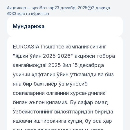
Акциялар — ҳисоботлар
23 декабр, 2025
2 дақиқа
33
марта кўрилган
Мундарижа
EUROASIA Insurance компаниясининг
"Қишки ўйин 2025-2026" акцияси тобора
кенгаймоқда! 2025 йил 15 декабрда
учинчи ҳафталик ўйин ўтказилди ва биз
яна бир бахтлиёр ўз муносиб
совғаларини олганини хурсандчилик
билан эълон қиламиз. Бу сафар омад
Ўзбекистоннинг вилоятларидан бирида
яшовчи иштирокчига кулди, бу эса ҳар