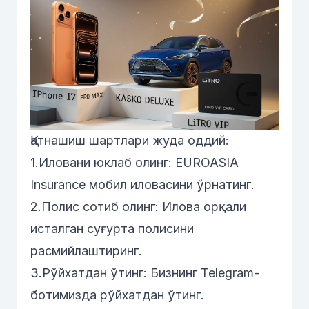
Қатнашиш шартлари жуда оддий:
1.Иловани юклаб олинг:
EUROASIA
Insurance
мобил иловасини ўрнатинг.
2.Полис сотиб олинг: Илова орқали
исталган суғурта полисини
расмийлаштиринг.
3.Рўйхатдан ўтинг: Бизнинг
Telegram-
ботимизда
рўйхатдан ўтинг.