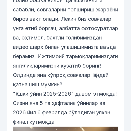
Ғолиб бошқа вилоятда яшаганлиги
сабабли, совғаларни топшириш жараёни
бироз вақт олади. Лекин биз совғалар
унга етиб боргач, албатта фотосуратлар
ва, эҳтимол, бахтли ғолибимиздан
видео шарҳ билан улашишимизга ваъда
берамиз. Ижтимоий тармоқларимиздаги
янгиликларимизни кузатиб боринг!
Олдинда яна кўпроқ совғалар! Қандай
қатнашиш мумкин?
"Қишки ўйин 2025-2026" давом этмоқда!
Сизни яна 5 та ҳафталик ўйинлар ва
2026 йил 6 февралда бўладиган улкан
финал кутмоқда.