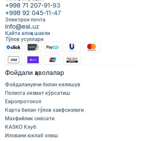
+998 71 207-91-93
+998 92 045-11-47
Электрон почта
info@eai.uz
Қайта алоқа шакли
Тўлов усуллари
Фойдали ҳаволалар
Фойдаланувчи билан келишув
Полисга хизмат кўрсатиш
Европротокол
Карта билан тўлов хавфсизлиги
Махфийлик сиёсати
KASKO Клуб
Иловани юклаб олиш