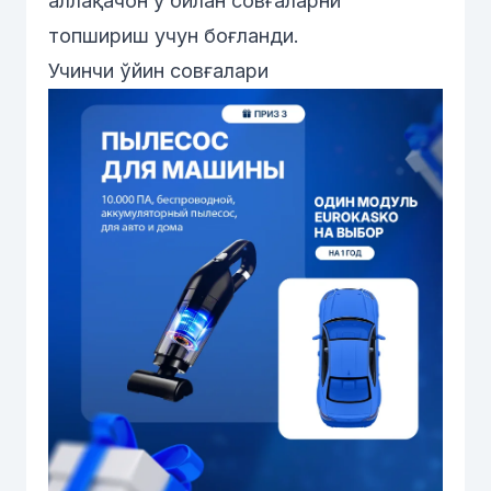
аллақачон у билан совғаларни
топшириш учун боғланди.
Учинчи ўйин совғалари