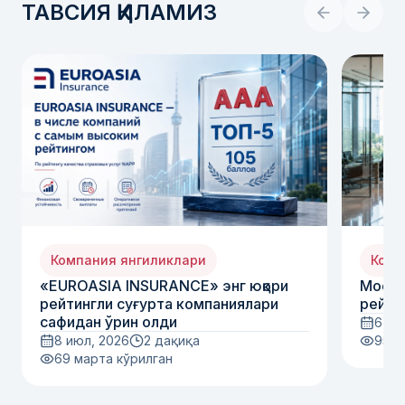
ТАВСИЯ ҚИЛАМИЗ
Компания янгиликлари
Комп
«EUROASIA INSURANCE» энг юқори
Moody
рейтингли суғурта компаниялари
рейти
сафидан ўрин олди
6 ию
8 июл, 2026
2 дақиқа
95
м
69
марта кўрилган