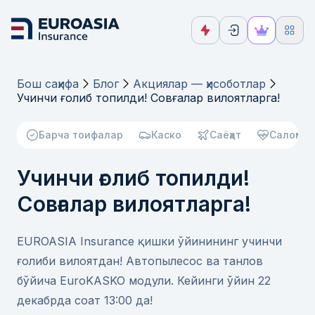
Бош саҳифа
Блог
Акциялар — ҳисоботлар
Учинчи ғолиб топилди! Совғалар вилоятларга!
Барча тоифалар
Каско
Саёҳат
Саломат
Учинчи ғолиб топилди!
Совғалар вилоятларга!
EUROASIA Insurance қишки ўйинининг учинчи
ғолиби вилоятдан! Автопылесос ва танлов
бўйича EuroKASKO модули. Кейинги ўйин 22
декабрда соат 13:00 да!