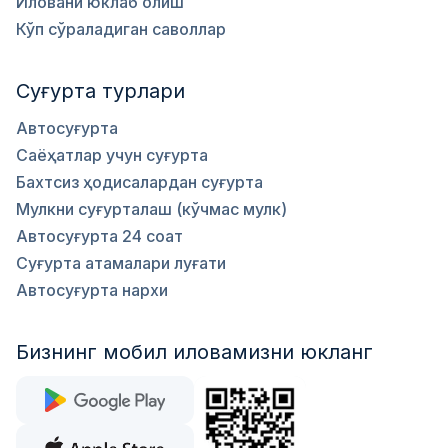
Иловани юклаб олиш
Кўп сўраладиган саволлар
Суғурта турлари
Автосуғурта
Саёҳатлар учун суғурта
Бахтсиз ҳодисалардан суғурта
Мулкни суғурталаш (кўчмас мулк)
Автосуғурта 24 соат
Суғурта атамалари луғати
Автосуғурта нархи
Бизнинг мобил иловамизни юкланг