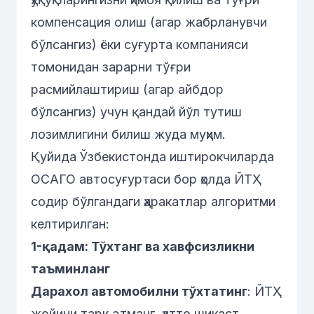
компенсация олиш (агар жабрланувчи
бўлсангиз) ёки суғурта компанияси
томонидан зарарни тўғри
расмийлаштириш (агар айбдор
бўлсангиз) учун қандай йўл тутиш
лозимлигини билиш жуда муҳим.
Қуйида Ўзбекистонда иштирокчиларда
ОСАГО автосуғуртаси бор ҳолда ЙТҲ
содир бўлгандаги ҳаракатлар алгоритми
келтирилган:
1-қадам: Тўхтанг ва хавфсизликни
таъминланг
Дарахол автомобилни тўхтатинг
: ЙТҲ
жойини тарк этманг, ҳатто шикаст