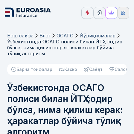
Бош саҳифа
Блог
ОСАГО
Йўриқномалар
Ўзбекистонда ОСАГО полиси билан ЙТҲ содир
бўлса, нима қилиш керак: ҳаракатлар бўйича
тўлиқ алгоритм
Барча тоифалар
Каско
Саёҳат
Саломат
Ўзбекистонда ОСАГО
полиси билан ЙТҲ содир
бўлса, нима қилиш керак:
ҳаракатлар бўйича тўлиқ
алгоритм