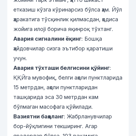
етказиш кўзга кўринарсиз бўлса ҳам. Йўл
ҳаракатига тўсқинлик қилмасдан, ҳодиса
жойига илoji борича яқинроқ тўхтанг.
Авария сигналини ёқинг
: Бошқа
ҳайдовчилар сизга эътибор қаратиши
учун.
Авария тўхташи белгисини қўйинг
:
ҚҚЙга мувофиқ, белги аҳоли пунктларида
15 метрдан, аҳоли пунктларидан
ташқарида эса 30 метрдан кам
бўлмаган масофага қўйилади.
Вазиятни баҳоланг
: Жабрланувчилар
бор-йўқлигини текширинг. Агар
ярадорлар бўлса, 103 рақамига