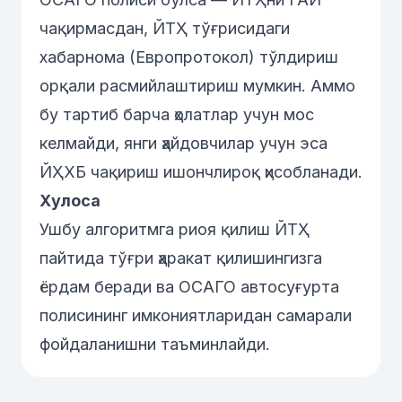
чақирмасдан, ЙТҲ тўғрисидаги
хабарнома (Европротокол) тўлдириш
орқали расмийлаштириш мумкин. Аммо
бу тартиб барча ҳолатлар учун мос
келмайди, янги ҳайдовчилар учун эса
ЙҲХБ чақириш ишончлироқ ҳисобланади.
Хулоса
Ушбу алгоритмга риоя қилиш ЙТҲ
пайтида тўғри ҳаракат қилишингизга
ёрдам беради ва ОСАГО автосуғурта
полисининг имкониятларидан самарали
фойдаланишни таъминлайди.