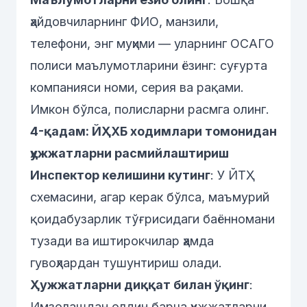
ҳайдовчиларнинг ФИО, манзили,
телефони, энг муҳими — уларнинг ОСАГО
полиси маълумотларини ёзинг: суғурта
компанияси номи, серия ва рақами.
Имкон бўлса, полисларни расмга олинг.
4-қадам: ЙҲХБ ходимлари томонидан
ҳужжатларни расмийлаштириш
Инспектор келишини кутинг
: У ЙТҲ
схемасини, агар керак бўлса, маъмурий
қоидабузарлик тўғрисидаги баённомани
тузади ва иштирокчилар ҳамда
гувоҳлардан тушунтириш олади.
Ҳужжатларни диққат билан ўқинг
:
Имзолашдан олдин барча ҳужжатларни