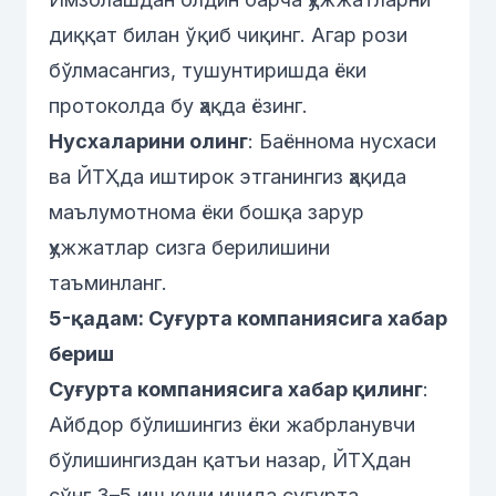
диққат билан ўқиб чиқинг. Агар рози
бўлмасангиз, тушунтиришда ёки
протоколда бу ҳақда ёзинг.
Нусхаларини олинг
: Баённома нусхаси
ва ЙТҲда иштирок этганингиз ҳақида
маълумотнома ёки бошқа зарур
ҳужжатлар сизга берилишини
таъминланг.
5-қадам: Суғурта компаниясига хабар
бериш
Суғурта компаниясига хабар қилинг
:
Айбдор бўлишингиз ёки жабрланувчи
бўлишингиздан қатъи назар, ЙТҲдан
сўнг 3–5 иш куни ичида суғурта