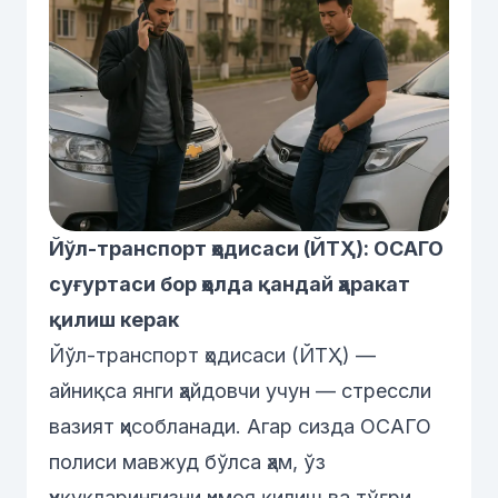
Йўл-транспорт ҳодисаси (ЙТҲ): ОСАГО
суғуртаси бор ҳолда қандай ҳаракат
қилиш керак
Йўл-транспорт ҳодисаси (ЙТҲ) —
айниқса янги ҳайдовчи учун — стрессли
вазият ҳисобланади. Агар сизда ОСАГО
полиси мавжуд бўлса ҳам, ўз
ҳуқуқларингизни ҳимоя қилиш ва тўғри