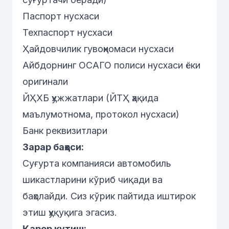
Паспорт нусхаси
Техпаспорт нусхаси
Ҳайдовчилик гувоҳномаси нусхаси
Айбдорнинг ОСАГО полиси нусхаси ёки
оригинали
ЙҲХБ ҳужжатлари (ЙТҲ ҳақида
маълумотнома, протокол нусхаси)
Банк реквизитлари
Зарар баҳоси:
Суғурта компанияси автомобиль
шикастларини кўриб чиқади ва
баҳолайди. Сиз кўрик пайтида иштирок
этиш ҳуқуқига эгасиз.
Қарор кутиш: