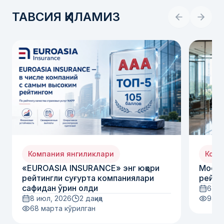
ТАВСИЯ ҚИЛАМИЗ
Компания янгиликлари
Комп
«EUROASIA INSURANCE» энг юқори
Moody
рейтингли суғурта компаниялари
рейти
сафидан ўрин олди
6 ию
8 июл, 2026
2 дақиқа
94
м
68
марта кўрилган