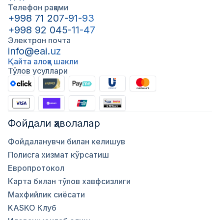
Телефон рақами
+998 71 207-91-93
+998 92 045-11-47
Электрон почта
info@eai.uz
Қайта алоқа шакли
Тўлов усуллари
Фойдали ҳаволалар
Фойдаланувчи билан келишув
Полисга хизмат кўрсатиш
Европротокол
Карта билан тўлов хавфсизлиги
Махфийлик сиёсати
KASKO Клуб