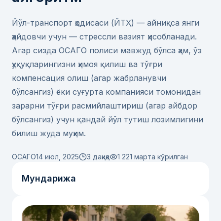
Йўл-транспорт ҳодисаси (ЙТҲ) — айниқса янги
ҳайдовчи учун — стрессли вазият ҳисобланади.
Агар сизда ОСАГО полиси мавжуд бўлса ҳам, ўз
ҳуқуқларингизни ҳимоя қилиш ва тўғри
компенсация олиш (агар жабрланувчи
бўлсангиз) ёки суғурта компанияси томонидан
зарарни тўғри расмийлаштириш (агар айбдор
бўлсангиз) учун қандай йўл тутиш лозимлигини
билиш жуда муҳим.
ОСАГО
14 июл, 2025
3 дақиқа
1 221
марта кўрилган
Мундарижа