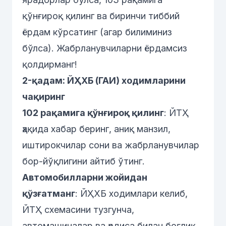
қўнғироқ қилинг ва биринчи тиббий
ёрдам кўрсатинг (агар билиминиз
бўлса). Жабрланувчиларни ёрдамсиз
қолдирманг!
2-қадам: ЙҲХБ (ГАИ) ходимларини
чақиринг
102 рақамига қўнғироқ қилинг
: ЙТҲ
ҳақида хабар беринг, аниқ манзил,
иштирокчилар сони ва жабрланувчилар
бор-йўқлигини айтиб ўтинг.
Автомобилларни жойидан
қўзғатманг
: ЙҲХБ ходимлари келиб,
ЙТҲ схемасини тузгунча,
автомашиналар ва ҳодиса билан боғлиқ