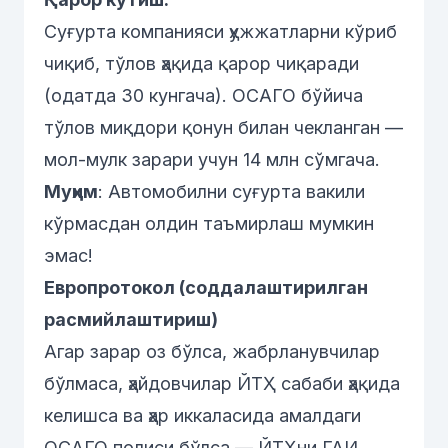
Суғурта компанияси ҳужжатларни кўриб
чиқиб, тўлов ҳақида қарор чиқаради
(одатда 30 кунгача). ОСАГО бўйича
тўлов миқдори қонун билан чекланган —
мол-мулк зарари учун 14 млн сўмгача.
Муҳим
: Автомобилни суғурта вакили
кўрмасдан олдин таъмирлаш мумкин
эмас!
Европротокол (соддалаштирилган
расмийлаштириш)
Агар зарар оз бўлса, жабрланувчилар
бўлмаса, ҳайдовчилар ЙТҲ сабаби ҳақида
келишса ва ҳар иккаласида амалдаги
ОСАГО полиси бўлса — ЙТҲни ГАИ