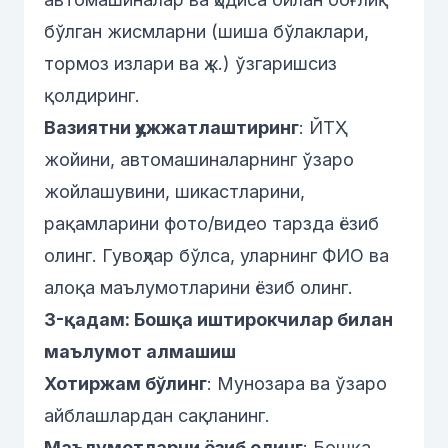
бўлган жисмларни (шиша бўлаклари,
тормоз излари ва ҳ.к.) ўзгаришсиз
қолдиринг.
Вазиятни ҳужжатлаштиринг
: ЙТҲ
жойини, автомашиналарнинг ўзаро
жойлашувини, шикастларини,
рақамларини фото/видео тарзда ёзиб
олинг. Гувоҳлар бўлса, уларнинг ФИО ва
алоқа маълумотларини ёзиб олинг.
3-қадам: Бошқа иштирокчилар билан
маълумот алмашиш
Хотиржам бўлинг
: Мунозара ва ўзаро
айблашлардан сақланинг.
Маълумотларни ёзиб олинг
: Бошқа